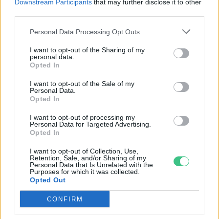
Downstream Participants
that may further disclose it to other
third parties.
Megvizsgálták, mit szól a bőrünk a
kék fényhez
Personal Data Processing Opt Outs
Greendex szemle
I want to opt-out of the Sharing of my
personal data.
Opted In
A fényszennyezés csökkentésének
I want to opt-out of the Sale of my
Personal Data.
új perspektívája – Hogyan ne
Opted In
féljünk a sötétben?
Csonka Sándor
I want to opt-out of processing my
Personal Data for Targeted Advertising.
Opted In
A klímaváltozás miatt egyre
I want to opt-out of Collection, Use,
Retention, Sale, and/or Sharing of my
halványabbá válik a Föld
Personal Data that Is Unrelated with the
Purposes for which it was collected.
Greendex szemle
Opted Out
CONFIRM