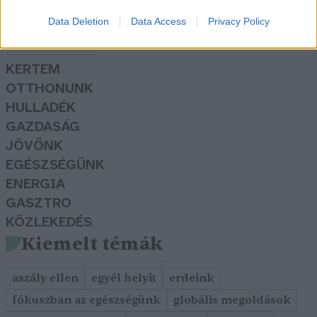
Data Deletion
Data Access
Privacy Policy
Rovatok
KERTEM
OTTHONUNK
HULLADÉK
GAZDASÁG
JÖVŐNK
EGÉSZSÉGÜNK
ENERGIA
GASZTRO
KÖZLEKEDÉS
Kiemelt témák
aszály ellen
egyél helyit
erdeink
fókuszban az egészségünk
globális megoldások