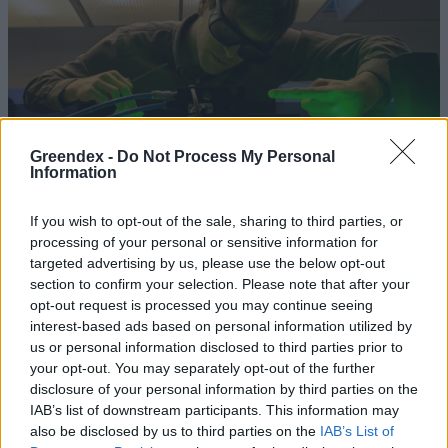
Greendex -
Do Not Process My Personal
Information
If you wish to opt-out of the sale, sharing to third parties, or
processing of your personal or sensitive information for
targeted advertising by us, please use the below opt-out
section to confirm your selection. Please note that after your
A lézerfény különleges, kettős
opt-out request is processed you may continue seeing
interest-based ads based on personal information utilized by
természetét mutatta meg a
us or personal information disclosed to third parties prior to
magyar kutatók legújabb
your opt-out. You may separately opt-out of the further
disclosure of your personal information by third parties on the
kísérlete
IAB’s list of downstream participants. This information may
Greendex Szemle
also be disclosed by us to third parties on the
IAB’s List of