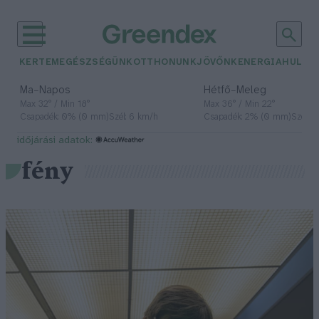
KERTEM
EGÉSZSÉGÜNK
OTTHONUNK
JÖVŐNK
ENERGIA
HULLA
–
–
Ma
Napos
Hétfő
Meleg
Max 32° / Min 18°
Max 36° / Min 22°
Csapadék: 0% (0 mm)
Szél: 6 km/h
Csapadék: 2% (0 mm)
Szél: 
időjárási adatok:
fény