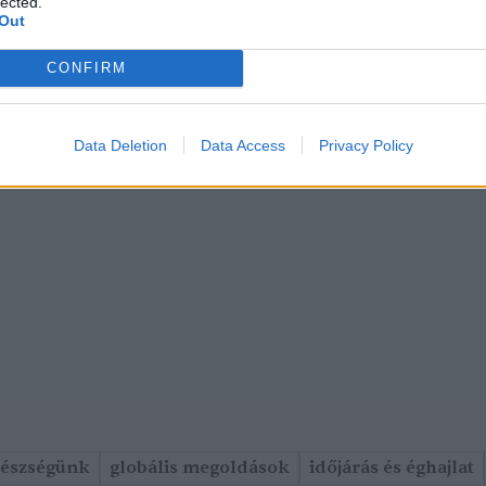
lected.
Out
CONFIRM
Data Deletion
Data Access
Privacy Policy
gészségünk
globális megoldások
időjárás és éghajlat