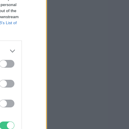
 personal
out of the
 downstream
B’s List of