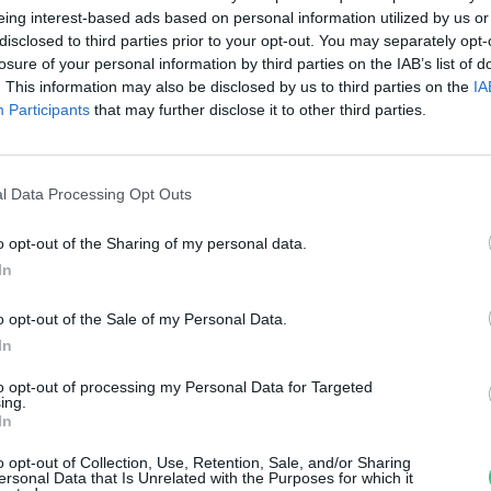
öldrajzi kutatásokról
eing interest-based ads based on personal information utilized by us or
disclosed to third parties prior to your opt-out. You may separately opt-
reendex Szemle
losure of your personal information by third parties on the IAB’s list of
. This information may also be disclosed by us to third parties on the
IA
Participants
that may further disclose it to other third parties.
l Data Processing Opt Outs
o opt-out of the Sharing of my personal data.
ostantól bárki beleolvashat
In
Darwin magánkönyvtárába
o opt-out of the Sale of my Personal Data.
In
reendex Szemle
to opt-out of processing my Personal Data for Targeted
ing.
In
o opt-out of Collection, Use, Retention, Sale, and/or Sharing
ersonal Data that Is Unrelated with the Purposes for which it