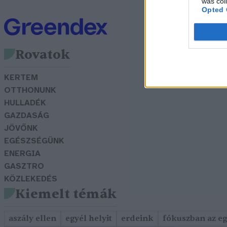
was col
Opted 
Rovatok
KERTEM
OTTHONUNK
HULLADÉK
GAZDASÁG
JÖVŐNK
EGÉSZSÉGÜNK
ENERGIA
GASZTRO
KÖZLEKEDÉS
Kiemelt témák
aszály ellen
egyél helyit
erdeink
fókuszban az e