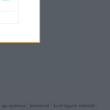
így építkezz
jövőnkről
kerti tippek-trükkök