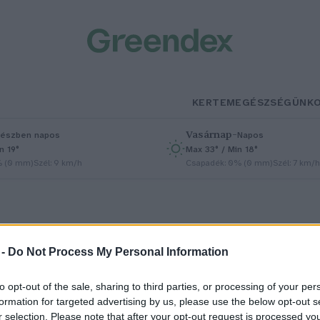
KERTEM
EGÉSZSÉGÜNK
Vasárnap
–
észben napos
Napos
n 19°
Max 33° / Min 18°
% (0 mm)
Szél: 9 km/h
Csapadék: 0% (0 mm)
Szél: 7 km/h
 -
Do Not Process My Personal Information
to opt-out of the sale, sharing to third parties, or processing of your per
lőadás-sorozat indul a szegedi
formation for targeted advertising by us, please use the below opt-out s
r selection. Please note that after your opt-out request is processed y