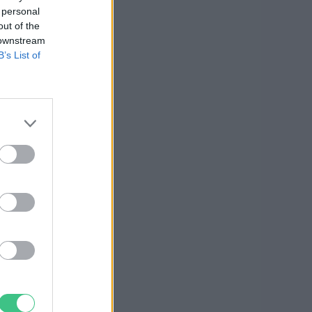
 personal
out of the
 downstream
B’s List of