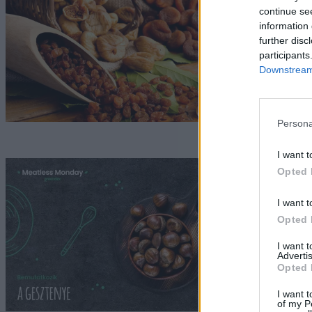
s
continue se
information 
further disc
participants
G
Downstream 
Persona
I want t
M
Opted 
g
I want t
Opted 
Gr
I want 
Advertis
Opted 
I want t
of my P