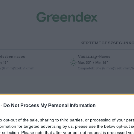
KERTEM
EGÉSZSÉGÜNK
Vasárnap
–
észben napos
Napos
n 19°
Max 33° / Min 18°
% (0 mm)
Szél: 9 km/h
Csapadék: 0% (0 mm)
Szél: 7 km/h
 -
Do Not Process My Personal Information
to opt-out of the sale, sharing to third parties, or processing of your per
áltoztatnak egyes diófélék és
formation for targeted advertising by us, please use the below opt-out s
r selection. Please note that after your opt-out request is processed y