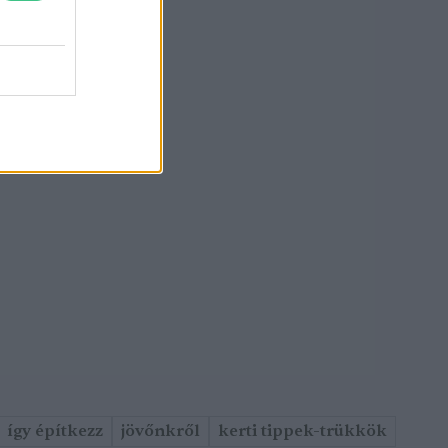
így építkezz
jövőnkről
kerti tippek-trükkök