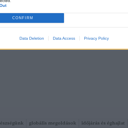
lected.
Out
CONFIRM
Data Deletion
Data Access
Privacy Policy
gészségünk
globális megoldások
időjárás és éghajlat