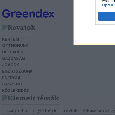
was col
Opted 
Rovatok
KERTEM
OTTHONUNK
HULLADÉK
GAZDASÁG
JÖVŐNK
EGÉSZSÉGÜNK
ENERGIA
GASZTRO
KÖZLEKEDÉS
Kiemelt témák
aszály ellen
egyél helyit
erdeink
fókuszban az e