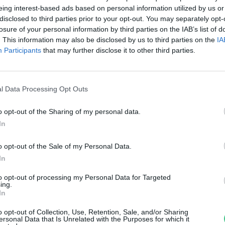
zárított gyümölcsök
eing interest-based ads based on personal information utilized by us or
disclosed to third parties prior to your opt-out. You may separately opt-
csomagolásán
losure of your personal information by third parties on the IAB’s list of
. This information may also be disclosed by us to third parties on the
IA
reendex Szemle
Participants
that may further disclose it to other third parties.
l Data Processing Opt Outs
o opt-out of the Sharing of my personal data.
eatless Monday: a különleges
In
esztenye
o opt-out of the Sale of my Personal Data.
In
anát-Galló Tímea
to opt-out of processing my Personal Data for Targeted
ing.
In
o opt-out of Collection, Use, Retention, Sale, and/or Sharing
ersonal Data that Is Unrelated with the Purposes for which it