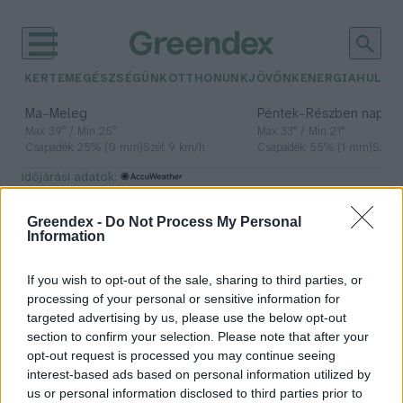
KERTEM
EGÉSZSÉGÜNK
OTTHONUNK
JÖVŐNK
ENERGIA
HULLA
–
–
Ma
Meleg
Péntek
Részben napos, 
Max 39° / Min 25°
Max 33° / Min 21°
Csapadék: 25% (0 mm)
Szél: 9 km/h
Csapadék: 55% (1 mm)
Szél: 
időjárási adatok:
influenszer
Greendex -
Do Not Process My Personal
Information
If you wish to opt-out of the sale, sharing to third parties, or
Nevezhetők klímabűnözőnek az
processing of your personal or sensitive information for
értelmetlenül pazarló celebek?
targeted advertising by us, please use the below opt-out
section to confirm your selection. Please note that after your
Greendex Szemle
opt-out request is processed you may continue seeing
interest-based ads based on personal information utilized by
us or personal information disclosed to third parties prior to