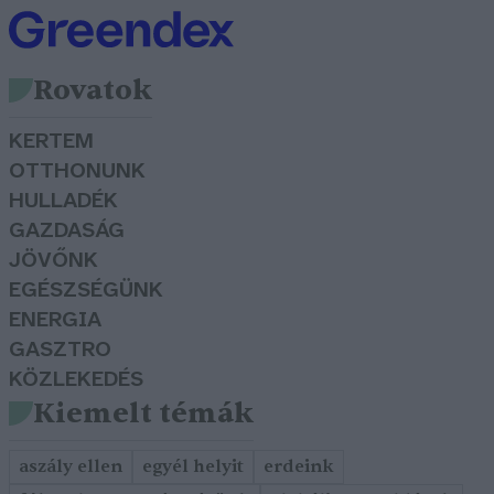
Rovatok
KERTEM
OTTHONUNK
HULLADÉK
GAZDASÁG
JÖVŐNK
EGÉSZSÉGÜNK
ENERGIA
GASZTRO
KÖZLEKEDÉS
Kiemelt témák
aszály ellen
egyél helyit
erdeink