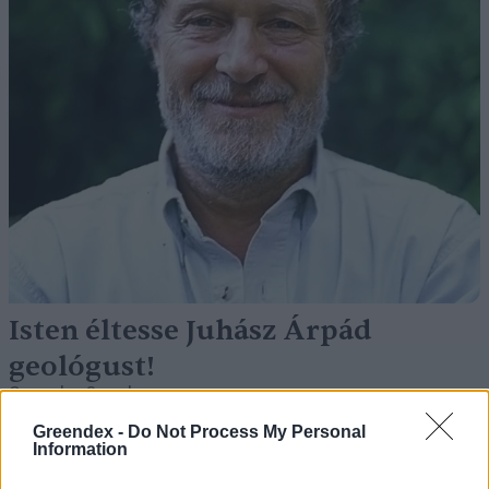
Isten éltesse Juhász Árpád
geológust!
Greendex Szemle
Greendex -
Do Not Process My Personal
Information
Óriás kőfalak rejtélye a perui
Szent-völgyben – Beszélgetés