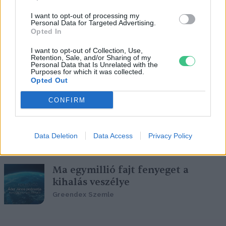
Az Eyjafjallajökull füstoszlopai és
I want to opt-out of processing my
Personal Data for Targeted Advertising.
Katla, a gonosz boszorkány
Opted In
Sápi Zsófia
I want to opt-out of Collection, Use,
Retention, Sale, and/or Sharing of my
Personal Data that Is Unrelated with the
Purposes for which it was collected.
Opted Out
Zokniban a hegyen – Juhász Árpád
CONFIRM
első gleccsermászása
Sápi Zsófia
Data Deletion
Data Access
Privacy Policy
Ma egymillió fajt fenyeget a
kihalás veszélye
Greendex Szemle