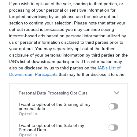
If you wish to opt-out of the sale, sharing to third parties, or
Juhász Árpáddal
processing of your personal or sensitive information for
Sápi Zsófia
targeted advertising by us, please use the below opt-out
section to confirm your selection. Please note that after your
opt-out request is processed you may continue seeing
Perui történetek – Lélegzetelállító
interest-based ads based on personal information utilized by
trópusi magashegység, tragikus
us or personal information disclosed to third parties prior to
lavinák és a kecsuák aranya Juhász
your opt-out. You may separately opt-out of the further
disclosure of your personal information by third parties on the
Árpád visszaemlékezésében
IAB’s list of downstream participants. This information may
Sápi Zsófia
also be disclosed by us to third parties on the
IAB’s List of
Downstream Participants
that may further disclose it to other
third parties.
Juhász Árpád állati kalandjai:
szemtelen majmok, barátságos
Personal Data Processing Opt Outs
denevérek és egy valódi bamba
I want to opt-out of the Sharing of my
mamba
personal data.
Opted In
Sápi Zsófia
I want to opt-out of the Sale of my
Personal Data.
Opted In