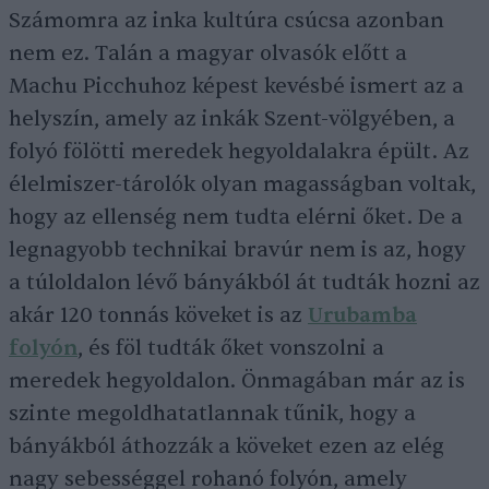
Számomra az inka kultúra csúcsa azonban
nem ez. Talán a magyar olvasók előtt a
Machu Picchuhoz képest kevésbé ismert az a
helyszín, amely az inkák Szent-völgyében, a
folyó fölötti meredek hegyoldalakra épült. Az
élelmiszer-tárolók olyan magasságban voltak,
hogy az ellenség nem tudta elérni őket. De a
legnagyobb technikai bravúr nem is az, hogy
a túloldalon lévő bányákból át tudták hozni az
akár 120 tonnás köveket is az
Urubamba
folyón
, és föl tudták őket vonszolni a
meredek hegyoldalon. Önmagában már az is
szinte megoldhatatlannak tűnik, hogy a
bányákból áthozzák a köveket ezen az elég
nagy sebességgel rohanó folyón, amely