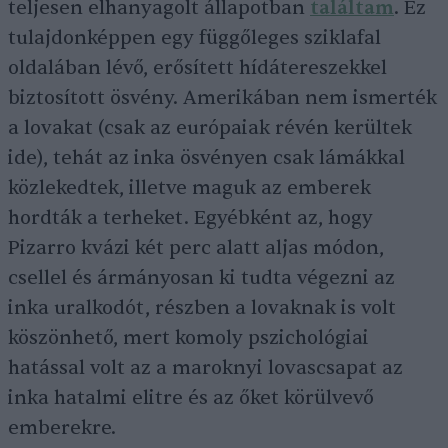
teljesen elhanyagolt állapotban
találtam
. Ez
tulajdonképpen egy függőleges sziklafal
oldalában lévő, erősített hídátereszekkel
biztosított ösvény. Amerikában nem ismerték
a lovakat (csak az európaiak révén kerültek
ide), tehát az inka ösvényen csak lámákkal
közlekedtek, illetve maguk az emberek
hordták a terheket. Egyébként az, hogy
Pizarro kvázi két perc alatt aljas módon,
csellel és ármányosan ki tudta végezni az
inka uralkodót, részben a lovaknak is volt
köszönhető, mert komoly pszichológiai
hatással volt az a maroknyi lovascsapat az
inka hatalmi elitre és az őket körülvevő
emberekre.