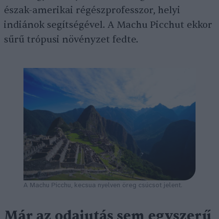
észak-amerikai régészprofesszor, helyi
indiánok segítségével. A Machu Picchut ekkor
sűrű trópusi növényzet fedte.
A Machu Picchu, kecsua nyelven öreg csúcsot jelent.
Már az odajutás sem egyszerű