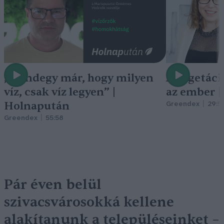
„Mindegy már, hogy milyen
A vegetáci
víz, csak víz legyen” |
az ember 
Holnapután
Greendex
29:5
Greendex
55:58
Pár éven belül
szivacsvárosokká kellene
alakítanunk a településeinket –