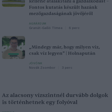
kellene átalakítani a gazdálkodást –
Fontos kutatás készült hazánk
mezőgazdaságának jövőjéről
AGRÁRIUM
Granát-Galló Tímea
6 perc
„Mindegy már, hogy milyen víz,
csak víz legyen” | Holnapután
JÖVŐNK
Novák Zsombor
3 perc
Az alacsony vízszintnél durvább dolgok
is történhetnek egy folyóval