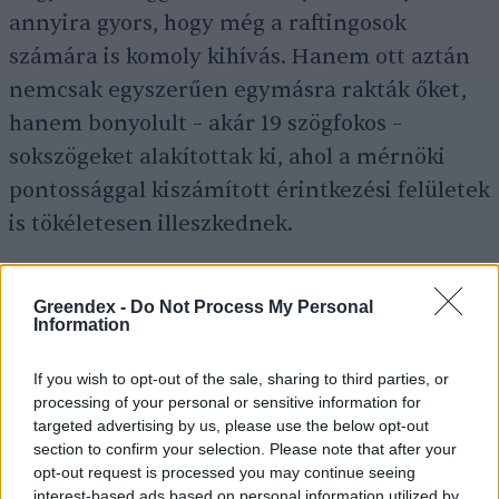
annyira gyors, hogy még a raftingosok
számára is komoly kihívás. Hanem ott aztán
nemcsak egyszerűen egymásra rakták őket,
hanem bonyolult – akár 19 szögfokos –
sokszögeket alakítottak ki, ahol a mérnöki
pontossággal kiszámított érintkezési felületek
is tökéletesen illeszkednek.
Cikkajánló
Greendex -
Do Not Process My Personal
Information
Juhász Árpád állati kalandjai:
If you wish to opt-out of the sale, sharing to third parties, or
szemtelen majmok, barátságos
processing of your personal or sensitive information for
denevérek és egy valódi bamba
targeted advertising by us, please use the below opt-out
mamba
section to confirm your selection. Please note that after your
opt-out request is processed you may continue seeing
Sápi Zsófia
interest-based ads based on personal information utilized by