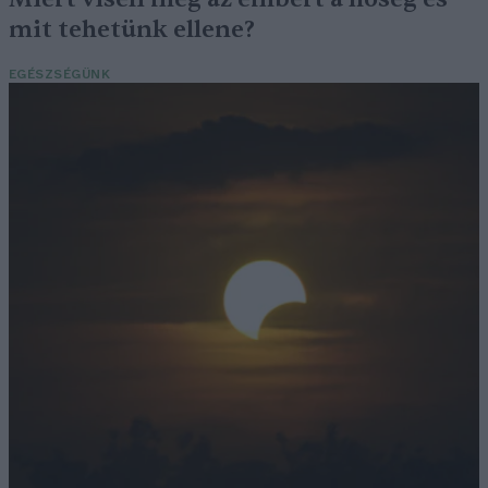
mit tehetünk ellene?
EGÉSZSÉGÜNK