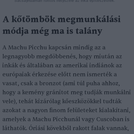
Sacsayhuaman fontos helyszíne az inka építészetnek.
A kőtömbök megmunkálási
módja még ma is talány
A Machu Picchu kapcsán mindig az a
legnagyobb megdöbbenés, hogy miután az
inkák és általában az amerikai indiánok az
európaiak érkezése előtt nem ismerték a
vasat, csak a bronzot (ami túl puha ahhoz,
hogy a kemény gránitot meg tudják munkálni
vele), tehát kizárólag kőeszközökkel tudták
azokat a nagyon finom felületeket kialakítani,
amelyek a Machu Picchunál vagy Cuscoban is
láthatók. Óriási kövekből rakott falak vannak,