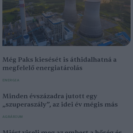
Még Paks kiesését is áthidalhatná a
megfelelő energiatárolás
ENERGIA
Minden évszázadra jutott egy
„szuperaszály”, az idei év mégis más
AGRÁRIUM
Miért viseli meg az embert a hőség és