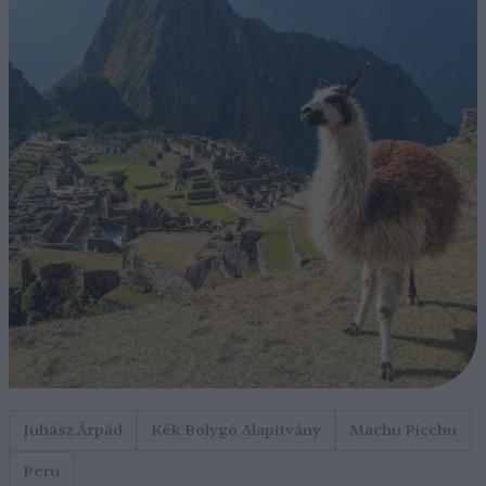
Juhász Árpád
Kék Bolygó Alapítvány
Machu Picchu
Peru