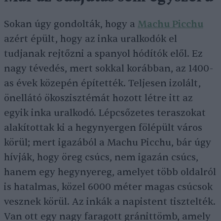
Sokan úgy gondolták, hogy a
Machu Picchu
azért épült, hogy az inka uralkodók el
tudjanak rejtőzni a spanyol hódítók elől. Ez
nagy tévedés, mert sokkal korábban, az 1400-
as évek közepén építették. Teljesen izolált,
önellátó ökoszisztémát hozott létre itt az
egyik inka uralkodó. Lépcsőzetes teraszokat
alakítottak ki a hegynyergen fölépült város
körül; mert igazából a Machu Picchu, bár úgy
hívják, hogy öreg csúcs, nem igazán csúcs,
hanem egy hegynyereg, amelyet több oldalról
is hatalmas, közel 6000 méter magas csúcsok
vesznek körül. Az inkák a napistent tisztelték.
Van ott egy nagy faragott gránittömb, amely