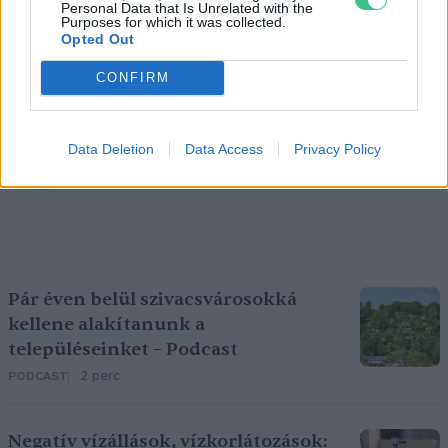
Personal Data that Is Unrelated with the
Purposes for which it was collected.
Opted Out
CONFIRM
Sápi Zsófia
Data Deletion
Data Access
Privacy Policy
A szerző további cikkei
Pár éven belül szivacsvárosokká
kellene alakítanunk a
településeinket – Podcast
2 perc
PODCAST
Negatív vízállások, vízkorlátozások: