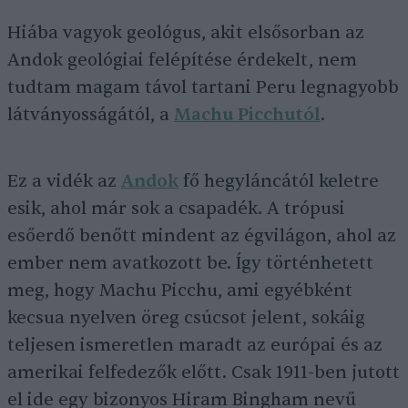
Hiába vagyok geológus, akit elsősorban az
Andok geológiai felépítése érdekelt, nem
tudtam magam távol tartani Peru legnagyobb
látványosságától, a
Machu Picchutól
.
Ez a vidék az
Andok
fő hegyláncától keletre
esik, ahol már sok a csapadék. A trópusi
esőerdő benőtt mindent az égvilágon, ahol az
ember nem avatkozott be. Így történhetett
meg, hogy Machu Picchu, ami egyébként
kecsua nyelven öreg csúcsot jelent, sokáig
teljesen ismeretlen maradt az európai és az
amerikai felfedezők előtt. Csak 1911-ben jutott
el ide egy bizonyos Hiram Bingham nevű