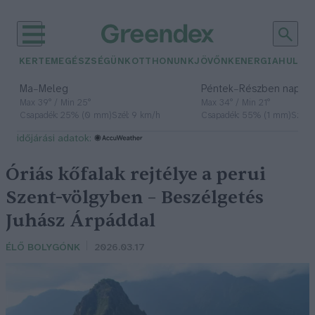
KERTEM
EGÉSZSÉGÜNK
OTTHONUNK
JÖVŐNK
ENERGIA
HULLA
–
–
Ma
Meleg
Péntek
Részben napos, 
Max 39° / Min 25°
Max 34° / Min 21°
Csapadék: 25% (0 mm)
Szél: 9 km/h
Csapadék: 55% (1 mm)
Szél: 
időjárási adatok:
Óriás kőfalak rejtélye a perui
Szent-völgyben – Beszélgetés
Juhász Árpáddal
ÉLŐ BOLYGÓNK
2026.03.17