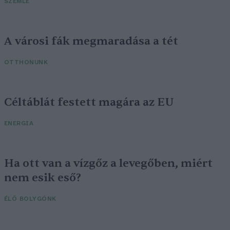
SZEMLE
A városi fák megmaradása a tét
OTTHONUNK
Céltáblát festett magára az EU
ENERGIA
Ha ott van a vízgőz a levegőben, miért
nem esik eső?
ÉLŐ BOLYGÓNK