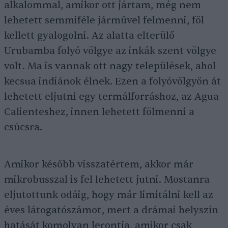
alkalommal, amikor ott jártam, még nem
lehetett semmiféle járművel felmenni, föl
kellett gyalogolni. Az alatta elterülő
Urubamba folyó völgye az inkák szent völgye
volt. Ma is vannak ott nagy települések, ahol
kecsua indiánok élnek. Ezen a folyóvölgyön át
lehetett eljutni egy termálforráshoz, az Agua
Calienteshez, innen lehetett fölmenni a
csúcsra.
Amikor később visszatértem, akkor már
mikrobusszal is fel lehetett jutni. Mostanra
eljutottunk odáig, hogy már limitálni kell az
éves látogatószámot, mert a drámai helyszín
hatását komolyan lerontja, amikor csak