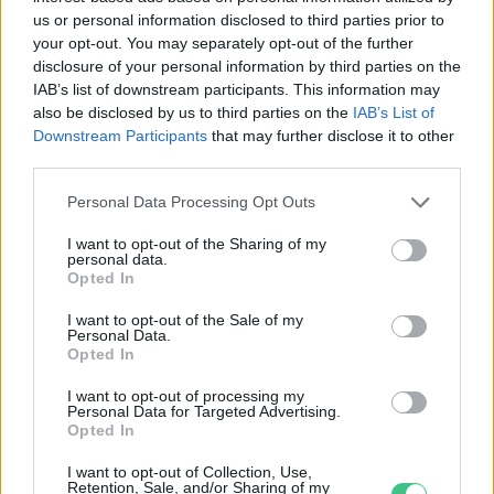
us or personal information disclosed to third parties prior to
your opt-out. You may separately opt-out of the further
disclosure of your personal information by third parties on the
Valami támpontot adnak az úgynevezett
IAB’s list of downstream participants. This information may
fáradt kövek, mert – valószínűleg babonából –
also be disclosed by us to third parties on the
IAB’s List of
Downstream Participants
that may further disclose it to other
ha szállítás közben baleset történt, akár
third parties.
többen meg is haltak, akkor a balesetet okozó
Personal Data Processing Opt Outs
követ már nem vitték tovább. Azt is lehet
tudni, hogy rámpákat építettek, és azokon
I want to opt-out of the Sharing of my
personal data.
csúsztatták a köveket, de akármennyi ember
Opted In
áll is rendelkezésre, egy kőtömbhöz nem tud
I want to opt-out of the Sale of my
Personal Data.
hozzáférni egyszerre száz ember, csak
Opted In
néhány. Lehet törni a fejünket, hogy miként
I want to opt-out of processing my
boldogulhattak!
Personal Data for Targeted Advertising.
Opted In
I want to opt-out of Collection, Use,
Retention, Sale, and/or Sharing of my
Fotók: Canva