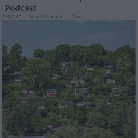
Podcast
Novák Zsombor
2 perc
PODCAST