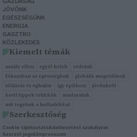
GAZDASÁG
JÖVŐNK
EGÉSZSÉGÜNK
ENERGIA
GASZTRO
KÖZLEKEDÉS
Kiemelt témák
aszály ellen
egyél helyit
erdeink
fókuszban az egészségünk
globális megoldások
időjárás és éghajlat
így építkezz
jövőnkről
kerti tippek-trükkök
madaraink
mit tegyünk a hulladékkal
Szerkesztőség
Cookie tájékoztató
Adatkezelési szabályzat
Szerzői jogok
Impresszum