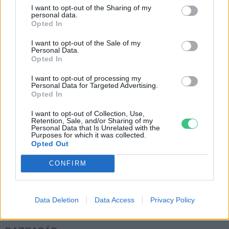
Úszó város épül a Maldív-
I want to opt-out of the Sharing of my
szigeteknél
personal data.
Opted In
Greendex Szemle
I want to opt-out of the Sale of my
Personal Data.
Opted In
A Maldív-szigetek gyors és
azonnali fellépést követel
I want to opt-out of processing my
Personal Data for Targeted Advertising.
Szemle
Opted In
I want to opt-out of Collection, Use,
Retention, Sale, and/or Sharing of my
Personal Data that Is Unrelated with the
Purposes for which it was collected.
Opted Out
Rovatok
CONFIRM
KERTEM
Data Deletion
Data Access
Privacy Policy
OTTHONUNK
HULLADÉK