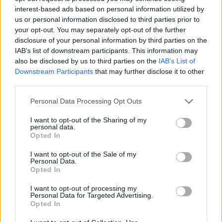
klímakrízist
interest-based ads based on personal information utilized by
us or personal information disclosed to third parties prior to
Greendex Szemle
your opt-out. You may separately opt-out of the further
disclosure of your personal information by third parties on the
IAB’s list of downstream participants. This information may
also be disclosed by us to third parties on the
IAB’s List of
Nemzetközi Atomenergia-
Downstream Participants
that may further disclose it to other
ügynökség: atom nélkül nem
third parties.
érhetők el a klímacélok
Personal Data Processing Opt Outs
Greendex szemle
I want to opt-out of the Sharing of my
personal data.
Opted In
I want to opt-out of the Sale of my
Rovatok
Personal Data.
Opted In
KERTEM
I want to opt-out of processing my
Personal Data for Targeted Advertising.
OTTHONUNK
Opted In
HULLADÉK