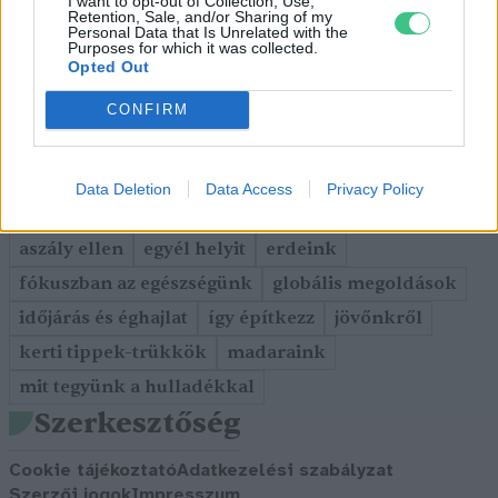
I want to opt-out of Collection, Use,
GAZDASÁG
Retention, Sale, and/or Sharing of my
Personal Data that Is Unrelated with the
JÖVŐNK
Purposes for which it was collected.
Opted Out
EGÉSZSÉGÜNK
ENERGIA
CONFIRM
GASZTRO
KÖZLEKEDÉS
Kiemelt témák
Data Deletion
Data Access
Privacy Policy
aszály ellen
egyél helyit
erdeink
fókuszban az egészségünk
globális megoldások
időjárás és éghajlat
így építkezz
jövőnkről
kerti tippek-trükkök
madaraink
mit tegyünk a hulladékkal
Szerkesztőség
Cookie tájékoztató
Adatkezelési szabályzat
Szerzői jogok
Impresszum