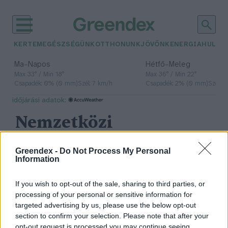
KERTEM
EGÉSZSÉGÜNK
OTTHONUNK
JÖVŐNK
ENERGIA
HULLA
–
–
Ma
Napos
Hétfő
Meleg
Max 33° / Min 18°
Max 36° / Min 22°
Csapadék: 0% (0 mm)
Szél: 7 km/h
Csapadék: 2% (0 mm)
Szél: 
időjárási adatok:
Nemzetközi
Atomenergia-
Greendex -
Do Not Process My Personal
Information
ügynökség
If you wish to opt-out of the sale, sharing to third parties, or
processing of your personal or sensitive information for
targeted advertising by us, please use the below opt-out
Nagyon úgy néz ki, hogy nem az
section to confirm your selection. Please note that after your
atomenergia oldja majd meg a
opt-out request is processed you may continue seeing