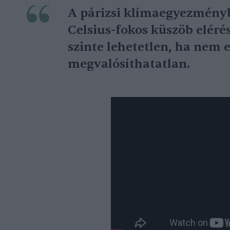
A párizsi klímaegyezményb
Celsius-fokos küszöb eléré
szinte lehetetlen, ha nem
megvalósíthatatlan.