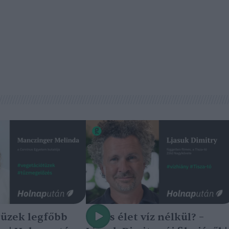
tüzek legfőbb
Nincs élet víz nélkül? –