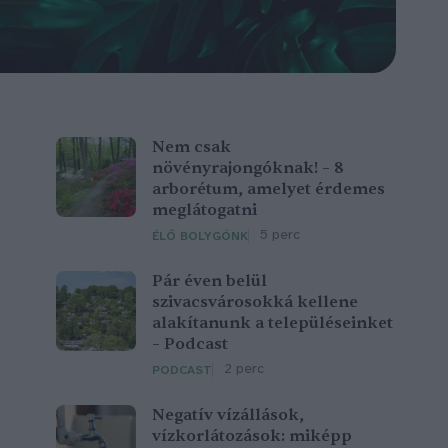
Nem csak
növényrajongóknak! – 8
arborétum, amelyet érdemes
meglátogatni
5 perc
ÉLŐ BOLYGÓNK
Pár éven belül
szivacsvárosokká kellene
alakítanunk a településeinket
– Podcast
2 perc
PODCAST
Negatív vízállások,
vízkorlátozások: miképp