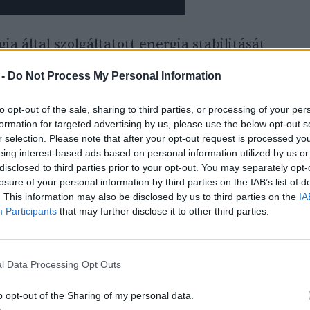
a által szolgáltatott energia stabilitását
kéletesen kiegészíti a megújuló
 -
Do Not Process My Personal Information
a Németország döntése, hogy 2022-ig
to opt-out of the sale, sharing to third parties, or processing of your per
formation for targeted advertising by us, please use the below opt-out s
lésből politikai értelemben ugyan legitim,
r selection. Please note that after your opt-out request is processed y
em igazolható.
eing interest-based ads based on personal information utilized by us or
disclosed to third parties prior to your opt-out. You may separately opt-
losure of your personal information by third parties on the IAB’s list of
neráció Kft. ügyvezetője a
portfolio.hu
-
. This information may also be disclosed by us to third parties on the
IA
Participants
that may further disclose it to other third parties.
tomenergia és a megújulók
ezőket mondta:
l Data Processing Opt Outs
giájából adódóan alaperőmű, melynek a
o opt-out of the Sharing of my personal data.