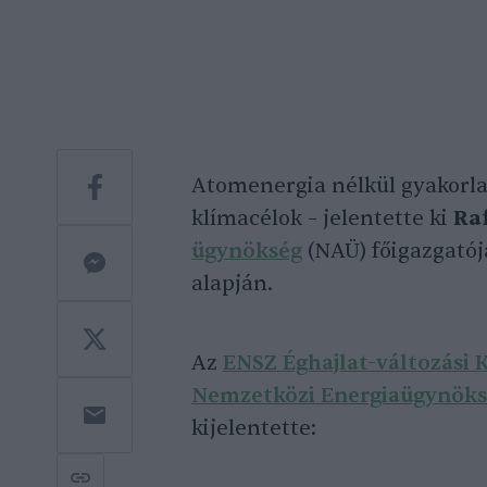
Atomenergia nélkül gyakorla
klímacélok – jelentette ki
Ra
ügynökség
(NAÜ) főigazgatój
alapján.
Az
ENSZ Éghajlat-változási 
Nemzetközi Energiaügynök
kijelentette: