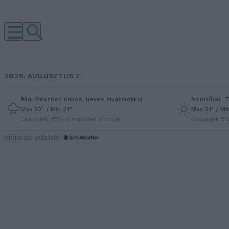
2026. AUGUSZTUS 7.
Ma
–
Szombat
–
Részben napos, heves zivatarokkal
T
Max 33° / Min 21°
Max 31° / Mi
Csapadék: 55% (1 mm)
Szél: 11 km/h
Csapadék: 5
időjárási adatok: