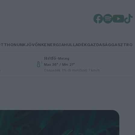
OTTHONUNK
JÖVŐNK
ENERGIA
HULLADÉK
GAZDASÁG
GASZTRO
Hétfő
–
Meleg
Max 36° / Min 21°
h
Csapadék: 1% (0 mm)
Szél: 7 km/h