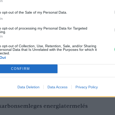
több mint 90%-ban rendelkezésre áll és a
In
l.: éves karbantartás – tervezhető. A megújuló
o opt-out of the Sale of my Personal Data.
függ valamilyen külső, nem befolyásolható
In
így a maximálisan kiadható teljesítménye jóval
to opt-out of processing my Personal Data for Targeted
 éves szinten ez 13-15% – áll rendelkezésre
ing.
In
távon. Ebből az eltérésből adódóan az egyik
sikat, ellenben kiegészítik egymást és
o opt-out of Collection, Use, Retention, Sale, and/or Sharing
ersonal Data that Is Unrelated with the Purposes for which it
lected.
zönhetően gazdagítják, valamint
Out
termelési portfóliót.”
CONFIRM
Data Deletion
Data Access
Privacy Policy
karbonsemleges energiatermelés