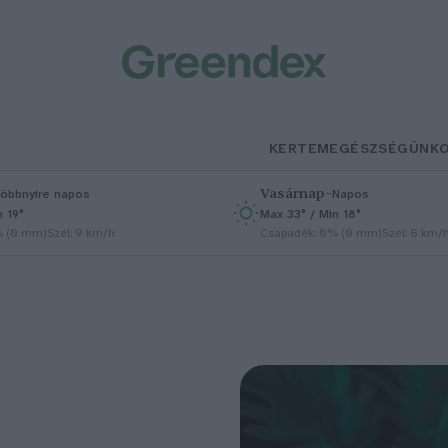
KERTEM
EGÉSZSÉGÜNK
Vasárnap
–
öbbnyire napos
Napos
n 19°
Max 33° / Min 18°
% (0 mm)
Szél: 9 km/h
Csapadék: 0% (0 mm)
Szél: 6 km/