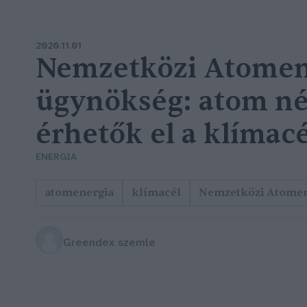
2020.11.01
Nemzetközi Atomen
ügynökség: atom n
érhetők el a klímac
ENERGIA
atomenergia
klímacél
Nemzetközi Atomen
Greendex szemle