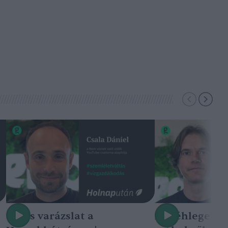
Nincs varázslat a
A méhlegelő 