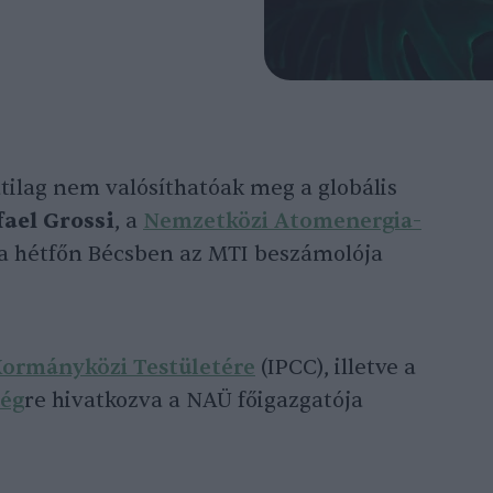
tilag nem valósíthatóak meg a globális
fael Grossi
, a
Nemzetközi Atomenergia-
a hétfőn Bécsben az MTI beszámolója
Kormányközi Testületére
(IPCC), illetve a
ség
re hivatkozva a NAÜ főigazgatója