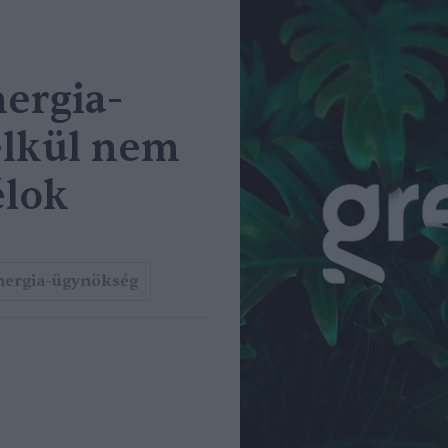
ergia-
élkül nem
élok
ergia-ügynökség