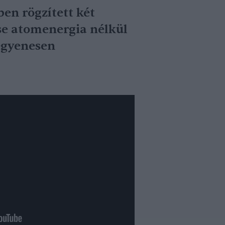
en rögzített két
se atomenergia nélkül
 egyenesen