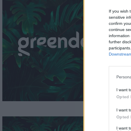
b
If you wish 
G
sensitive in
confirm you
continue se
information 
further disc
participants
Downstream 
Persona
I want t
Opted 
I want t
Opted 
A
I want 