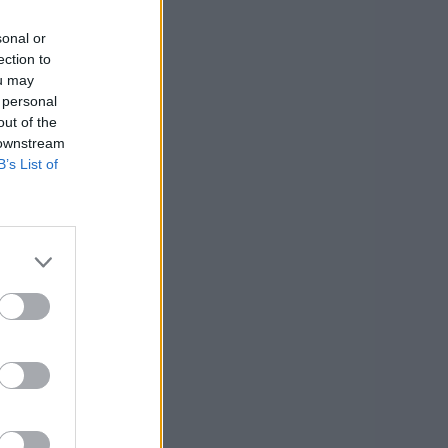
sonal or
ection to
ou may
 personal
out of the
 downstream
B’s List of