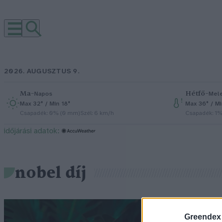
2026. AUGUSZTUS 9.
Ma
–
Hétfő
–
Napos
Mel
Max 32° / Min 18°
Max 36° / Mi
Csapadék: 0% (0 mm)
Szél: 6 km/h
Csapadék: 1
időjárási adatok:
nobel díj
N
Greendex