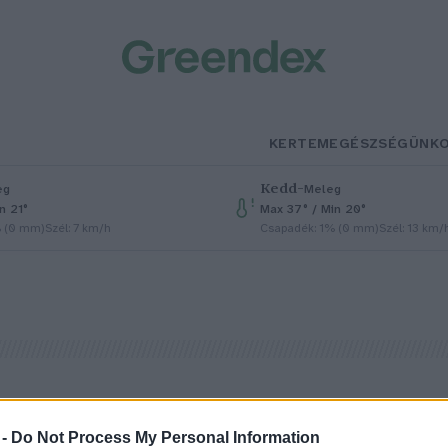
KERTEM
EGÉSZSÉGÜNK
Kedd
–
eg
Meleg
n 21°
Max 37° / Min 20°
% (0 mm)
Szél: 7 km/h
Csapadék: 1% (0 mm)
Szél: 13 km/
obel-díjasok egész sora tiltaná
 -
Do Not Process My Personal Information