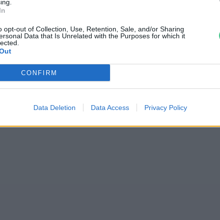
kadályozhatja is közösségi
ing.
In
média
o opt-out of Collection, Use, Retention, Sale, and/or Sharing
ersonal Data that Is Unrelated with the Purposes for which it
reendex szemle
lected.
Out
CONFIRM
Data Deletion
Data Access
Privacy Policy