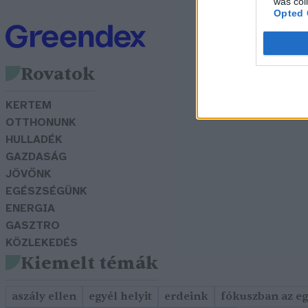
was col
Opted 
Rovatok
KERTEM
OTTHONUNK
HULLADÉK
GAZDASÁG
JÖVŐNK
EGÉSZSÉGÜNK
ENERGIA
GASZTRO
KÖZLEKEDÉS
Kiemelt témák
aszály ellen
egyél helyit
erdeink
fókuszban az e