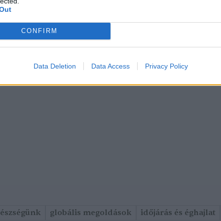
lected.
Out
CONFIRM
Data Deletion
Data Access
Privacy Policy
gészségünk
globális megoldások
időjárás és éghajlat