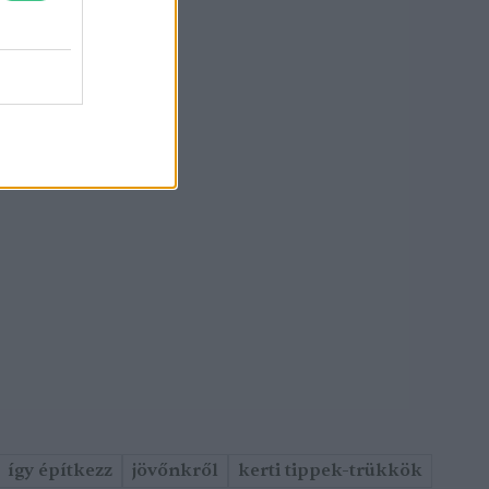
így építkezz
jövőnkről
kerti tippek-trükkök