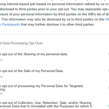
lén
eing interest-based ads based on personal information utilized by us or
disclosed to third parties prior to your opt-out. You may separately opt-
reendex Szemle
1 perc
losure of your personal information by third parties on the IAB’s list of
. This information may also be disclosed by us to third parties on the
IA
Participants
that may further disclose it to other third parties.
l Data Processing Opt Outs
o opt-out of the Sharing of my personal data.
Férfias” és „nőies” munka – Ma
In
ár egyre kevésbé bélyegezzük
o opt-out of the Sale of my Personal Data.
meg a szakmákat
In
to opt-out of processing my Personal Data for Targeted
reendex
ing.
In
o opt-out of Collection, Use, Retention, Sale, and/or Sharing
ersonal Data that Is Unrelated with the Purposes for which it