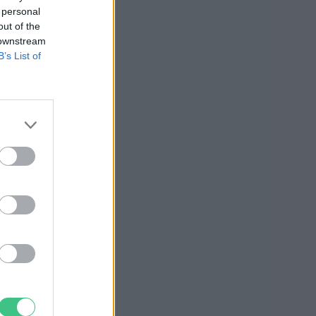
 personal
out of the
 downstream
B’s List of