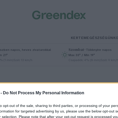
KERTEM
EGÉSZSÉGÜNK
Szombat
–
szben napos, heves zivatarokkal
Többnyire napos
n 21°
Max 33° / Min 19°
5% (1 mm)
Szél: 13 km/h
Csapadék: 4% (0 mm)
Szél: 9 km/
 -
Do Not Process My Personal Information
to opt-out of the sale, sharing to third parties, or processing of your per
j vezető a WWF Magyarország
formation for targeted advertising by us, please use the below opt-out s
r selection. Please note that after your opt-out request is processed y