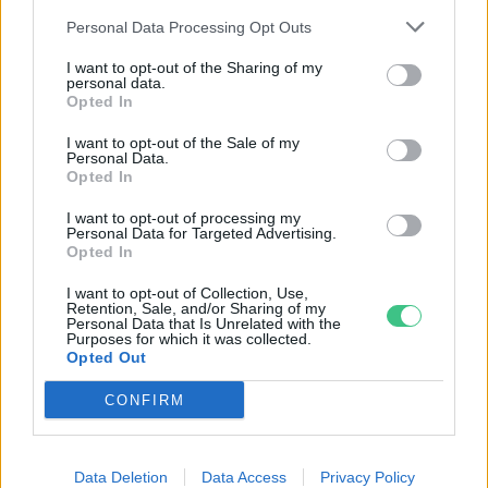
Greendex Szemle
Personal Data Processing Opt Outs
I want to opt-out of the Sharing of my
personal data.
Opted In
Kénhiánnyal fenyeget az
energetikai fordulat
I want to opt-out of the Sale of my
Personal Data.
Greendex Szemle
Opted In
I want to opt-out of processing my
Personal Data for Targeted Advertising.
A rézhiány állhat a nettó nulla
Opted In
kibocsátás útjába?
I want to opt-out of Collection, Use,
Greendex Szemle
Retention, Sale, and/or Sharing of my
Personal Data that Is Unrelated with the
Purposes for which it was collected.
Opted Out
CONFIRM
Rovatok
Data Deletion
Data Access
Privacy Policy