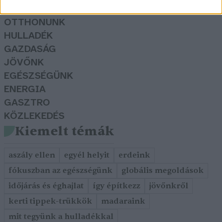
KERTEM
OTTHONUNK
HULLADÉK
GAZDASÁG
JÖVŐNK
EGÉSZSÉGÜNK
ENERGIA
GASZTRO
KÖZLEKEDÉS
Kiemelt témák
aszály ellen
egyél helyit
erdeink
fókuszban az egészségünk
globális megoldások
időjárás és éghajlat
így építkezz
jövőnkről
kerti tippek-trükkök
madaraink
mit tegyünk a hulladékkal