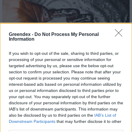
Greendex -
Do Not Process My Personal
Information
If you wish to opt-out of the sale, sharing to third parties, or
processing of your personal or sensitive information for
targeted advertising by us, please use the below opt-out
section to confirm your selection. Please note that after your
opt-out request is processed you may continue seeing
interest-based ads based on personal information utilized by
Olajválság és MI-forradalom: új
us or personal information disclosed to third parties prior to
ipari rend?
your opt-out. You may separately opt-out of the further
disclosure of your personal information by third parties on the
Greendex Szemle
IAB’s list of downstream participants. This information may
also be disclosed by us to third parties on the
IAB’s List of
Downstream Participants
that may further disclose it to other
60%-kal nőhet a nyersanyagok
third parties.
kitermelése 2060-ig