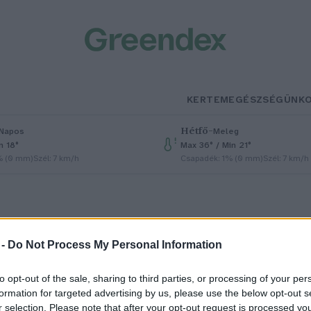
KERTEM
EGÉSZSÉGÜNK
Hétfő
–
Napos
Meleg
n 18°
Max 36° / Min 21°
% (0 mm)
Szél: 7 km/h
Csapadék: 1% (0 mm)
Szél: 7 km/h
 -
Do Not Process My Personal Information
to opt-out of the sale, sharing to third parties, or processing of your per
evés nyúlhúst fogyasztunk
formation for targeted advertising by us, please use the below opt-out s
r selection. Please note that after your opt-out request is processed y