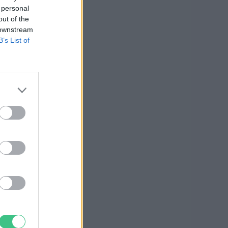
 personal
out of the
 downstream
B’s List of