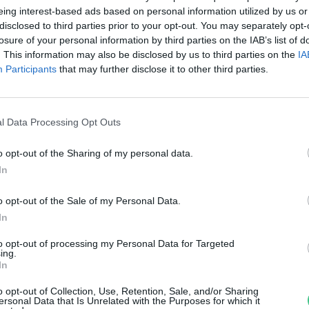
reendex Szemle
eing interest-based ads based on personal information utilized by us or
disclosed to third parties prior to your opt-out. You may separately opt-
losure of your personal information by third parties on the IAB’s list of
. This information may also be disclosed by us to third parties on the
IA
Participants
that may further disclose it to other third parties.
l Data Processing Opt Outs
o opt-out of the Sharing of my personal data.
rszágos kampány a nyúlhús-
In
ogyasztás népszerűsítésére
o opt-out of the Sale of my Personal Data.
In
reendex Szemle
to opt-out of processing my Personal Data for Targeted
ing.
In
o opt-out of Collection, Use, Retention, Sale, and/or Sharing
ersonal Data that Is Unrelated with the Purposes for which it