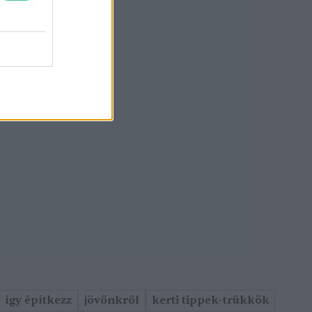
így építkezz
jövőnkről
kerti tippek-trükkök