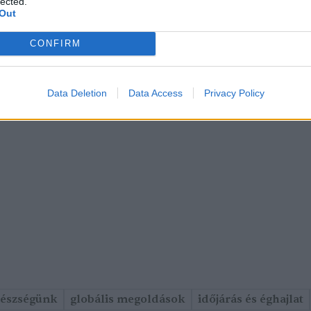
lected.
Out
CONFIRM
Data Deletion
Data Access
Privacy Policy
gészségünk
globális megoldások
időjárás és éghajlat