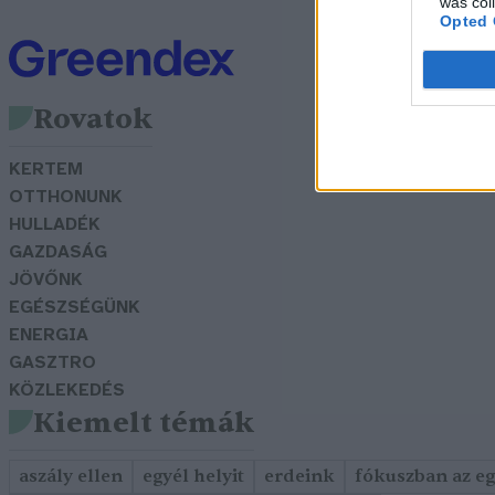
was col
Opted 
Rovatok
KERTEM
OTTHONUNK
HULLADÉK
GAZDASÁG
JÖVŐNK
EGÉSZSÉGÜNK
ENERGIA
GASZTRO
KÖZLEKEDÉS
Kiemelt témák
aszály ellen
egyél helyit
erdeink
fókuszban az e