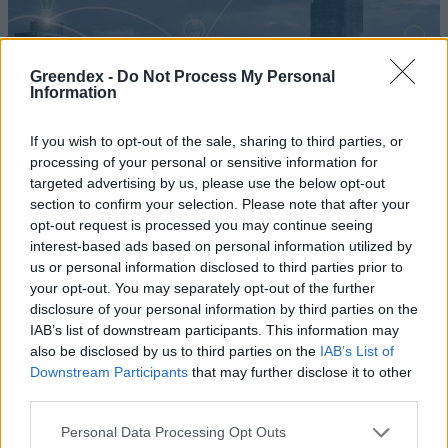
Greendex -
Do Not Process My Personal
Information
If you wish to opt-out of the sale, sharing to third parties, or
processing of your personal or sensitive information for
targeted advertising by us, please use the below opt-out
section to confirm your selection. Please note that after your
opt-out request is processed you may continue seeing
interest-based ads based on personal information utilized by
us or personal information disclosed to third parties prior to
your opt-out. You may separately opt-out of the further
Az energiaközösségek hozhatják
disclosure of your personal information by third parties on the
el az energetikai fordulatot? –
IAB’s list of downstream participants. This information may
also be disclosed by us to third parties on the
IAB’s List of
Ökonomy-podcast
Downstream Participants
that may further disclose it to other
third parties.
Novák Zsombor
Personal Data Processing Opt Outs