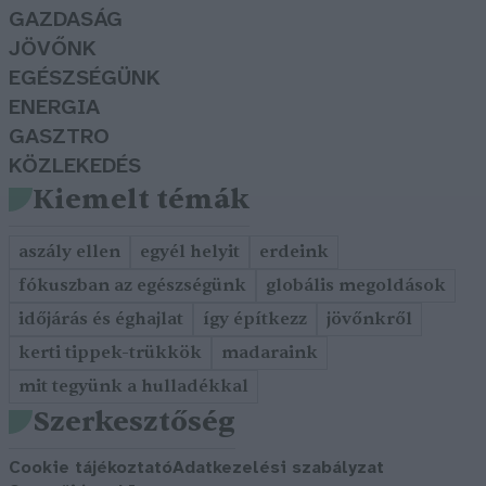
GAZDASÁG
JÖVŐNK
EGÉSZSÉGÜNK
ENERGIA
GASZTRO
KÖZLEKEDÉS
Kiemelt témák
aszály ellen
egyél helyit
erdeink
fókuszban az egészségünk
globális megoldások
időjárás és éghajlat
így építkezz
jövőnkről
kerti tippek-trükkök
madaraink
mit tegyünk a hulladékkal
Szerkesztőség
Cookie tájékoztató
Adatkezelési szabályzat