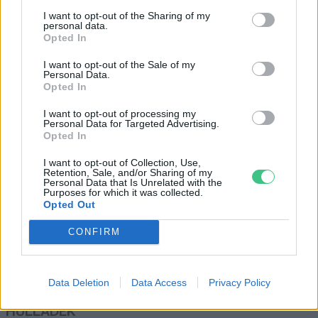
Így csökkentsd a rezsid:
I want to opt-out of the Sharing of my
beruházások, felújítások,
personal data.
energiahatékonyság! – Podcast
Opted In
Novák Zsombor
I want to opt-out of the Sale of my
Personal Data.
Opted In
Érdemes még belevágni napelemes
I want to opt-out of processing my
beruházásba? – Podcast
Personal Data for Targeted Advertising.
Opted In
Greendex
I want to opt-out of Collection, Use,
Retention, Sale, and/or Sharing of my
Personal Data that Is Unrelated with the
Purposes for which it was collected.
Opted Out
CONFIRM
Rovatok
KERTEM
Data Deletion
Data Access
Privacy Policy
OTTHONUNK
HULLADÉK