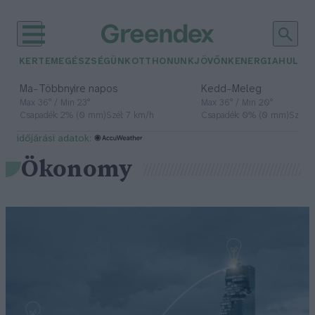
KERTEM
EGÉSZSÉGÜNK
OTTHONUNK
JÖVŐNK
ENERGIA
HULLA
–
–
Ma
Többnyire napos
Kedd
Meleg
Max 36° / Min 23°
Max 36° / Min 20°
Csapadék: 2% (0 mm)
Szél: 7 km/h
Csapadék: 0% (0 mm)
Szél: 
időjárási adatok:
Ökonomy