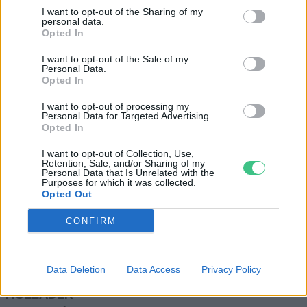
I want to opt-out of the Sharing of my
Greendex Szemle
personal data.
Opted In
I want to opt-out of the Sale of my
Az éghajlatváltozás drámai
Personal Data.
Opted In
csökkenéshez vezethet az
esszenciális Omega-3 zsírsavak
I want to opt-out of processing my
tekintetében
Personal Data for Targeted Advertising.
Opted In
Szemle
I want to opt-out of Collection, Use,
Retention, Sale, and/or Sharing of my
Personal Data that Is Unrelated with the
Purposes for which it was collected.
Opted Out
Rovatok
CONFIRM
KERTEM
Data Deletion
Data Access
Privacy Policy
OTTHONUNK
HULLADÉK