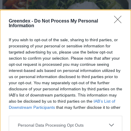
Greendex -
Do Not Process My Personal
Information
If you wish to opt-out of the sale, sharing to third parties, or
processing of your personal or sensitive information for
targeted advertising by us, please use the below opt-out
section to confirm your selection. Please note that after your
opt-out request is processed you may continue seeing
interest-based ads based on personal information utilized by
us or personal information disclosed to third parties prior to
your opt-out. You may separately opt-out of the further
A tojás lehet az új
disclosure of your personal information by third parties on the
IAB’s list of downstream participants. This information may
szuperélelmiszer?
also be disclosed by us to third parties on the
IAB’s List of
Greendex Szemle
Downstream Participants
that may further disclose it to other
third parties.
Jelentősen csökkentik az
Personal Data Processing Opt Outs
agressziót az omega-3 zsírsavak