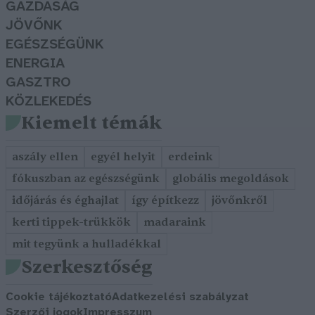
GAZDASÁG
JÖVŐNK
EGÉSZSÉGÜNK
ENERGIA
GASZTRO
KÖZLEKEDÉS
Kiemelt témák
aszály ellen
egyél helyit
erdeink
fókuszban az egészségünk
globális megoldások
időjárás és éghajlat
így építkezz
jövőnkről
kerti tippek-trükkök
madaraink
mit tegyünk a hulladékkal
Szerkesztőség
Cookie tájékoztató
Adatkezelési szabályzat
Szerzői jogok
Impresszum