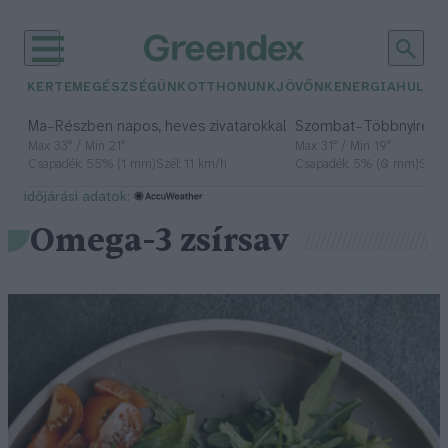
KERTEM
EGÉSZSÉGÜNK
OTTHONUNK
JÖVŐNK
ENERGIA
HULLA
–
–
Ma
Részben napos, heves zivatarokkal
Szombat
Többnyire n
Max 33° / Min 21°
Max 31° / Min 19°
Csapadék: 55% (1 mm)
Szél: 11 km/h
Csapadék: 5% (0 mm)
Szél:
időjárási adatok:
Omega-3 zsírsav