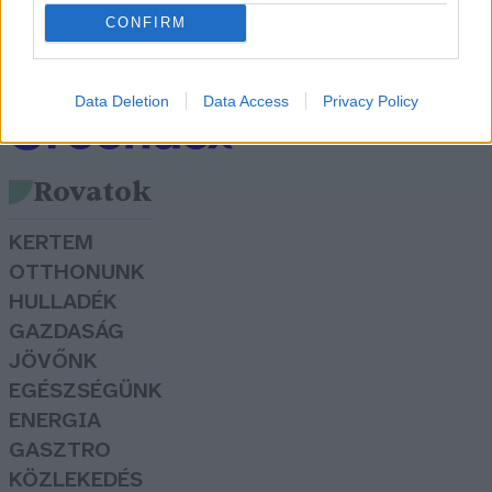
megoldásokkal
CONFIRM
Greendex Szemle
Data Deletion
Data Access
Privacy Policy
Rovatok
KERTEM
OTTHONUNK
HULLADÉK
GAZDASÁG
JÖVŐNK
EGÉSZSÉGÜNK
ENERGIA
GASZTRO
KÖZLEKEDÉS