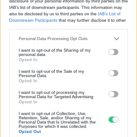
Kapósak az energetikai
disclosure of your personal information by third parties on the
IAB’s list of downstream participants. This information may
támogatások
also be disclosed by us to third parties on the
IAB’s List of
Greendex Szemle
Downstream Participants
that may further disclose it to other
third parties.
Personal Data Processing Opt Outs
Nyártól igényelhető a
rezsicsökkentő állami támogatás
I want to opt-out of the Sharing of my
personal data.
Greendex Szemle
Opted In
I want to opt-out of the Sale of my
Personal Data.
Európában itthon juthatunk a
Opted In
legolcsóbban földgázhoz és
I want to opt-out of processing my
áramhoz
Personal Data for Targeted Advertising.
Opted In
Greendex Szemle
I want to opt-out of Collection, Use,
Retention, Sale, and/or Sharing of my
Personal Data that Is Unrelated with the
Purposes for which it was collected.
Rezsicsökkentés digitális
Opted Out