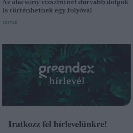
Az alacsony vízszintnél durvább dolgok
is történhetnek egy folyóval
SZEMLE
Iratkozz fel hírlevelünkre!