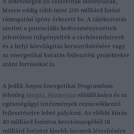
A lehetőségek jól célzottnak bizonyultak,
hiszen eddig több mint 200 milliárd forint
támogatási igény érkezett be. A tájékoztatás
szerint a potenciális kedvezményezettek
jelentősen túligényelték a távhőrendszerek
és a helyi közvilágítás korszerűsítésére vagy
az energetikai kutatás-fejlesztési projektekre
szánt forrásokat is.
A Jedlik Ányos Energetikai Programban
jelenleg
biogáz, biometán
előállítására és az
egészségügyi intézmények rezsicsökkentő
fejlesztéseire lehet pályázni. Az előbbi kiírás
40 milliárd forintos keretösszegéből 18
milliárd forintot kisebb üzemek létesítésére