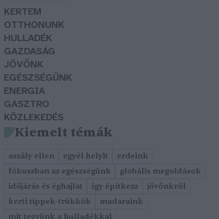
KERTEM
OTTHONUNK
HULLADÉK
GAZDASÁG
JÖVŐNK
EGÉSZSÉGÜNK
ENERGIA
GASZTRO
KÖZLEKEDÉS
Kiemelt témák
aszály ellen
egyél helyit
erdeink
fókuszban az egészségünk
globális megoldások
időjárás és éghajlat
így építkezz
jövőnkről
kerti tippek-trükkök
madaraink
mit tegyünk a hulladékkal