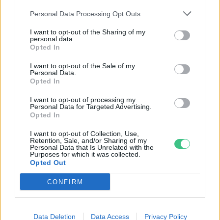
Personal Data Processing Opt Outs
I want to opt-out of the Sharing of my
personal data.
Opted In
Ezt a növényt már az őskorban is ismerték, a népi gyógyászatban
pedig ma is számos betegség ellen használják.
I want to opt-out of the Sale of my
Personal Data.
Opted In
Születésnapi programokkal várja a
I want to opt-out of processing my
hétvégén a közönséget a 160 éves
Personal Data for Targeted Advertising.
Opted In
Fővárosi Állatkert
I want to opt-out of Collection, Use,
Retention, Sale, and/or Sharing of my
ÉLŐ BOLYGÓNK
Personal Data that Is Unrelated with the
Purposes for which it was collected.
Opted Out
Szedd magad őszibarack: itt vannak
a legjobb lelőhelyek!
CONFIRM
SZEMLE
Data Deletion
Data Access
Privacy Policy