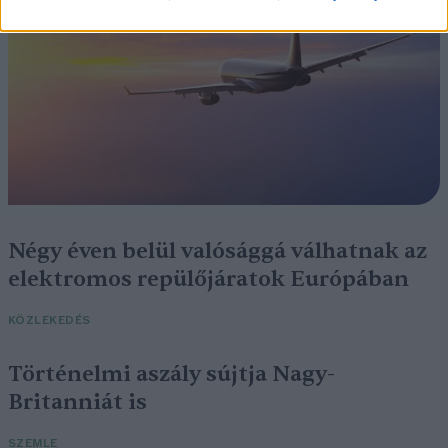
Négy éven belül valósággá válhatnak az
elektromos repülőjáratok Európában
KÖZLEKEDÉS
Történelmi aszály sújtja Nagy-
Britanniát is
SZEMLE