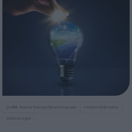
Jedlik Ányos Energetikai Program
rezsicsökkentés
zöldenergia