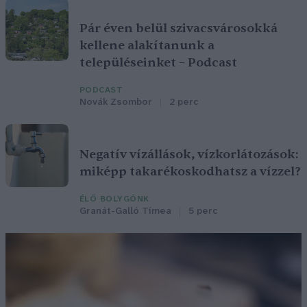
Pár éven belül szivacsvárosokká
kellene alakítanunk a
településeinket – Podcast
PODCAST
Novák Zsombor
2 perc
Negatív vízállások, vízkorlátozások:
miképp takarékoskodhatsz a vízzel?
ÉLŐ BOLYGÓNK
Granát-Galló Tímea
5 perc