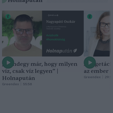
Holnapután
„Mindegy már, hogy milyen
A vegetáci
víz, csak víz legyen” |
az ember 
Holnapután
Greendex
29:5
Greendex
55:58