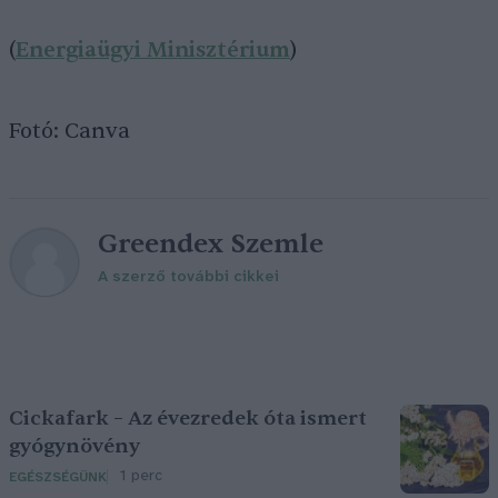
(
Energiaügyi Minisztérium
)
Fotó: Canva
Greendex Szemle
A szerző további cikkei
Cickafark – Az évezredek óta ismert
gyógynövény
1 perc
EGÉSZSÉGÜNK