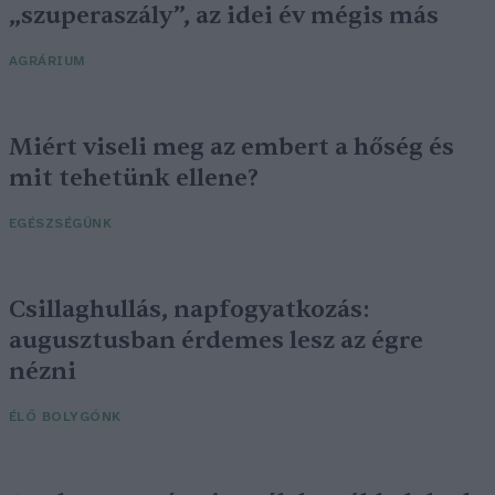
„szuperaszály”, az idei év mégis más
AGRÁRIUM
Miért viseli meg az embert a hőség és
mit tehetünk ellene?
EGÉSZSÉGÜNK
Csillaghullás, napfogyatkozás:
augusztusban érdemes lesz az égre
nézni
ÉLŐ BOLYGÓNK