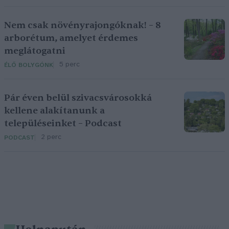
Nem csak növényrajongóknak! – 8
arborétum, amelyet érdemes
meglátogatni
5 perc
ÉLŐ BOLYGÓNK
Pár éven belül szivacsvárosokká
kellene alakítanunk a
településeinket – Podcast
2 perc
PODCAST