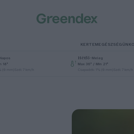
KERTEM
EGÉSZSÉGÜNK
Hétfő
–
Napos
Meleg
n 18°
Max 36° / Min 21°
% (0 mm)
Szél: 7 km/h
Csapadék: 1% (0 mm)
Szél: 7 km/h