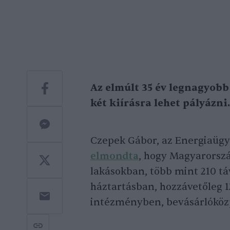
Az elmúlt 35 év legnagyobb
két
kiírás
ra
lehet pályázni.
Czepek Gábor, az Energiaügy
elmondta
, hogy Magyarorszá
lakásokban, több mint 210 tá
háztartásban, hozzávetőleg 12
intézményben, bevásárlóköz