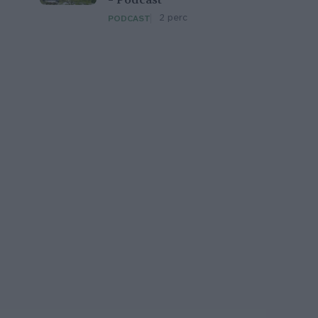
– Podcast
2 perc
PODCAST