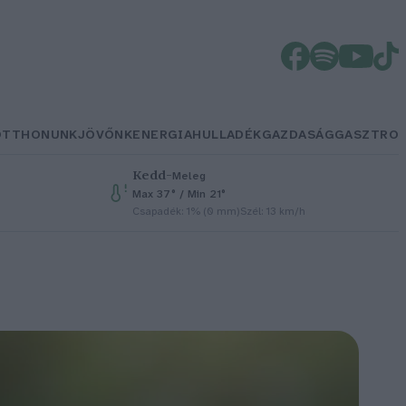
OTTHONUNK
JÖVŐNK
ENERGIA
HULLADÉK
GAZDASÁG
GASZTRO
Kedd
–
Meleg
Max 37° / Min 21°
Csapadék: 1% (0 mm)
Szél: 13 km/h