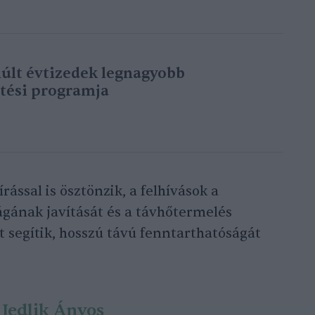
múlt évtizedek legnagyobb
ztési programja
rással is ösztönzik, a felhívások a
gának javítását és a távhőtermelés
 segítik, hosszú távú fenntarthatóságát
a
Jedlik Ányos