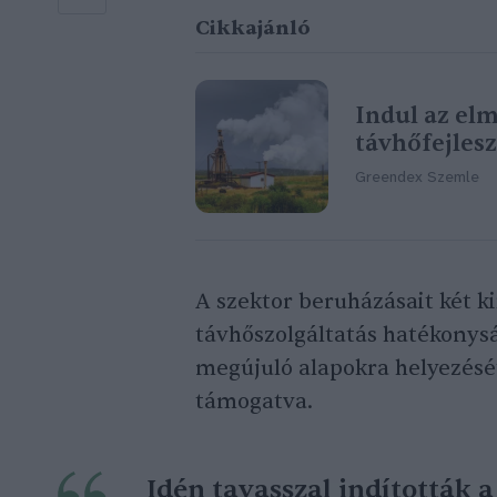
Cikkajánló
Indul az el
távhőfejles
Greendex Szemle
A szektor beruházásait két kií
távhőszolgáltatás hatékonysá
megújuló alapokra helyezését
támogatva.
Idén tavasszal indították 