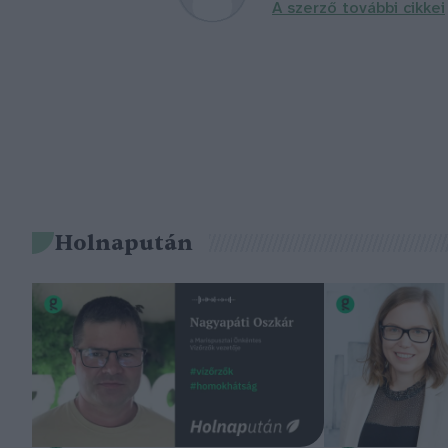
A szerző további cikkei
Holnapután