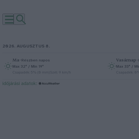
2026. AUGUSZTUS 8.
Ma
–
Vasárnap
–
Részben napos
Max 32° / Min 19°
Max 33° / Mi
Csapadék: 5% (0 mm)
Szél: 9 km/h
Csapadék: 0
időjárási adatok: