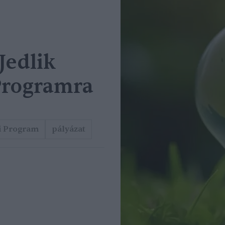
Jedlik
Programra
i Program
pályázat