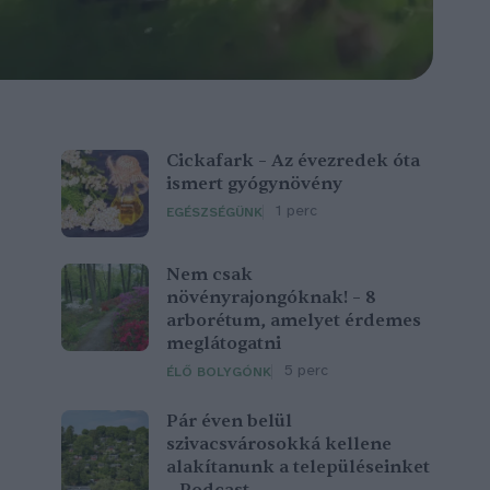
Cickafark – Az évezredek óta
ismert gyógynövény
1 perc
EGÉSZSÉGÜNK
Nem csak
növényrajongóknak! – 8
arborétum, amelyet érdemes
meglátogatni
5 perc
ÉLŐ BOLYGÓNK
Pár éven belül
szivacsvárosokká kellene
alakítanunk a településeinket