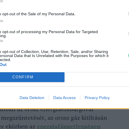
In
o opt-out of the Sale of my Personal Data.
In
to opt-out of processing my Personal Data for Targeted
giafordulatra lenne szüksége az
ing.
In
ek?
o opt-out of Collection, Use, Retention, Sale, and/or Sharing
ersonal Data that Is Unrelated with the Purposes for which it
lected.
Out
CONFIRM
Program megvalósításának kulcseleme az
 túlmutató nemzeti érdek – szögezte le
Data Deletion
Data Access
Privacy Policy
hogy a rezsicsökkentést Brüsszel
jabban az orosz energiaembargóval
 megszüntetését, az orosz gáz kitiltásán
ny eközben az
energiafüggetlenségen