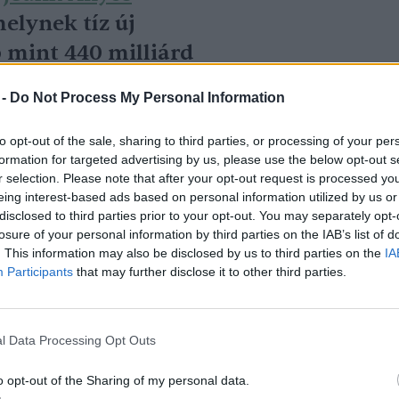
melynek tíz új
 mint 440 milliárd
lati beruházásokat.
 -
Do Not Process My Personal Information
to opt-out of the sale, sharing to third parties, or processing of your per
 a Jedlik Ányos Energetikai Programban az
formation for targeted advertising by us, please use the below opt-out s
e szánt támogatási keret összesen 45
r selection. Please note that after your opt-out request is processed y
eing interest-based ads based on personal information utilized by us or
 minimum 20 millió, maximum 1,5 milliárd
disclosed to third parties prior to your opt-out. You may separately opt-
 A távhőtermelők július 21-jétől, majd
losure of your personal information by third parties on the IAB’s list of
. This information may also be disclosed by us to third parties on the
IA
nyelhetnek támogatást a rendszereik
Participants
that may further disclose it to other third parties.
e elkülönített 51 milliárd forintos
ják a földgáz kiváltását ipari
agy biomasszával, ezzel mérsékelik
l Data Processing Opt Outs
gét.
o opt-out of the Sharing of my personal data.