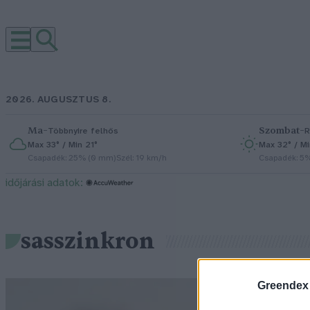
2026. AUGUSZTUS 8.
Ma
–
Szombat
–
Többnyire felhős
R
Max 33° / Min 21°
Max 32° / Mi
Csapadék: 25% (0 mm)
Szél: 19 km/h
Csapadék: 5
időjárási adatok:
sasszinkron
Greendex