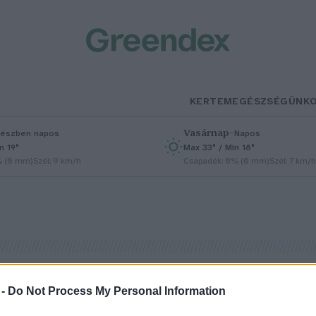
KERTEM
EGÉSZSÉGÜNK
Vasárnap
–
észben napos
Napos
n 19°
Max 33° / Min 18°
% (0 mm)
Szél: 9 km/h
Csapadék: 0% (0 mm)
Szél: 7 km/h
 -
Do Not Process My Personal Information