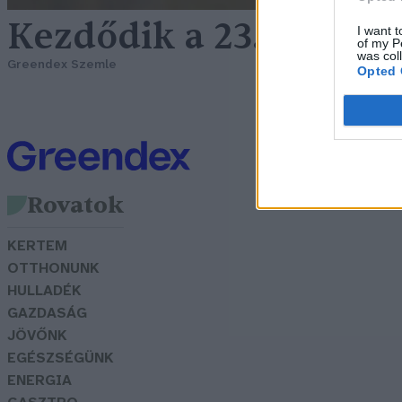
Kezdődik a 23. Ország
I want t
of my P
was col
Greendex Szemle
Opted 
Rovatok
KERTEM
OTTHONUNK
HULLADÉK
GAZDASÁG
JÖVŐNK
EGÉSZSÉGÜNK
ENERGIA