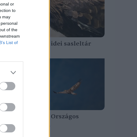
sonal or
ection to
ou may
 personal
out of the
 downstream
Elkészült az idei sasleltár
B’s List of
Greendex Szemle
Kezdődik az Országos
Sasszinkron
Greendex Szemle