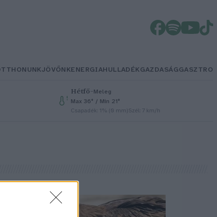
OTTHONUNK
JÖVŐNK
ENERGIA
HULLADÉK
GAZDASÁG
GASZTRO
Hétfő
–
Meleg
Max 36° / Min 21°
Csapadék: 1% (0 mm)
Szél: 7 km/h