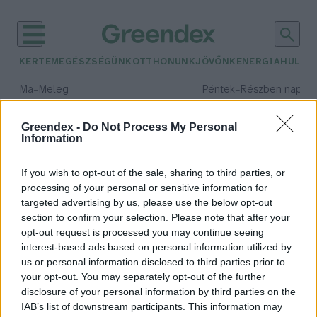
KERTEM
EGÉSZSÉGÜNK
OTTHONUNK
JÖVŐNK
ENERGIA
HULLA
–
–
Ma
Meleg
Péntek
Részben napos, 
Max 39° / Min 25°
Max 33° / Min 21°
Csapadék: 25% (0 mm)
Szél: 9 km/h
Csapadék: 55% (1 mm)
Szél: 
Greendex -
Do Not Process My Personal
Information
időjárási adatok:
slow fashion
If you wish to opt-out of the sale, sharing to third parties, or
processing of your personal or sensitive information for
targeted advertising by us, please use the below opt-out
section to confirm your selection. Please note that after your
„A természet csodájának mi is a
opt-out request is processed you may continue seeing
interest-based ads based on personal information utilized by
részei vagyunk, így ehhez méltóan
us or personal information disclosed to third parties prior to
igyekszünk végezni
your opt-out. You may separately opt-out of the further
tevékenységeinket.”
disclosure of your personal information by third parties on the
Pauer Krisztina
IAB’s list of downstream participants. This information may