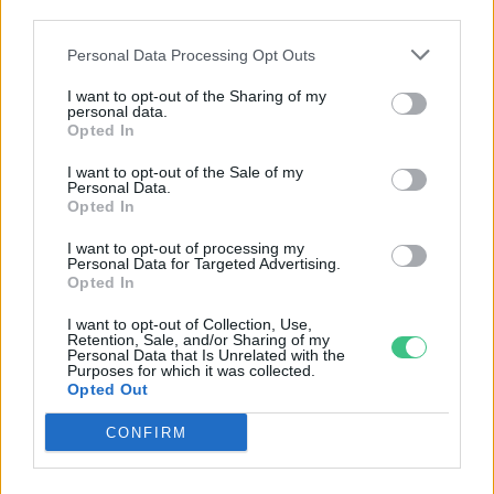
Páfrány – Minden, amit tudnod
third parties.
kell ahhoz, hogy jól érezze magát
Personal Data Processing Opt Outs
nálad
Szabó Ildikó
I want to opt-out of the Sharing of my
personal data.
Opted In
Három szárazságtűrő fafaj a
I want to opt-out of the Sale of my
kertedbe
Personal Data.
Opted In
Bódi Ábel
I want to opt-out of processing my
Personal Data for Targeted Advertising.
Opted In
Van élet a levendulán túl!
I want to opt-out of Collection, Use,
Mutatjuk a legszebb szárazságtűrő
Retention, Sale, and/or Sharing of my
virágokat
Personal Data that Is Unrelated with the
Purposes for which it was collected.
Skultéti Bernadett
Opted Out
CONFIRM