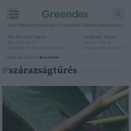
KERTEM
EGÉSZSÉGÜNK
OTTHONUNK
JÖVŐNK
ENERGIA
HULLA
–
–
Ma
Részben napos
Vasárnap
Napos
Max 32° / Min 19°
Max 33° / Min 18°
Csapadék: 5% (0 mm)
Szél: 9 km/h
Csapadék: 0% (0 mm)
Szél: 
időjárási adatok:
szárazságtűrés