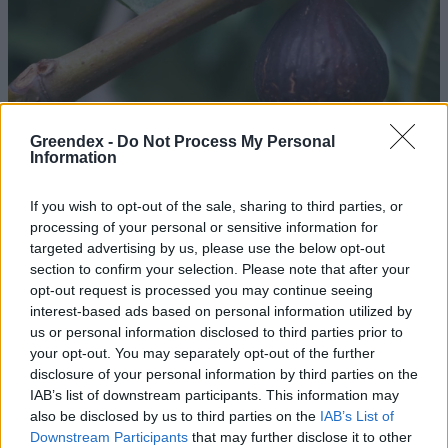
Greendex -
Do Not Process My Personal
Information
If you wish to opt-out of the sale, sharing to third parties, or
processing of your personal or sensitive information for
targeted advertising by us, please use the below opt-out
section to confirm your selection. Please note that after your
opt-out request is processed you may continue seeing
Szárazságtűrő gyümölcsfák –
interest-based ads based on personal information utilized by
Ezek a fák bizonyítottan jól bírják
us or personal information disclosed to third parties prior to
your opt-out. You may separately opt-out of the further
az aszályos időjárást
disclosure of your personal information by third parties on the
Granát-Galló Tímea
IAB’s list of downstream participants. This information may
6 perc
also be disclosed by us to third parties on the
IAB’s List of
Downstream Participants
that may further disclose it to other