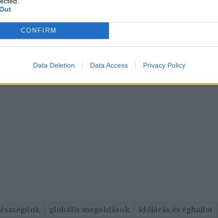
lected.
Out
CONFIRM
Data Deletion
Data Access
Privacy Policy
gészségünk
globális megoldások
időjárás és éghajlat