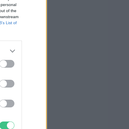
 personal
out of the
 downstream
B’s List of