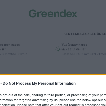
KERTEM
EGÉSZSÉGÜNK
Vasárnap
–
észben napos
Napos
n 19°
Max 32° / Min 18°
% (0 mm)
Szél: 9 km/h
Csapadék: 0% (0 mm)
Szél: 7 km/h
 -
Do Not Process My Personal Information
to opt-out of the sale, sharing to third parties, or processing of your per
engeteg metán szivárog a
formation for targeted advertising by us, please use the below opt-out s
r selection. Please note that after your opt-out request is processed y