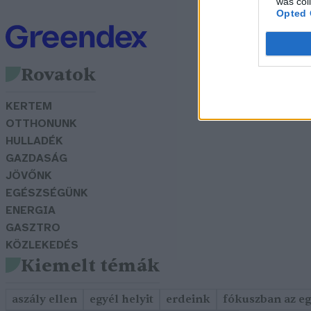
was col
Opted 
Rovatok
KERTEM
OTTHONUNK
HULLADÉK
GAZDASÁG
JÖVŐNK
EGÉSZSÉGÜNK
ENERGIA
GASZTRO
KÖZLEKEDÉS
Kiemelt témák
aszály ellen
egyél helyit
erdeink
fókuszban az e