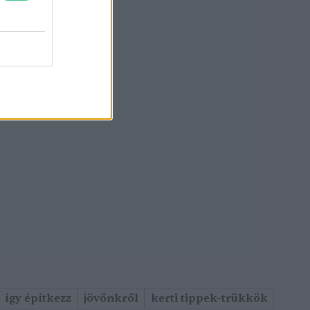
így építkezz
jövőnkről
kerti tippek-trükkök