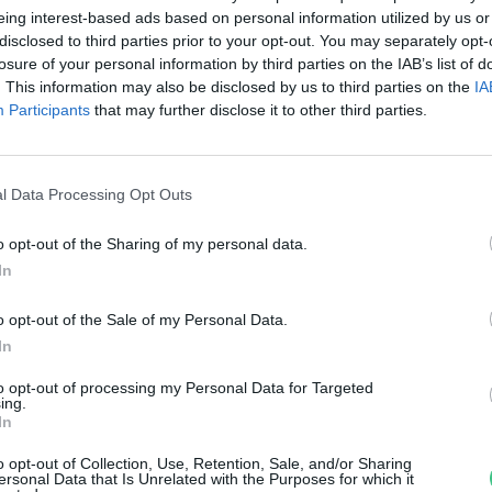
zeméttelepekről
eing interest-based ads based on personal information utilized by us or
disclosed to third parties prior to your opt-out. You may separately opt-
reendex Szemle
losure of your personal information by third parties on the IAB’s list of
. This information may also be disclosed by us to third parties on the
IA
Participants
that may further disclose it to other third parties.
l Data Processing Opt Outs
o opt-out of the Sharing of my personal data.
i a probléma a
In
zeméttelepekkel?
o opt-out of the Sale of my Personal Data.
In
reendex
to opt-out of processing my Personal Data for Targeted
ing.
In
o opt-out of Collection, Use, Retention, Sale, and/or Sharing
ersonal Data that Is Unrelated with the Purposes for which it