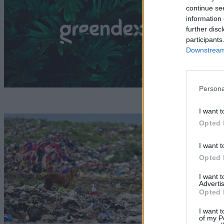
s
continue se
information 
G
further disc
participants
Downstream 
Persona
I want t
M
Opted 
s
I want t
Opted 
G
I want 
Advertis
Opted 
I want t
of my P