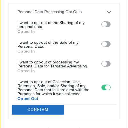
Te tudod, hogyan működik a szén-
third parties.
monoxid-mérő?
Personal Data Processing Opt Outs
Bódi Ábel
I want to opt-out of the Sharing of my
personal data.
Opted In
Helyszíni reaktorokkal alakítanák
I want to opt-out of the Sale of my
értékes anyagokká a szén-dioxidot
Personal Data.
Opted In
Greendex Szemle
I want to opt-out of processing my
Personal Data for Targeted Advertising.
Opted In
Ha nem vigyázunk, otthonunk
levegője rosszabb lehet, mint egy
I want to opt-out of Collection, Use,
Retention, Sale, and/or Sharing of my
forgalmas kereszteződésé
Personal Data that Is Unrelated with the
Purposes for which it was collected.
Greendex szemle
Opted Out
CONFIRM