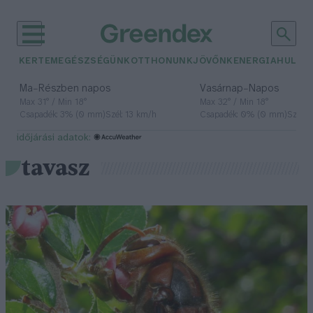
KERTEM
EGÉSZSÉGÜNK
OTTHONUNK
JÖVŐNK
ENERGIA
HULLA
–
–
Ma
Részben napos
Vasárnap
Napos
Max 31° / Min 18°
Max 32° / Min 18°
Csapadék: 3% (0 mm)
Szél: 13 km/h
Csapadék: 0% (0 mm)
Szél: 
időjárási adatok:
tavasz