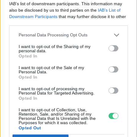
melyekkel száraz gyepeken
IAB’s list of downstream participants. This information may
találkozhatunk
also be disclosed by us to third parties on the
IAB’s List of
Pribéli Levente
Downstream Participants
that may further disclose it to other
third parties.
Personal Data Processing Opt Outs
Itt a tavasz: egyre több gólyát
I want to opt-out of the Sharing of my
personal data.
látni!
Opted In
Greendex Szemle
I want to opt-out of the Sale of my
Personal Data.
Opted In
I want to opt-out of processing my
Kora tavaszi virághatározó –
Personal Data for Targeted Advertising.
Opted In
Ezeket a szépségeket már
megcsodálhatod az erdőben
I want to opt-out of Collection, Use,
Retention, Sale, and/or Sharing of my
Granát-Galló Tímea
Personal Data that Is Unrelated with the
Purposes for which it was collected.
Opted Out