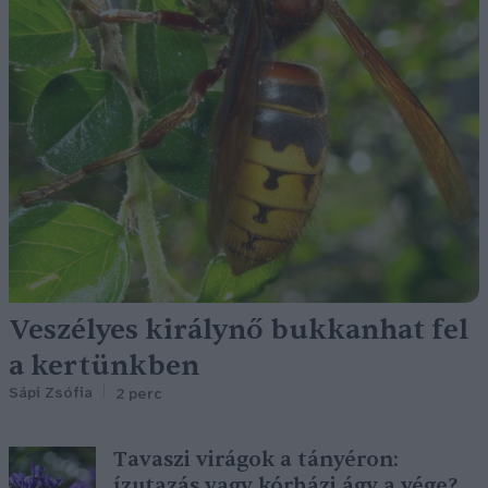
Veszélyes királynő bukkanhat fel
a kertünkben
Sápi Zsófia
2 perc
Tavaszi virágok a tányéron:
ízutazás vagy kórházi ágy a vége?