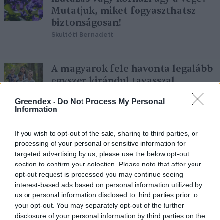
Mutatjuk, miket fogyaszthatsz
biztonságosan!
Skultéti Bernadett
A magyarok fele havonta legalább
egyszer kirándul tavasszal
Greendex Szemle
Greendex -
Do Not Process My Personal
Information
Tavaszi aszály – Az Alföld már
If you wish to opt-out of the sale, sharing to third parties, or
most is jelentős vízhiánnyal küzd
processing of your personal or sensitive information for
targeted advertising by us, please use the below opt-out
Granát-Galló Tímea
section to confirm your selection. Please note that after your
opt-out request is processed you may continue seeing
interest-based ads based on personal information utilized by
us or personal information disclosed to third parties prior to
your opt-out. You may separately opt-out of the further
5 kora tavaszi védett vadvirág,
disclosure of your personal information by third parties on the