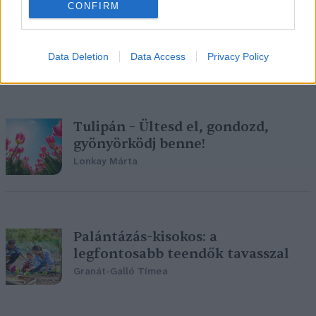
CONFIRM
Ne féljünk a kora tavaszi
selyemméhektől!
Kántás Zoltán
Data Deletion
Data Access
Privacy Policy
Tulipán – Ültesd el, gondozd,
gyönyörködj benne!
Lonkay Márta
Palántázás-kisokos: a
legfontosabb teendők tavasszal
Granát-Galló Tímea