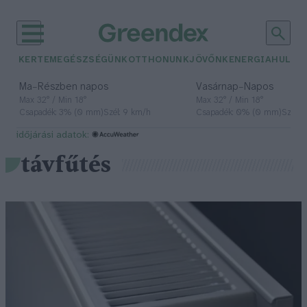
KERTEM
EGÉSZSÉGÜNK
OTTHONUNK
JÖVŐNK
ENERGIA
HULLA
–
–
Ma
Részben napos
Vasárnap
Napos
Max 32° / Min 18°
Max 32° / Min 18°
Csapadék: 3% (0 mm)
Szél: 9 km/h
Csapadék: 0% (0 mm)
Szél: 
időjárási adatok:
távfűtés