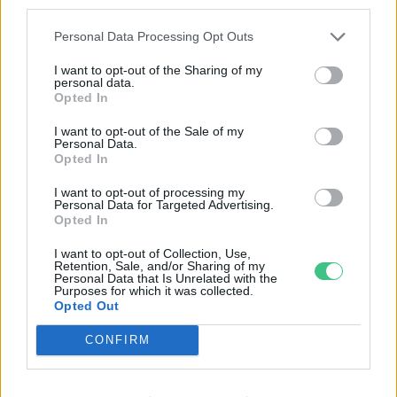
Tovább korszerűsíthetjük
third parties.
távfűtéses otthonainkat
Personal Data Processing Opt Outs
Greendex Szemle
I want to opt-out of the Sharing of my
personal data.
Opted In
Tízezer háztartással bővült tavaly
I want to opt-out of the Sale of my
a bécsi távhőhálózat
Personal Data.
Opted In
Greendex Szemle
I want to opt-out of processing my
Personal Data for Targeted Advertising.
Opted In
Átadták Szegeden az Európai Unió
legnagyobb geotermikus fűtési
I want to opt-out of Collection, Use,
Retention, Sale, and/or Sharing of my
rendszerét
Personal Data that Is Unrelated with the
Purposes for which it was collected.
Greendex szemle
Opted Out
CONFIRM