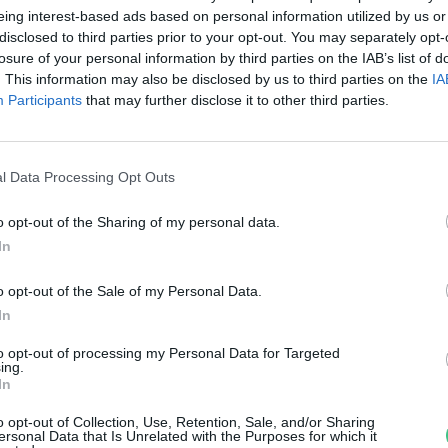
éljait szolgáló atomenergia
eing interest-based ads based on personal information utilized by us or
disclosed to third parties prior to your opt-out. You may separately opt-
ellett
losure of your personal information by third parties on the IAB’s list of
. This information may also be disclosed by us to third parties on the
IA
reendex Szemle
Participants
that may further disclose it to other third parties.
l Data Processing Opt Outs
o opt-out of the Sharing of my personal data.
 V4-ek közösen léphetnek a
In
enntartható útra
o opt-out of the Sale of my Personal Data.
In
reendex Szemle
to opt-out of processing my Personal Data for Targeted
ing.
In
o opt-out of Collection, Use, Retention, Sale, and/or Sharing
ersonal Data that Is Unrelated with the Purposes for which it