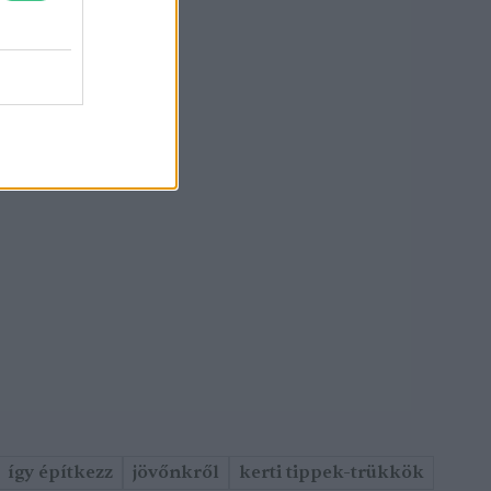
így építkezz
jövőnkről
kerti tippek-trükkök