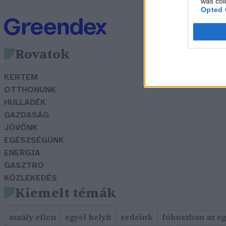
was col
Opted 
Rovatok
KERTEM
OTTHONUNK
HULLADÉK
GAZDASÁG
JÖVŐNK
EGÉSZSÉGÜNK
ENERGIA
GASZTRO
KÖZLEKEDÉS
Kiemelt témák
aszály ellen
egyél helyit
erdeink
fókuszban az e