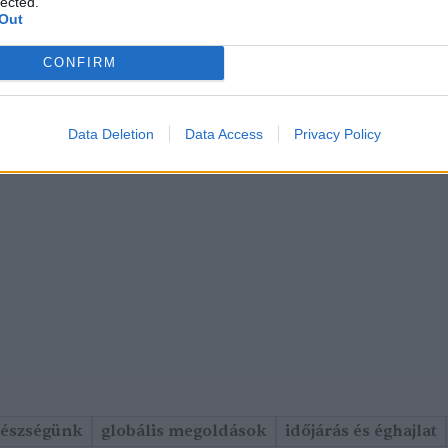
lected.
Out
CONFIRM
Data Deletion
Data Access
Privacy Policy
gészségünk
globális megoldások
időjárás és éghajlat