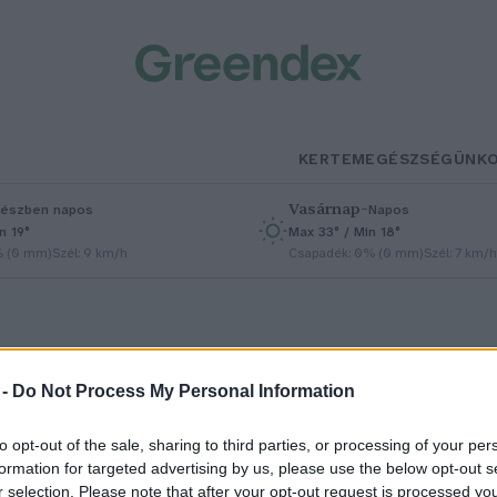
KERTEM
EGÉSZSÉGÜNK
Vasárnap
–
észben napos
Napos
n 19°
Max 33° / Min 18°
% (0 mm)
Szél: 9 km/h
Csapadék: 0% (0 mm)
Szél: 7 km/h
 -
Do Not Process My Personal Information
to opt-out of the sale, sharing to third parties, or processing of your per
 V4-ek kiállnak a klímavédelem
formation for targeted advertising by us, please use the below opt-out s
r selection. Please note that after your opt-out request is processed y