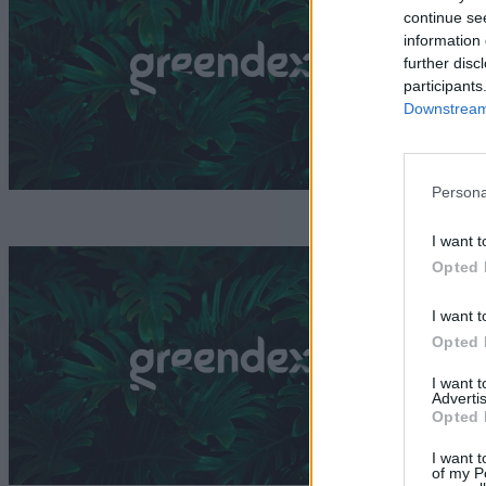
c
continue se
information 
m
further disc
participants
G
Downstream 
Persona
I want t
A
Opted 
f
I want t
Opted 
G
I want 
Advertis
Opted 
I want t
of my P