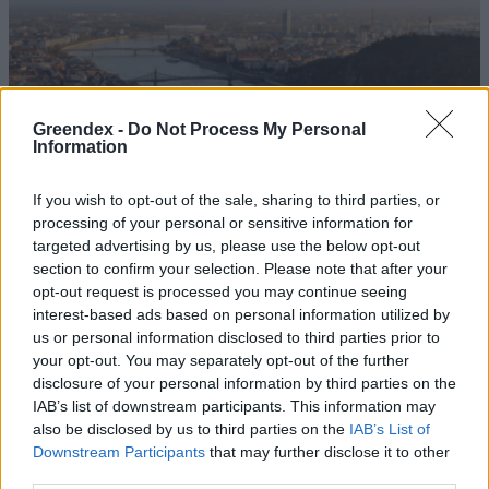
Greendex -
Do Not Process My Personal
Information
If you wish to opt-out of the sale, sharing to third parties, or
processing of your personal or sensitive information for
targeted advertising by us, please use the below opt-out
section to confirm your selection. Please note that after your
opt-out request is processed you may continue seeing
interest-based ads based on personal information utilized by
Történelmi mélypontra süllyedt a
us or personal information disclosed to third parties prior to
Duna Budapesten
your opt-out. You may separately opt-out of the further
disclosure of your personal information by third parties on the
Greendex Szemle
1 perc
IAB’s list of downstream participants. This information may
also be disclosed by us to third parties on the
IAB’s List of
Downstream Participants
that may further disclose it to other
Elképesztő az aszály: Szentendrén
third parties.
is új sziget született a Dunán