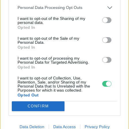
Greendex Szemle
1 perc
Personal Data Processing Opt Outs
I want to opt-out of the Sharing of my
personal data.
Opted In
Történelmi mélypont felé
közeledik a Tisza vízállása
I want to opt-out of the Sale of my
Personal Data.
Greendex Szemle
Opted In
I want to opt-out of processing my
Personal Data for Targeted Advertising.
Hóviharban is szomjazik a Duna:
Opted In
közeleg a rekord alacsony vízállás?
I want to opt-out of Collection, Use,
Greendex Szemle
Retention, Sale, and/or Sharing of my
Personal Data that Is Unrelated with the
Purposes for which it was collected.
Opted Out
CONFIRM
Rovatok
Data Deletion
Data Access
Privacy Policy