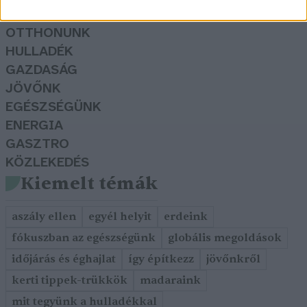
KERTEM
OTTHONUNK
HULLADÉK
GAZDASÁG
JÖVŐNK
EGÉSZSÉGÜNK
ENERGIA
GASZTRO
KÖZLEKEDÉS
Kiemelt témák
aszály ellen
egyél helyit
erdeink
fókuszban az egészségünk
globális megoldások
időjárás és éghajlat
így építkezz
jövőnkről
kerti tippek-trükkök
madaraink
mit tegyünk a hulladékkal