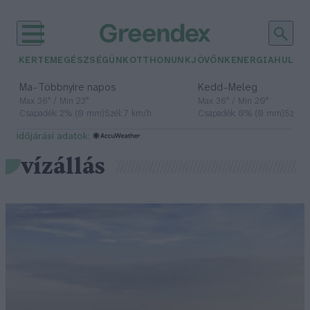
KERTEM
EGÉSZSÉGÜNK
OTTHONUNK
JÖVŐNK
ENERGIA
HULLA
–
–
Ma
Többnyire napos
Kedd
Meleg
Max 36° / Min 23°
Max 36° / Min 20°
Csapadék: 2% (0 mm)
Szél: 7 km/h
Csapadék: 0% (0 mm)
Szél: 
időjárási adatok:
vízállás