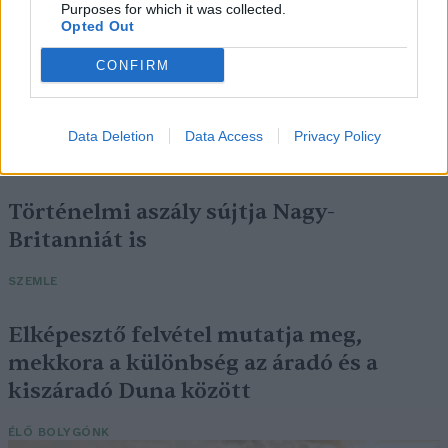
Purposes for which it was collected.
Opted Out
CONFIRM
Négy éven belül valósággá válhatnak az
elektromos repülőjáratok Európában
Data Deletion
Data Access
Privacy Policy
KÖZLEKEDÉS
Történelmi aszály sújtja Nagy-
Britanniát is
SZEMLE
Elképesztő felvétel mutatja meg,
mekkora a különbség az áradó és a
kiszáradó Duna között
ÉLŐ BOLYGÓNK