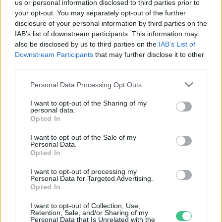
us or personal information disclosed to third parties prior to
your opt-out. You may separately opt-out of the further
Születésnapi programokkal várja a
disclosure of your personal information by third parties on the
hétvégén a közönséget a 160 éves
IAB’s list of downstream participants. This information may
Fővárosi Állatkert
also be disclosed by us to third parties on the
IAB’s List of
Downstream Participants
that may further disclose it to other
ÉLŐ BOLYGÓNK
third parties.
Personal Data Processing Opt Outs
Szedd magad őszibarack: itt vannak
a legjobb lelőhelyek!
I want to opt-out of the Sharing of my
personal data.
Opted In
SZEMLE
I want to opt-out of the Sale of my
Personal Data.
Opted In
I want to opt-out of processing my
Personal Data for Targeted Advertising.
Opted In
I want to opt-out of Collection, Use,
Retention, Sale, and/or Sharing of my
Personal Data that Is Unrelated with the