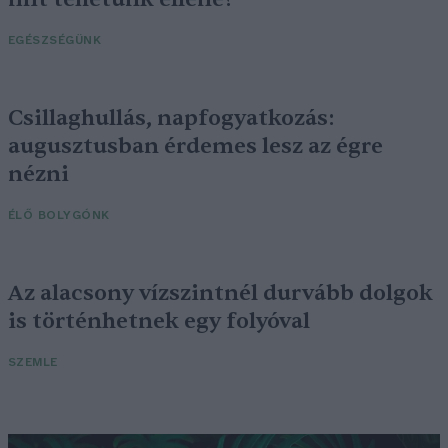
EGÉSZSÉGÜNK
Csillaghullás, napfogyatkozás:
augusztusban érdemes lesz az égre
nézni
ÉLŐ BOLYGÓNK
Az alacsony vízszintnél durvább dolgok
is történhetnek egy folyóval
SZEMLE