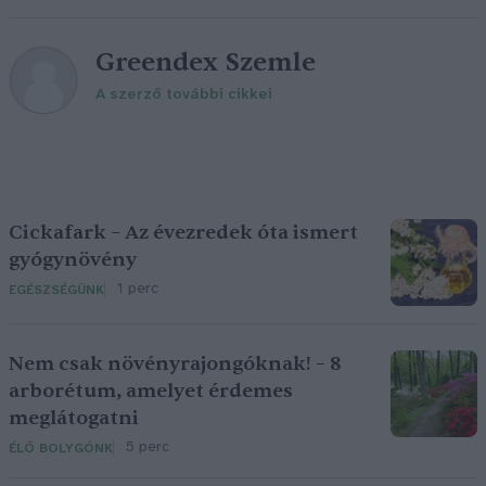
Greendex Szemle
A szerző további cikkei
Cickafark – Az évezredek óta ismert
gyógynövény
1 perc
EGÉSZSÉGÜNK
Nem csak növényrajongóknak! – 8
arborétum, amelyet érdemes
meglátogatni
5 perc
ÉLŐ BOLYGÓNK