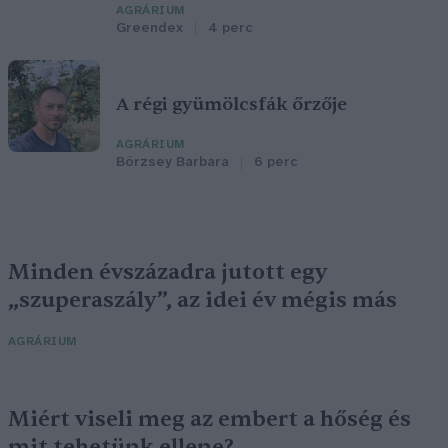
AGRÁRIUM
Greendex
4 perc
A régi gyümölcsfák őrzője
AGRÁRIUM
Börzsey Barbara
6 perc
Minden évszázadra jutott egy
„szuperaszály”, az idei év mégis más
AGRÁRIUM
Miért viseli meg az embert a hőség és
mit tehetünk ellene?