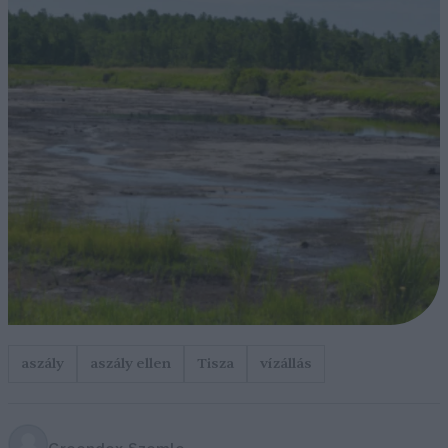
aszály
aszály ellen
Tisza
vízállás