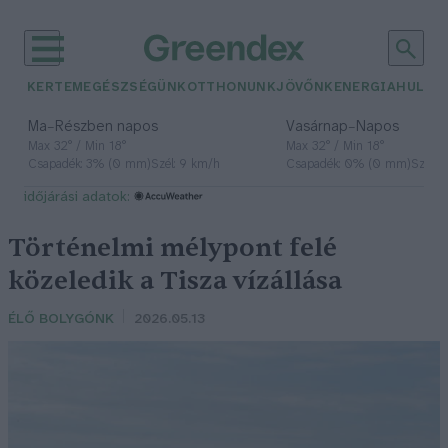
KERTEM
EGÉSZSÉGÜNK
OTTHONUNK
JÖVŐNK
ENERGIA
HULLA
–
–
Ma
Részben napos
Vasárnap
Napos
Max 32° / Min 18°
Max 32° / Min 18°
Csapadék: 3% (0 mm)
Szél: 9 km/h
Csapadék: 0% (0 mm)
Szél: 
időjárási adatok:
Történelmi mélypont felé
közeledik a Tisza vízállása
ÉLŐ BOLYGÓNK
2026.05.13