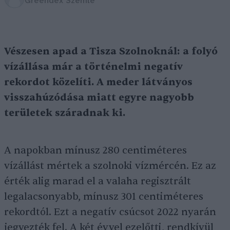
Greendex Szemle
Vészesen apad a Tisza Szolnoknál: a folyó
vízállása már a történelmi negatív
rekordot közelíti. A meder látványos
visszahúzódása miatt egyre nagyobb
területek száradnak ki.
A napokban mínusz 280 centiméteres
vízállást mértek a szolnoki vízmércén. Ez az
érték alig marad el a valaha regisztrált
legalacsonyabb, mínusz 301 centiméteres
rekordtól. Ezt a negatív csúcsot 2022 nyarán
jegyezték fel. A két évvel ezelőtti, rendkívül