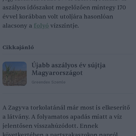
aszályos időszakot megelőzően mintegy 170
évvel korábban volt utoljára hasonlóan
alacsony a
folyó
vízszintje.
Cikkajánló
Újabb aszályos év sújtja
Magyarországot
Greendex Szemle
A Zagyva torkolatánál már most is elkeserítő
a látvány. A folyamatos apadás miatt a víz
jelentősen visszahúzódott. Ennek
következtében a partszakaszokon napról