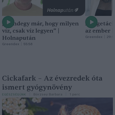
„Mindegy már, hogy milyen
A vegetáci
víz, csak víz legyen” |
az ember 
Holnapután
Greendex
29:5
Greendex
55:58
Cickafark – Az évezredek óta
ismert gyógynövény
Börzsey Barbara
1 perc
EGÉSZSÉGÜNK