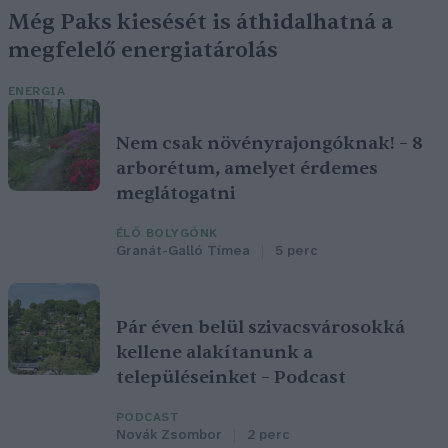
Még Paks kiesését is áthidalhatná a
megfelelő energiatárolás
ENERGIA
Nem csak növényrajongóknak! – 8
arborétum, amelyet érdemes
meglátogatni
ÉLŐ BOLYGÓNK
Granát-Galló Tímea
5 perc
Pár éven belül szivacsvárosokká
kellene alakítanunk a
településeinket – Podcast
PODCAST
Novák Zsombor
2 perc