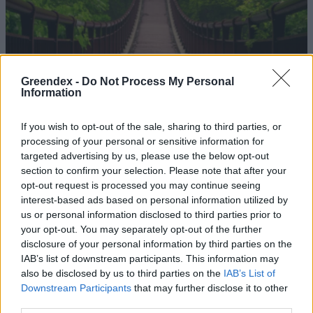
Greendex -
Do Not Process My Personal
Information
If you wish to opt-out of the sale, sharing to third parties, or
processing of your personal or sensitive information for
targeted advertising by us, please use the below opt-out
section to confirm your selection. Please note that after your
opt-out request is processed you may continue seeing
interest-based ads based on personal information utilized by
Híd az iskolák és a
us or personal information disclosed to third parties prior to
fenntarthatóság között
your opt-out. You may separately opt-out of the further
disclosure of your personal information by third parties on the
Greendex Szemle
IAB’s list of downstream participants. This information may
also be disclosed by us to third parties on the
IAB’s List of
Downstream Participants
that may further disclose it to other
Híd a diákok és a fenntarthatóság
third parties.
között