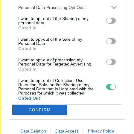
Novák Zsombor
Personal Data Processing Opt Outs
I want to opt-out of the Sharing of my
personal data.
Opted In
Több mint 11 000 diák csatlakozott
idén a Zöld Híd programhoz
I want to opt-out of the Sale of my
Personal Data.
Greendex Szemle
Opted In
I want to opt-out of processing my
Personal Data for Targeted Advertising.
Már lehet jelentkezni a Zöld Híd
Opted In
Önkéntes Szakértői Programba!
I want to opt-out of Collection, Use,
Greendex Szemle
Retention, Sale, and/or Sharing of my
Personal Data that Is Unrelated with the
Purposes for which it was collected.
Opted Out
CONFIRM
Rovatok
Data Deletion
Data Access
Privacy Policy