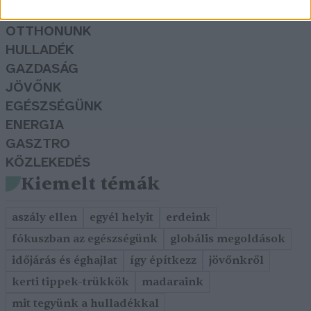
KERTEM
OTTHONUNK
HULLADÉK
GAZDASÁG
JÖVŐNK
EGÉSZSÉGÜNK
ENERGIA
GASZTRO
KÖZLEKEDÉS
Kiemelt témák
aszály ellen
egyél helyit
erdeink
fókuszban az egészségünk
globális megoldások
időjárás és éghajlat
így építkezz
jövőnkről
kerti tippek-trükkök
madaraink
mit tegyünk a hulladékkal