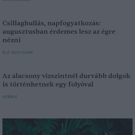
Csillaghullás, napfogyatkozás:
augusztusban érdemes lesz az égre
nézni
ÉLŐ BOLYGÓNK
Az alacsony vízszintnél durvább dolgok
is történhetnek egy folyóval
SZEMLE