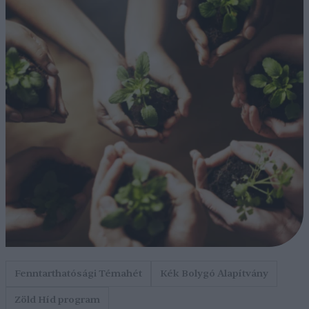
Fenntarthatósági Témahét
Kék Bolygó Alapítvány
Zöld Híd program