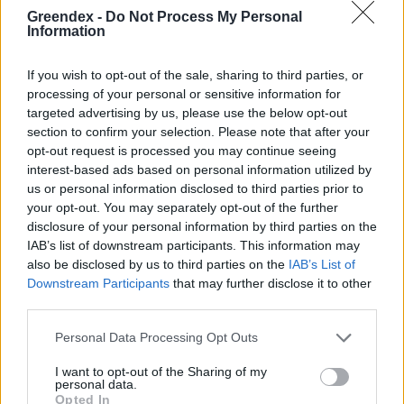
Greendex -
Do Not Process My Personal
Information
If you wish to opt-out of the sale, sharing to third parties, or
processing of your personal or sensitive information for
targeted advertising by us, please use the below opt-out
section to confirm your selection. Please note that after your
opt-out request is processed you may continue seeing
interest-based ads based on personal information utilized by
us or personal information disclosed to third parties prior to
your opt-out. You may separately opt-out of the further
disclosure of your personal information by third parties on the
IAB’s list of downstream participants. This information may
also be disclosed by us to third parties on the
IAB’s List of
Downstream Participants
that may further disclose it to other
third parties.
Ezt a növényt már az őskorban is ismerték, a népi gyógyászatban
pedig ma is számos betegség ellen használják.
Personal Data Processing Opt Outs
I want to opt-out of the Sharing of my
personal data.
Születésnapi programokkal várja a
Opted In