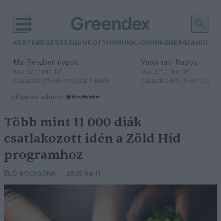
KERTEM
EGÉSZSÉGÜNK
OTTHONUNK
JÖVŐNK
ENERGIA
HULLA
–
–
Ma
Részben napos
Vasárnap
Napos
Max 32° / Min 19°
Max 33° / Min 18°
Csapadék: 5% (0 mm)
Szél: 9 km/h
Csapadék: 0% (0 mm)
Szél: 
időjárási adatok:
Több mint 11 000 diák
csatlakozott idén a Zöld Híd
programhoz
ÉLŐ BOLYGÓNK
2025.04.11