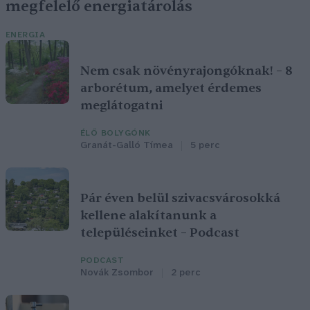
megfelelő energiatárolás
ENERGIA
Nem csak növényrajongóknak! – 8
arborétum, amelyet érdemes
meglátogatni
ÉLŐ BOLYGÓNK
Granát-Galló Tímea
5 perc
Pár éven belül szivacsvárosokká
kellene alakítanunk a
településeinket – Podcast
PODCAST
Novák Zsombor
2 perc