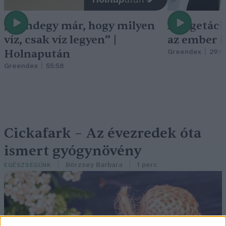
„Mindegy már, hogy milyen
A vegetáci
víz, csak víz legyen” |
az ember 
Holnapután
Greendex
29:5
Greendex
55:58
Cickafark – Az évezredek óta
ismert gyógynövény
Börzsey Barbara
1 perc
EGÉSZSÉGÜNK