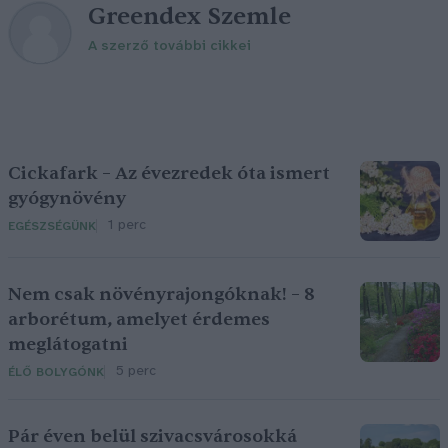
Greendex Szemle
A szerző további cikkei
Cickafark – Az évezredek óta ismert
gyógynövény
1 perc
EGÉSZSÉGÜNK
Nem csak növényrajongóknak! – 8
arborétum, amelyet érdemes
meglátogatni
5 perc
ÉLŐ BOLYGÓNK
Pár éven belül szivacsvárosokká