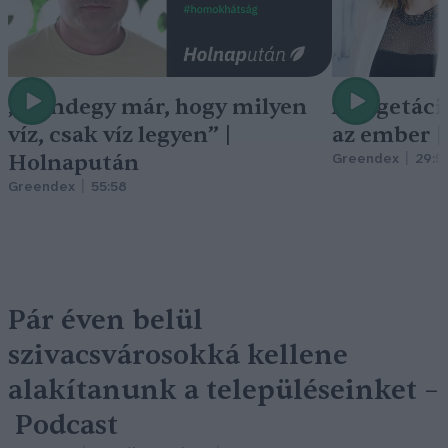
„Mindegy már, hogy milyen
A vegetáci
víz, csak víz legyen” |
az ember 
Holnapután
Greendex
29:5
Greendex
55:58
Pár éven belül
szivacsvárosokká kellene
alakítanunk a településeinket –
Podcast