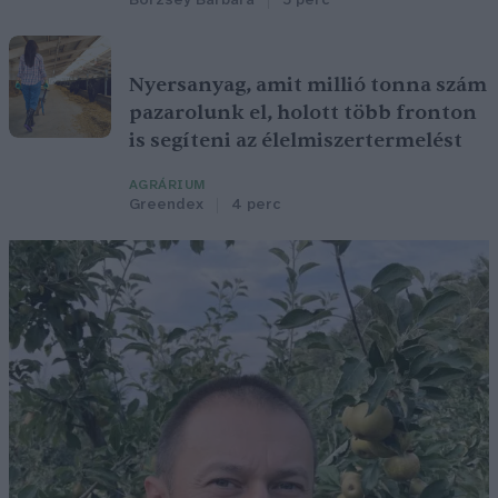
Börzsey Barbara
5 perc
Nyersanyag, amit millió tonna szám
pazarolunk el, holott több fronton
is segíteni az élelmiszertermelést
AGRÁRIUM
Greendex
4 perc