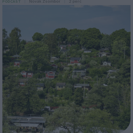
Novák Zsombor
2 perc
PODCAST