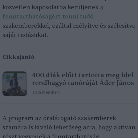
közvetlen kapcsolatba kerüljenek
a
fenntarthatóságért tenni tudó
szakemberekkel, ezáltal mélyítve és szélesítve
saját tudásukat.
Cikkajánló
400 diák előtt tartotta meg idei
rendhagyó tanóráját Áder János
Tóth Menyhért
A program az óralátogató szakemberek
számára is kiváló lehetőség arra, hogy aktívan
részt vegyenek a fenntarthatóság