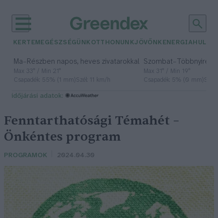
KERTEM
EGÉSZSÉGÜNK
OTTHONUNK
JÖVŐNK
ENERGIA
HULLA
–
–
Ma
Részben napos, heves zivatarokkal
Szombat
Többnyire n
Max 33° / Min 21°
Max 31° / Min 19°
Csapadék: 55% (1 mm)
Szél: 11 km/h
Csapadék: 5% (0 mm)
Szél:
időjárási adatok:
Fenntarthatósági Témahét –
Önkéntes program
PROGRAMOK
2024.04.30