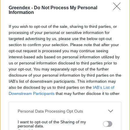
Greendex -
Do Not Process My Personal
Information
Greendex Szemle
If you wish to opt-out of the sale, sharing to third parties, or
processing of your personal or sensitive information for
A szerző további cikkei
targeted advertising by us, please use the below opt-out
section to confirm your selection. Please note that after your
opt-out request is processed you may continue seeing
interest-based ads based on personal information utilized by
us or personal information disclosed to third parties prior to
your opt-out. You may separately opt-out of the further
Pár éven belül szivacsvárosokká
disclosure of your personal information by third parties on the
kellene alakítanunk a
IAB’s list of downstream participants. This information may
településeinket – Podcast
also be disclosed by us to third parties on the
IAB’s List of
Downstream Participants
that may further disclose it to other
2 perc
PODCAST
third parties.
Personal Data Processing Opt Outs
Negatív vízállások, vízkorlátozások:
miképp takarékoskodhatsz a vízzel?
I want to opt-out of the Sharing of my
personal data.
5 perc
ÉLŐ BOLYGÓNK