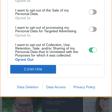
Opted In
I want to opt-out of the Sale of my
Personal Data.
Hogyan védekezzünk a hangyák ellen
Opted In
természetes módon?
I want to opt-out of processing my
5 perc
OTTHONUNK
Personal Data for Targeted Advertising.
Opted In
I want to opt-out of Collection, Use,
Retention, Sale, and/or Sharing of my
Personal Data that Is Unrelated with the
Purposes for which it was collected.
Opted Out
CONFIRM
Holnapután
Data Deletion
Data Access
Privacy Policy