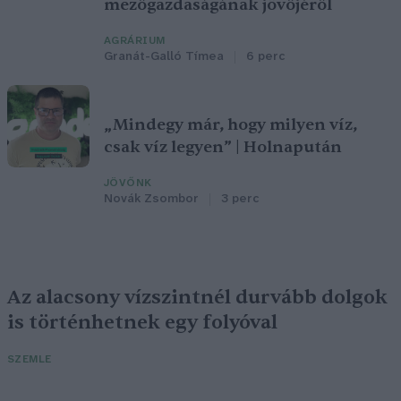
mezőgazdaságának jövőjéről
AGRÁRIUM
Granát-Galló Tímea
6 perc
„Mindegy már, hogy milyen víz,
csak víz legyen” | Holnapután
JÖVŐNK
Novák Zsombor
3 perc
Az alacsony vízszintnél durvább dolgok
is történhetnek egy folyóval
SZEMLE