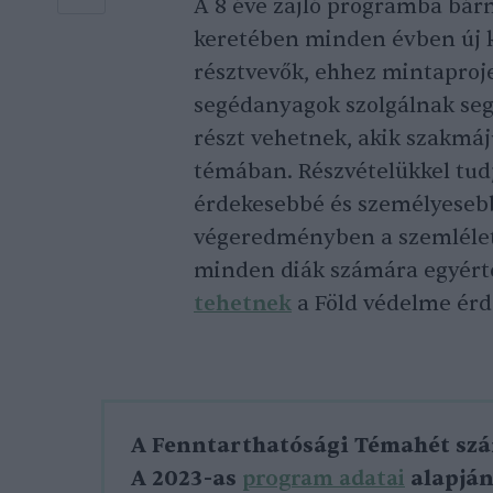
A 8 éve zajló programba bár
keretében minden évben új k
résztvevők, ehhez mintaproje
segédanyagok szolgálnak seg
részt vehetnek, akik szakmáj
témában. Részvételükkel tud
érdekesebbé és személyesebb
végeredményben a szemléletf
minden diák számára egyértel
tehetnek
a Föld védelme ér
A Fenntarthatósági Témahét sz
A 2023-as
program adatai
alapján 