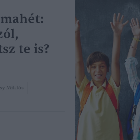
émahét:
zól,
sz te is?
sy Miklós