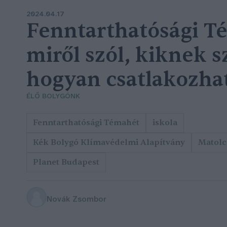
2024.04.17
Fenntarthatósági T
miről szól, kiknek s
hogyan csatlakozhat
ÉLŐ BOLYGÓNK
Fenntarthatósági Témahét
iskola
Kék Bolygó Klímavédelmi Alapítvány
Matolc
Planet Budapest
Novák Zsombor