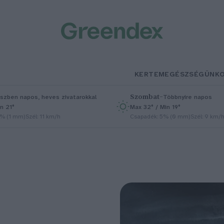
KERTEM
EGÉSZSÉGÜNK
Szombat
–
szben napos, heves zivatarokkal
Többnyire napos
n 21°
Max 32° / Min 19°
5% (1 mm)
Szél: 11 km/h
Csapadék: 5% (0 mm)
Szél: 9 km/