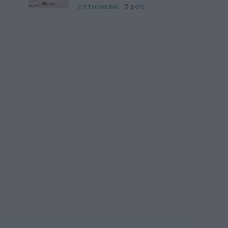
5 perc
OTTHONUNK