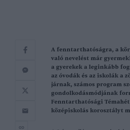
A fenntarthatóságra, a kö
való nevelést már gyermekk
a gyerekek a leginkább fog
az óvodák és az iskolák a 
járnak, számos program szo
gondolkodásmódjának form
Fenntarthatósági Témahét,
középiskolás korosztályt m