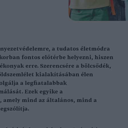
rnyezetvédelemre, a tudatos életmódra
orban fontos előtérbe helyezni, hiszen
ékonyak erre. Szerencsére a bölcsődék,
zöldszemlélet kialakításában élen
lgálja a legfiatalabbak
álását. Ezek egyike a
 amely mind az általános, mind a
egszólítja.