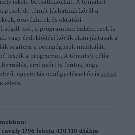
mely iskola becsatlakozhat. A témahét
apcsolódó témát járhatnak körül a
ktek, óravázlatok és oktatási
ítségül. Sőt, a programban önkéntesek is
uk vagy érdeklődési körük okán jártasak a
ják segíteni a pedagógusok munkáját,
é teszik a programot. A témahét célja
ormálás, ami azért is fontos, hogy
mű legyen: kis odafigyeléssel ők is
sokat
dekében.
ámokban:
tavaly 1796 iskola 420 110 diákja