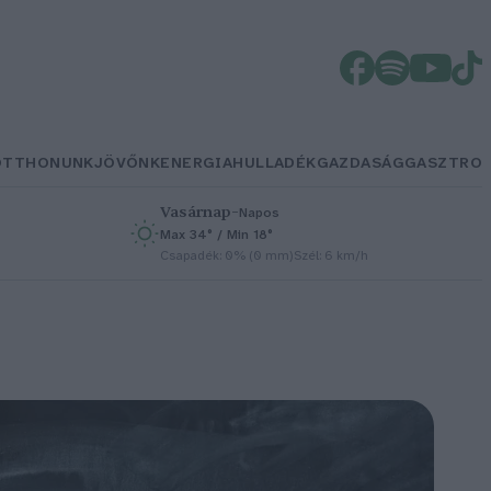
OTTHONUNK
JÖVŐNK
ENERGIA
HULLADÉK
GAZDASÁG
GASZTRO
Vasárnap
–
Napos
Max 34° / Min 18°
h
Csapadék: 0% (0 mm)
Szél: 6 km/h