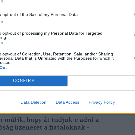
In
o opt-out of the Sale of my Personal Data.
In
 fenntarthatósági, környezetvédelmi
to opt-out of processing my Personal Data for Targeted
ing.
meznek. Mindegyik témakörhöz tartozik
In
avázlatot, a foglalkozások interaktívvá
o opt-out of Collection, Use, Retention, Sale, and/or Sharing
ánlásokat is tartalmaz. Utóbbiak arra is
ersonal Data that Is Unrelated with the Purposes for which it
lected.
zabadidejükben elmerülhessenek az adott
Out
zött a
ZöldForGO
vagy az Öko Napló).
CONFIRM
Data Deletion
Data Access
Privacy Policy
 múlik, hogy át tudjuk-e adni a
ság üzenetét a fiataloknak –