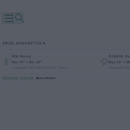
2026. AUGUSZTUS 6.
Ma
–
Péntek
–
Meleg
Ré
Max 39° / Min 25°
Max 34° / Mi
Csapadék: 25% (0 mm)
Szél: 7 km/h
Csapadék: 5
időjárási adatok: