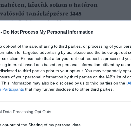
émahéten, köztük sokan a határon
valósuló tanárképzésre 1445
sen 256 önkéntes óralátogató
 fenntarthatósági foglalkozásait.
 -
Do Not Process My Personal Information
to opt-out of the sale, sharing to third parties, or processing of your per
formation for targeted advertising by us, please use the below opt-out s
r selection. Please note that after your opt-out request is processed y
hatósági Témahét témái
eing interest-based ads based on personal information utilized by us or
disclosed to third parties prior to your opt-out. You may separately opt-
losure of your personal information by third parties on the IAB’s list of
n is konkrét tematika mentén zajlik a
. This information may also be disclosed by us to third parties on the
IA
t témák az alábbiak:
Participants
that may further disclose it to other third parties.
l Data Processing Opt Outs
o opt-out of the Sharing of my personal data.