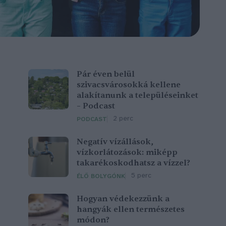
Pár éven belül
szivacsvárosokká kellene
alakítanunk a településeinket
– Podcast
2 perc
PODCAST
Negatív vízállások,
vízkorlátozások: miképp
takarékoskodhatsz a vízzel?
5 perc
ÉLŐ BOLYGÓNK
Hogyan védekezzünk a
hangyák ellen természetes
módon?