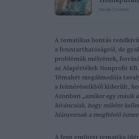
Holnapután
Novák Zsombor
A tematikus bontás rendkívül
a fenntarthatóságról, de gya
problémák mélyének, forrás
az Alapértékek Nonprofit Kft
Témahét megálmodója tava
a felméréseikből kiderült, ho
Azonban
„amikor egy másik d
kíváncsiak, hogy miként kelle
hiányoznak a megfelelő ismer
A fent említett tematika idé