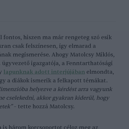
 fontos, hiszen ma már rengeteg szó esik
kran csak felszínesen, így elmarad a
ának megismerése. Ahogy Matolcsy Miklós,
. ügyvezető igazgatója, a Fenntarthatósági
ly
lapunknak adott interjújában
elmondta,
gy a diákok ismerik a felkapott témákat.
imenzióba helyezve a kérdést arra vagyunk
ne cselekedni, akkor gyakran kiderül, hogy
etek”
– tette hozzá Matolcsy.
n is három korcsoportot céloz meg az