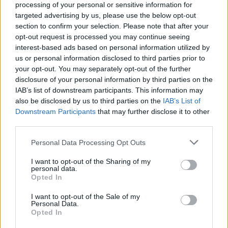
processing of your personal or sensitive information for
környezeti nevelés fontosságáról
targeted advertising by us, please use the below opt-out
Greendex Szemle
section to confirm your selection. Please note that after your
opt-out request is processed you may continue seeing
interest-based ads based on personal information utilized by
A fejekben dől el a jövő! –
us or personal information disclosed to third parties prior to
Programajánló
your opt-out. You may separately opt-out of the further
disclosure of your personal information by third parties on the
Greendex Szemle
IAB’s list of downstream participants. This information may
also be disclosed by us to third parties on the
IAB’s List of
Downstream Participants
that may further disclose it to other
Cselekvésre van szükség! – Interjú
third parties.
Lonkay Márta
Personal Data Processing Opt Outs
I want to opt-out of the Sharing of my
personal data.
Opted In
I want to opt-out of the Sale of my
Fenntarthatósági Témahét: miről
Personal Data.
Opted In
szól, kiknek szól, hogyan
csatlakozhatsz te is?