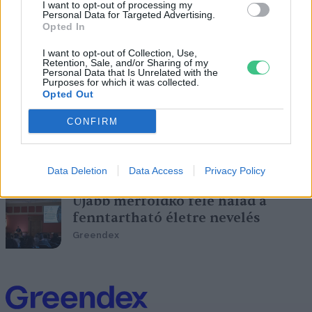
I want to opt-out of processing my
Personal Data for Targeted Advertising.
Novák Zsombor
Opted In
I want to opt-out of Collection, Use,
Retention, Sale, and/or Sharing of my
Personal Data that Is Unrelated with the
Az egyenlőtlenségek
Purposes for which it was collected.
Opted Out
csökkentéséről szólt idén a Világ
Legnagyobb Tanórája
CONFIRM
Novák Zsombor
Data Deletion
Data Access
Privacy Policy
Újabb mérföldkő felé halad a
fenntartható életre nevelés
Greendex