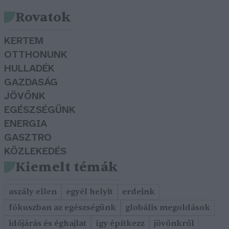
Rovatok
KERTEM
OTTHONUNK
HULLADÉK
GAZDASÁG
JÖVŐNK
EGÉSZSÉGÜNK
ENERGIA
GASZTRO
KÖZLEKEDÉS
Kiemelt témák
aszály ellen
egyél helyit
erdeink
fókuszban az egészségünk
globális megoldások
időjárás és éghajlat
így építkezz
jövőnkről