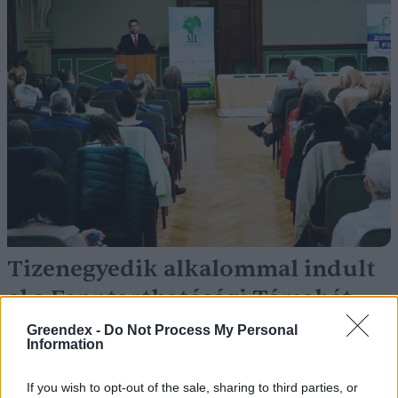
Tizenegyedik alkalommal indult
el a Fenntarthatósági Témahét
Novák Zsombor
Greendex -
Do Not Process My Personal
Information
A fejekben dől el a jövő! –
If you wish to opt-out of the sale, sharing to third parties, or
Kerekasztal-beszélgetés a