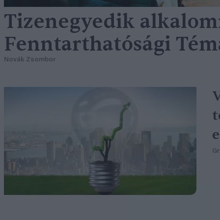
Tizenegyedik alkalomm
Fenntarthatósági Tém
Novák Zsombor
V
t
e
G