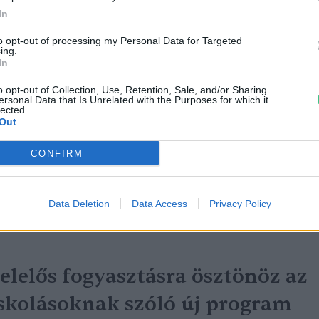
In
to opt-out of processing my Personal Data for Targeted
ing.
In
óakadály helyett hőakadály
o opt-out of Collection, Use, Retention, Sale, and/or Sharing
ersonal Data that Is Unrelated with the Purposes for which it
iatt rendelnek el tanítási
lected.
Out
zünetet az USA-ban
CONFIRM
reendex szemle
Data Deletion
Data Access
Privacy Policy
elelős fogyasztásra ösztönöz az
skolásoknak szóló új program