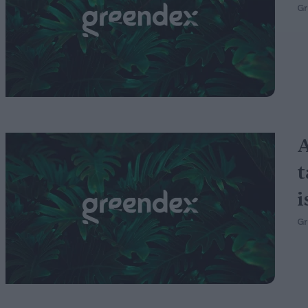
G
A
t
i
G