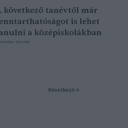
 következő tanévtől már
enntarthatóságot is lehet
anulni a középiskolákban
reendex Szemle
Következő
→