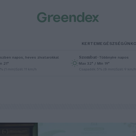
KERTEM
EGÉSZSÉGÜNK
Szombat
–
szben napos, heves zivatarokkal
Többnyire napos
n 21°
Max 32° / Min 19°
5% (1 mm)
Szél: 11 km/h
Csapadék: 5% (0 mm)
Szél: 9 km/