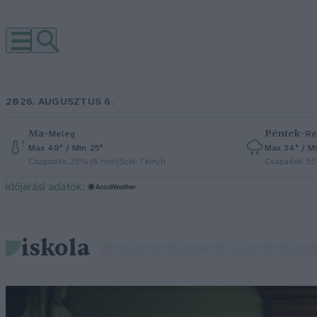
2026. AUGUSZTUS 6.
Ma
–
Péntek
–
Meleg
Ré
Max 40° / Min 25°
Max 34° / Mi
Csapadék: 25% (0 mm)
Szél: 7 km/h
Csapadék: 5
időjárási adatok:
iskola