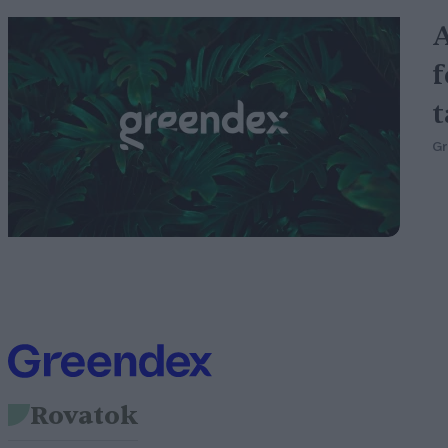
A
f
t
G
Rovatok