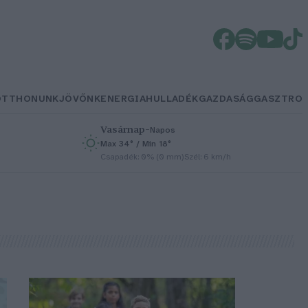
OTTHONUNK
JÖVŐNK
ENERGIA
HULLADÉK
GAZDASÁG
GASZTRO
Vasárnap
–
Napos
Max 34° / Min 18°
h
Csapadék: 0% (0 mm)
Szél: 6 km/h