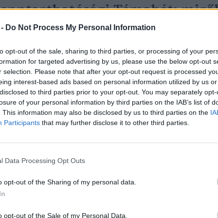
enntarthatósági Témahét: mirő
zól, kiknek szól, hogyan
 -
Do Not Process My Personal Information
satlakozhatsz te is?
to opt-out of the sale, sharing to third parties, or processing of your per
formation for targeted advertising by us, please use the below opt-out s
ovák Zsombor
r selection. Please note that after your opt-out request is processed y
eing interest-based ads based on personal information utilized by us or
disclosed to third parties prior to your opt-out. You may separately opt-
losure of your personal information by third parties on the IAB’s list of
. This information may also be disclosed by us to third parties on the
IA
Participants
that may further disclose it to other third parties.
kotanterem egy lakótelepi
skolában
l Data Processing Opt Outs
jas Gyula Bence
o opt-out of the Sharing of my personal data.
In
o opt-out of the Sale of my Personal Data.