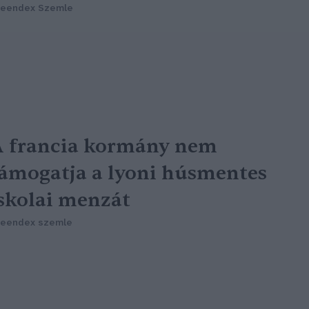
reendex Szemle
 francia kormány nem
ámogatja a lyoni húsmentes
skolai menzát
reendex szemle