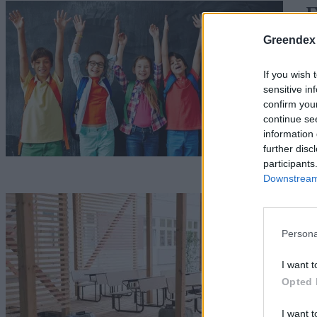
F
s
Greendex
c
If you wish 
sensitive in
N
confirm you
continue se
information 
further disc
participants
Downstream 
Ö
i
Persona
Ha
I want t
Opted 
I want t