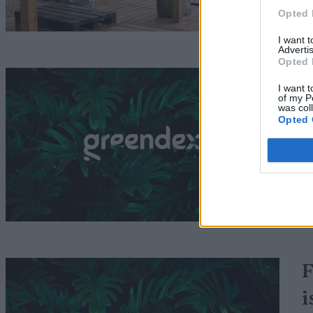
Opted 
I want 
Advertis
Opted 
H
I want t
of my P
m
was col
Opted 
s
G
F
i