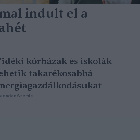
al indult el a
ahét
idéki kórházak és iskolák
ehetik takarékosabbá
nergiagazdálkodásukat
reendex Szemle