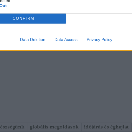
lected.
Out
CONFIRM
Data Deletion
Data Access
Privacy Policy
gészségünk
globális megoldások
időjárás és éghajlat