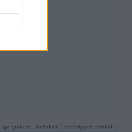
így építkezz
jövőnkről
kerti tippek-trükkök