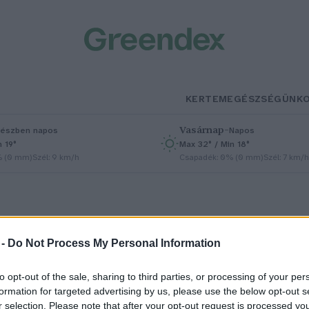
KERTEM
EGÉSZSÉGÜNK
Vasárnap
–
észben napos
Napos
n 19°
Max 32° / Min 18°
% (0 mm)
Szél: 9 km/h
Csapadék: 0% (0 mm)
Szél: 7 km/h
 -
Do Not Process My Personal Information
to opt-out of the sale, sharing to third parties, or processing of your per
 klímaváltozás arra is hatással
formation for targeted advertising by us, please use the below opt-out s
r selection. Please note that after your opt-out request is processed y