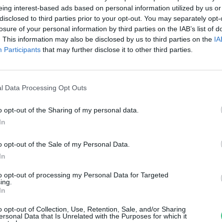
esz, hogy mit fogunk dolgozni
eing interest-based ads based on personal information utilized by us or
disclosed to third parties prior to your opt-out. You may separately opt-
reendex szemle
losure of your personal information by third parties on the IAB’s list of
. This information may also be disclosed by us to third parties on the
IA
Participants
that may further disclose it to other third parties.
l Data Processing Opt Outs
o opt-out of the Sharing of my personal data.
őállásban: környezetvédelem
In
rzsey Barbara
o opt-out of the Sale of my Personal Data.
In
to opt-out of processing my Personal Data for Targeted
ing.
In
o opt-out of Collection, Use, Retention, Sale, and/or Sharing
ersonal Data that Is Unrelated with the Purposes for which it