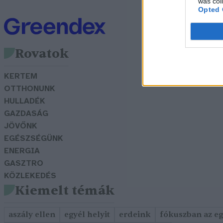
was col
Opted 
Rovatok
KERTEM
OTTHONUNK
HULLADÉK
GAZDASÁG
JÖVŐNK
EGÉSZSÉGÜNK
ENERGIA
GASZTRO
KÖZLEKEDÉS
Kiemelt témák
aszály ellen
egyél helyit
erdeink
fókuszban az e