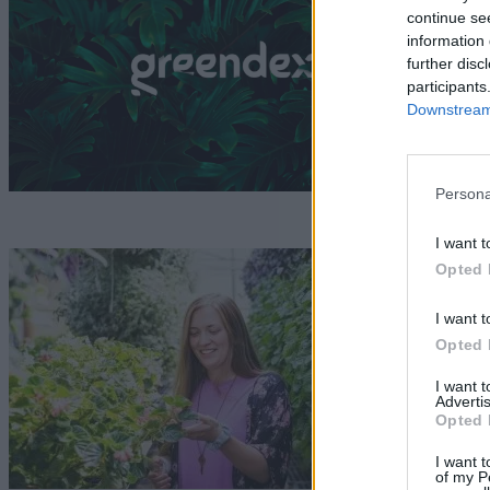
l
continue se
information 
G
further disc
participants
Downstream 
Persona
I want t
F
Opted 
Bö
I want t
Opted 
I want 
Advertis
Opted 
I want t
of my P