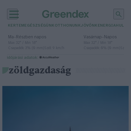
KERTEM
EGÉSZSÉGÜNK
OTTHONUNK
JÖVŐNK
ENERGIA
HULLA
–
–
Ma
Részben napos
Vasárnap
Napos
Max 32° / Min 18°
Max 32° / Min 18°
Csapadék: 3% (0 mm)
Szél: 9 km/h
Csapadék: 0% (0 mm)
Szél: 
időjárási adatok:
zöldgazdaság