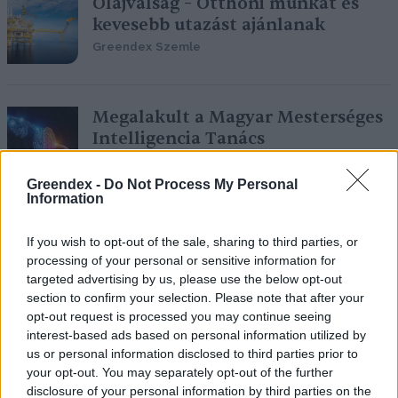
Olajválság – Otthoni munkát és
kevesebb utazást ajánlanak
Greendex Szemle
Megalakult a Magyar Mesterséges
Intelligencia Tanács
Greendex Szemle
Greendex -
Do Not Process My Personal
Information
Újabb energiatárolási áttörés
If you wish to opt-out of the sale, sharing to third parties, or
küszöbén állunk?
processing of your personal or sensitive information for
Greendex Szemle
targeted advertising by us, please use the below opt-out
section to confirm your selection. Please note that after your
opt-out request is processed you may continue seeing
interest-based ads based on personal information utilized by
us or personal information disclosed to third parties prior to
Száguld vagy lerobban?
your opt-out. You may separately opt-out of the further
disclosure of your personal information by third parties on the
Greendex Szemle