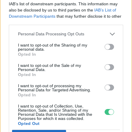
IAB’s list of downstream participants. This information may
also be disclosed by us to third parties on the
IAB’s List of
Downstream Participants
that may further disclose it to other
third parties.
Personal Data Processing Opt Outs
Hiánypótló tanulmánykötet jelent
meg a zöldiparról
I want to opt-out of the Sharing of my
personal data.
Tóth Menyhért
Opted In
I want to opt-out of the Sale of my
Personal Data.
Opted In
A geotermia a hazai zöldgazdaság
I want to opt-out of processing my
egyik húzóágazata lehet
Personal Data for Targeted Advertising.
Opted In
Greendex Szemle
I want to opt-out of Collection, Use,
Retention, Sale, and/or Sharing of my
Personal Data that Is Unrelated with the
Purposes for which it was collected.
Opted Out
I. Ökopiknik és Zöldgazdasági