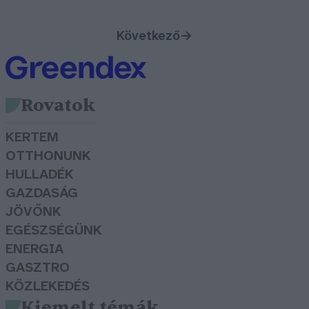
Következő
→
Rovatok
KERTEM
OTTHONUNK
HULLADÉK
GAZDASÁG
JÖVŐNK
EGÉSZSÉGÜNK
ENERGIA
GASZTRO
KÖZLEKEDÉS
Kiemelt témák