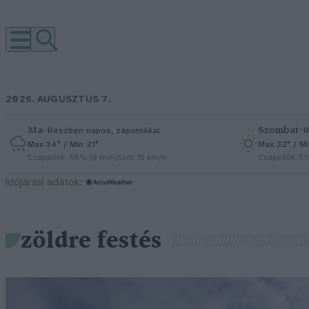
2026. AUGUSZTUS 7.
Ma
–
Szombat
–
Részben napos, záporokkal
R
Max 34° / Min 21°
Max 32° / Mi
Csapadék: 40% (0 mm)
Szél: 15 km/h
Csapadék: 5
időjárási adatok:
zöldre festés