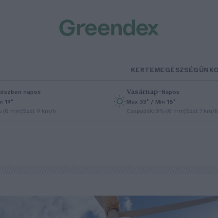
KERTEM
EGÉSZSÉGÜNK
Vasárnap
–
észben napos
Napos
n 19°
Max 33° / Min 18°
% (0 mm)
Szél: 9 km/h
Csapadék: 0% (0 mm)
Szél: 7 km/h