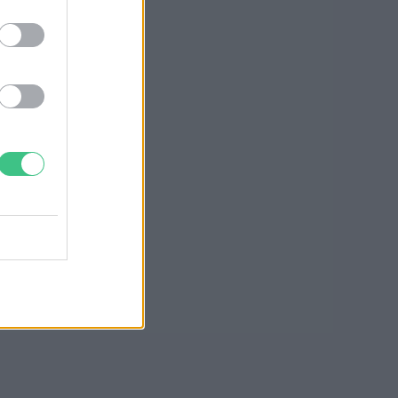
olajcég
Greendex Szemle