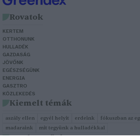
Rovatok
KERTEM
OTTHONUNK
HULLADÉK
GAZDASÁG
JÖVŐNK
EGÉSZSÉGÜNK
ENERGIA
GASZTRO
KÖZLEKEDÉS
Kiemelt témák
aszály ellen
egyél helyit
erdeink
fókuszban az e
madaraink
mit tegyünk a hulladékkal
Szerkesztőség