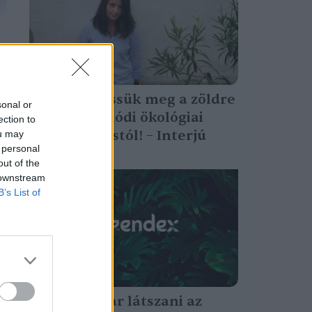
Különböztessük meg a zöldre
sonal or
festést a valódi ökológiai
ection to
gondolkodástól! – Interjú
ou may
 personal
Novák Zsombor
out of the
 downstream
B’s List of
Zöldnek akar látszani az