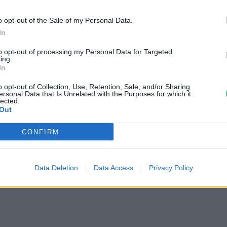
ztésnek tűnik a
o opt-out of the Sale of my Personal Data.
In
zöldfordulata
to opt-out of processing my Personal Data for Targeted
ing.
In
o opt-out of Collection, Use, Retention, Sale, and/or Sharing
ehet, hogy csak zöldnek akar
ersonal Data that Is Unrelated with the Purposes for which it
lected.
Out
átszani néhány termék
CONFIRM
reendex Szemle
Data Deletion
Data Access
Privacy Policy