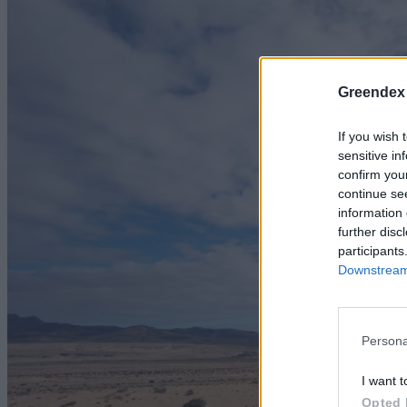
Greendex
If you wish 
sensitive in
confirm you
continue se
information 
further disc
participants
Downstream 
Persona
I want t
Opted 