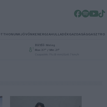
OTTHONUNK
JÖVŐNK
ENERGIA
HULLADÉK
GAZDASÁG
GASZTRO
Hétfő
–
Meleg
Max 37° / Min 21°
Csapadék: 1% (0 mm)
Szél: 7 km/h