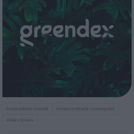
fenntartható termék
környezetbarát csomagolás
zöldre festés