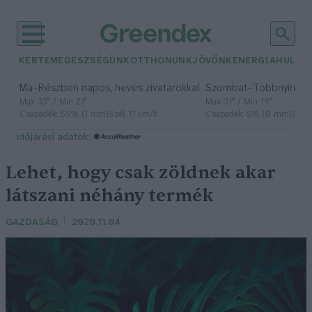
KERTEM
EGÉSZSÉGÜNK
OTTHONUNK
JÖVŐNK
ENERGIA
HULLA
–
–
Ma
Részben napos, heves zivatarokkal
Szombat
Többnyire n
Max 33° / Min 21°
Max 31° / Min 19°
Csapadék: 55% (1 mm)
Szél: 11 km/h
Csapadék: 5% (0 mm)
Szél:
időjárási adatok:
Lehet, hogy csak zöldnek akar
látszani néhány termék
GAZDASÁG
2020.11.04