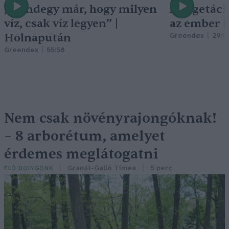
„Mindegy már, hogy milyen
A vegetáci
víz, csak víz legyen” |
az ember 
Holnapután
Greendex
29:5
Greendex
55:58
Nem csak növényrajongóknak!
– 8 arborétum, amelyet
érdemes meglátogatni
Granát-Galló Tímea
5 perc
ÉLŐ BOLYGÓNK