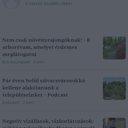
A szerző további cikkei
Nem csak növényrajongóknak! – 8
arborétum, amelyet érdemes
meglátogatni
5 perc
ÉLŐ BOLYGÓNK
Pár éven belül szivacsvárosokká
kellene alakítanunk a
településeinket – Podcast
2 perc
PODCAST
Negatív vízállások, vízkorlátozások: