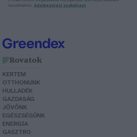
E-mail-címem megadásával hozzájárulok személyes adataim
kezeléséhez.
Adatkezelési szabályzat
Rovatok
KERTEM
OTTHONUNK
HULLADÉK
GAZDASÁG
JÖVŐNK
EGÉSZSÉGÜNK
ENERGIA
GASZTRO