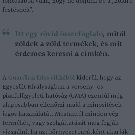
fontosabbá válik, hogy ne dőljünk be a „zöldre
festésnek”.
Itt egy rövid összefoglaló
, mitől
zöldek a zöld termékek, és mit
érdemes keresni a címkén.
A
Guardian friss cikkéből
kiderül, hogy az
Egyesült Királyságban a verseny- és
piacfelügyeleti hatóság (CMA) ezentúl még
alaposabban ellenőrzi majd a minősítések
jogos használatát. Mostantól minden cég
termékét, vagy szolgáltatását meg fogják
vizsgálni, ha azt környezetbarátként akarják