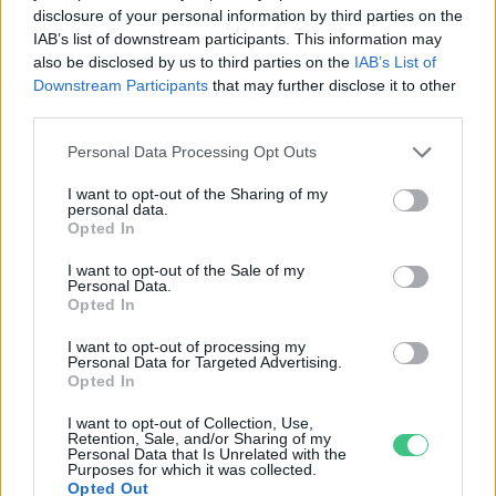
disclosure of your personal information by third parties on the
válhatnak az elektromos
IAB’s list of downstream participants. This information may
repülőjáratok Európában
also be disclosed by us to third parties on the
IAB’s List of
Downstream Participants
that may further disclose it to other
KÖZLEKEDÉS
third parties.
Történelmi aszály sújtja Nagy-
Personal Data Processing Opt Outs
Britanniát is
I want to opt-out of the Sharing of my
personal data.
SZEMLE
Opted In
I want to opt-out of the Sale of my
Personal Data.
Opted In
I want to opt-out of processing my
Personal Data for Targeted Advertising.
Opted In
I want to opt-out of Collection, Use,
Retention, Sale, and/or Sharing of my
Personal Data that Is Unrelated with the
Purposes for which it was collected.
Opted Out