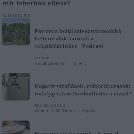
mit tehetünk ellene?
EGÉSZSÉGÜNK
Pár éven belül szivacsvárosokká
kellene alakítanunk a
településeinket – Podcast
PODCAST
Novák Zsombor
2 perc
Negatív vízállások, vízkorlátozások:
miképp takarékoskodhatsz a vízzel?
ÉLŐ BOLYGÓNK
Granát-Galló Tímea
5 perc
Hogyan védekezzünk a hangyák