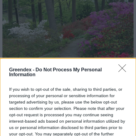
Greendex -
Do Not Process My Personal
Information
If you wish to opt-out of the sale, sharing to third parties, or
processing of your personal or sensitive information for
targeted advertising by us, please use the below opt-out
Magyarország tele van gyönyörű növényekkel, így arborétumokkal
section to confirm your selection. Please note that after your
is. A jó idő beköszöntével érdemes minél többet felkeresni.
opt-out request is processed you may continue seeing
interest-based ads based on personal information utilized by
us or personal information disclosed to third parties prior to
Négy éven belül valósággá
your opt-out. You may separately opt-out of the further