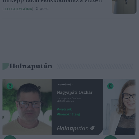
miképp takarékoskodhatsz a vízzel?
5 perc
ÉLŐ BOLYGÓNK
Holnapután