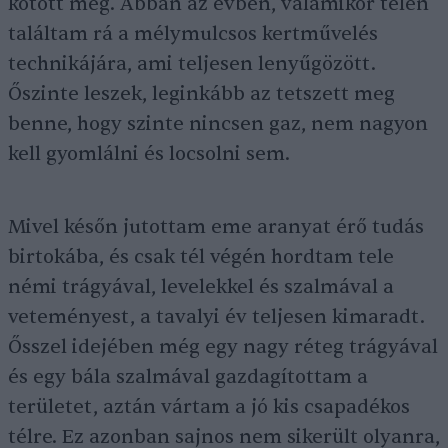
kötött meg. Abban az évben, valamikor télen
találtam rá a mélymulcsos kertművelés
technikájára, ami teljesen lenyűgözött.
Őszinte leszek, leginkább az tetszett meg
benne, hogy szinte nincsen gaz, nem nagyon
kell gyomlálni és locsolni sem.
Mivel későn jutottam eme aranyat érő tudás
birtokába, és csak tél végén hordtam tele
némi trágyával, levelekkel és szalmával a
veteményest, a tavalyi év teljesen kimaradt.
Ősszel idejében még egy nagy réteg trágyával
és egy bála szalmával gazdagítottam a
területet, aztán vártam a jó kis csapadékos
télre. Ez azonban sajnos nem sikerült olyanra,