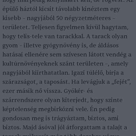
hogy márpedig konyhakert kell, de rögvest. Az
épülő háztól kicsit távolabb kinéztem egy
kisebb – nagyjából 50 négyzetméteres –
területet. Teljesen figyelmen kívül hagytam,
hogy telis-tele van tarackkal. A tarack olyan
gyom – illetve gyógynövény is, de áldásos
hatásai ellenére sem szívesen látott vendég a
kultúrnövényeknek szánt területen –, amely
nagyjából kiirthatatlan. Igazi túlélő, bírja a
szárazságot, a taposást. Ha levágjuk a „fejét”,
ezer másik nő vissza. Gyökér- és
szárrendszere olyan kiterjedt, hogy szinte
képtelenség megbirkózni vele. Én pedig
gondosan meg is trágyáztam, biztos, ami
biztos. Majd ásóval jól átforgattam a talajt a