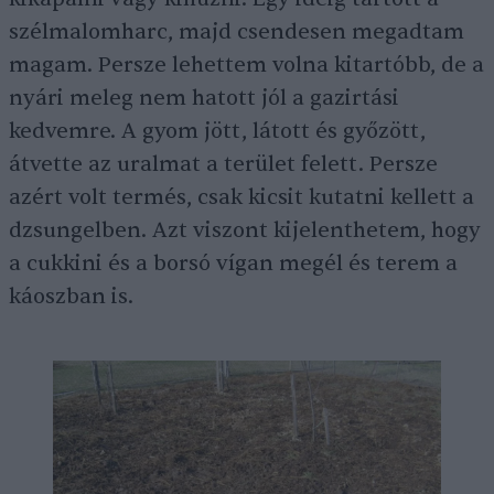
szélmalomharc, majd csendesen megadtam
magam. Persze lehettem volna kitartóbb, de a
nyári meleg nem hatott jól a gazirtási
kedvemre. A gyom jött, látott és győzött,
átvette az uralmat a terület felett. Persze
azért volt termés, csak kicsit kutatni kellett a
dzsungelben. Azt viszont kijelenthetem, hogy
a cukkini és a borsó vígan megél és terem a
káoszban is.