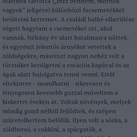
ötletnek tartotta („bízz bennem, mérnök
vagyok” jeligére) különböző facsemetékkel
beültetni kertemet. A családi balhé elkerülése
végett hagytam a csemetéket ott, ahol
vannak. Néhány év alatt hatalmasra nőttek,
és egyrészt jelentős árnyékot vetettek a
zöldségekre, másrészt nagyon nehéz volt a
törzsüket kerülgetni a rotációs kapával és az
ágak alatt hajolgatva tenni-venni. Ettől
eltekintve – mondhatni – sikeresen és
lényegesen kevesebb gazzal műveltem a
kiskertet éveken át. Voltak növények, melyek
mindig gond nélkül fejlődtek, és szépen
szüretelhettem belőlük. Ilyen volt a sóska, a
zöldborsó, a cukkini, a spárgatök, a