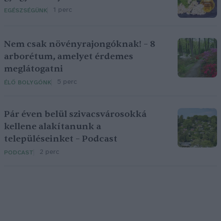
1 perc
EGÉSZSÉGÜNK
Nem csak növényrajongóknak! – 8
arborétum, amelyet érdemes
meglátogatni
5 perc
ÉLŐ BOLYGÓNK
Pár éven belül szivacsvárosokká
kellene alakítanunk a
településeinket – Podcast
2 perc
PODCAST