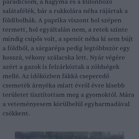
paradicsom, a hagyma és a különböző
salátafélék, bár a rukkolára néha rájártak a
földibolhák. A paprika viszont hol szépen
termett, hol egyáltalán nem, a retek szinte
mindig csípős volt, a spenót néha ki sem bújt
a földből, a sárgarépa pedig legtöbbször egy
hosszú, vékony szálacska lett. Nyár végére
azért a gazok is felzárkóztak a zöldségek
mellé. Az időközben fákká cseperedő
csemeték árnyéka miatt évről évre kisebb
területet tisztítottam meg a gyomoktól. Mára
a veteményesem körülbelül egyharmadával
csökkent.