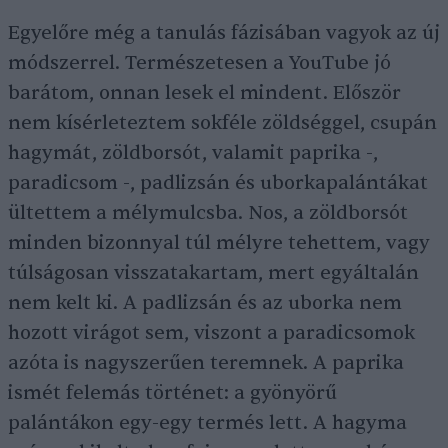
Egyelőre még a tanulás fázisában vagyok az új
módszerrel. Természetesen a YouTube jó
barátom, onnan lesek el mindent. Először
nem kísérleteztem sokféle zöldséggel, csupán
hagymát, zöldborsót, valamit paprika -,
paradicsom -, padlizsán és uborkapalántákat
ültettem a mélymulcsba. Nos, a zöldborsót
minden bizonnyal túl mélyre tehettem, vagy
túlságosan visszatakartam, mert egyáltalán
nem kelt ki. A padlizsán és az uborka nem
hozott virágot sem, viszont a paradicsomok
azóta is nagyszerűen teremnek. A paprika
ismét felemás történet: a gyönyörű
palántákon egy-egy termés lett. A hagyma