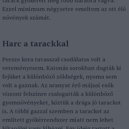
tarack gyökereit még több darabra vágva.
Ezzel minimum négyzetre emeltem az ott élő
növények számát.
Harc a tarackkal
Persze kora tavasszal csodálatos volt a
veteményesem. Katonás sorokban dugták ki
fejüket a különböző zöldségek, nyoma sem
volt a gaznak. Az aranyat érő májusi esők
viszont felszínre csalogatták a különböző
gyomnövényeket, köztük a drága jó tarackot
is. A többi gazzal szemben a tarackot az
említett gyökérrendszer miatt nem lehet
kikapálni vagy kihúzni. Egy ideig tartott a