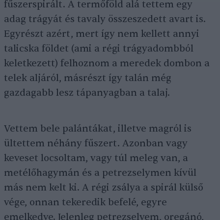
fűszerspirált. A termőföld alá tettem egy
adag trágyát és tavaly összeszedett avart is.
Egyrészt azért, mert így nem kellett annyi
talicska földet (ami a régi trágyadombból
keletkezett) felhoznom a meredek dombon a
telek aljáról, másrészt így talán még
gazdagabb lesz tápanyagban a talaj.
Vettem bele palántákat, illetve magról is
ültettem néhány fűszert. Azonban vagy
keveset locsoltam, vagy túl meleg van, a
metélőhagymán és a petrezselymen kívül
más nem kelt ki. A régi zsálya a spirál külső
vége, onnan tekeredik befelé, egyre
emelkedve. Jelenleg petrezselyem, oregánó,