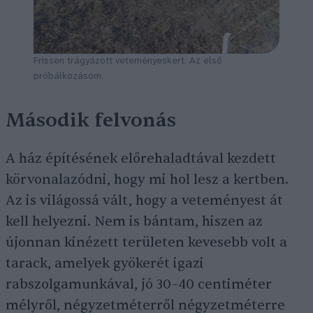
Frissen trágyázott veteményeskert. Az első
próbálkozásom.
Második felvonás
A ház építésének előrehaladtával kezdett
körvonalazódni, hogy mi hol lesz a kertben.
Az is világossá vált, hogy a veteményest át
kell helyezni. Nem is bántam, hiszen az
újonnan kinézett területen kevesebb volt a
tarack, amelyek gyökerét igazi
rabszolgamunkával, jó 30–40 centiméter
mélyről, négyzetméterről négyzetméterre