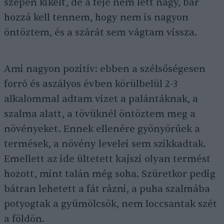
szépen kikelt, de a feje nem lett nagy, bár
hozzá kell tennem, hogy nem is nagyon
öntöztem, és a szárát sem vágtam vissza.
Ami nagyon pozitív: ebben a szélsőségesen
forró és aszályos évben körülbelül 2-3
alkalommal adtam vizet a palántáknak, a
szalma alatt, a tövüknél öntöztem meg a
növényeket. Ennek ellenére gyönyörűek a
termések, a növény levelei sem szikkadtak.
Emellett az ide ültetett kajszi olyan termést
hozott, mint talán még soha. Szüretkor pedig
bátran lehetett a fát rázni, a puha szalmába
potyogtak a gyümölcsök, nem loccsantak szét
a földön.