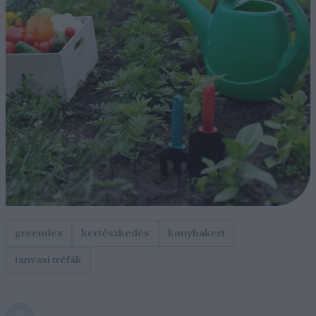
greendex
kertészkedés
konyhakert
tanyasi tréfák