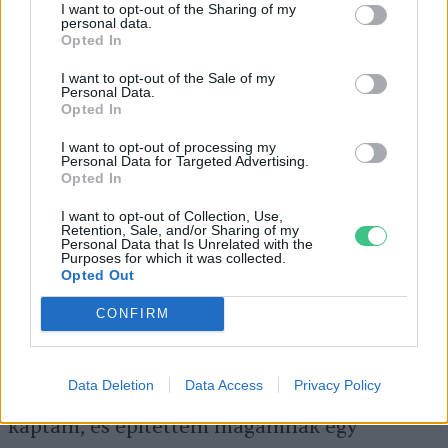
számomra erősen ingerküszöb feletti ez a
I want to opt-out of the Sharing of my
personal data.
póktenyészet. Egyébként is minden ősszel
Opted In
betéved a házamba néhány nőstény után
I want to opt-out of the Sale of my
Personal Data.
kutató hím példány. Félek attól, hogy idén
Opted In
tömegével másznak be majd.
I want to opt-out of processing my
Personal Data for Targeted Advertising.
Opted In
A fűszerkert
I want to opt-out of Collection, Use,
Retention, Sale, and/or Sharing of my
Personal Data that Is Unrelated with the
Purposes for which it was collected.
Egy zsályabokrot leszámítva soha nem volt
Opted Out
állandó helye a fűszereimnek, leginkább a
CONFIRM
veteményes szélére, cserépbe vagy
balkonládákba ültettem bele a különböző
Data Deletion
Data Access
Privacy Policy
fűszernövényeket. Idén viszont ihletet
kaptam, és építettem magamnak egy