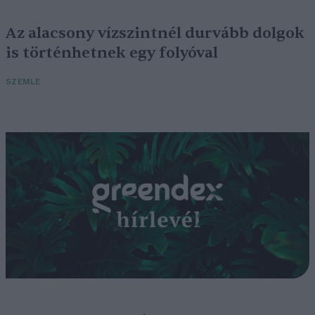
Az alacsony vízszintnél durvább dolgok
is történhetnek egy folyóval
SZEMLE