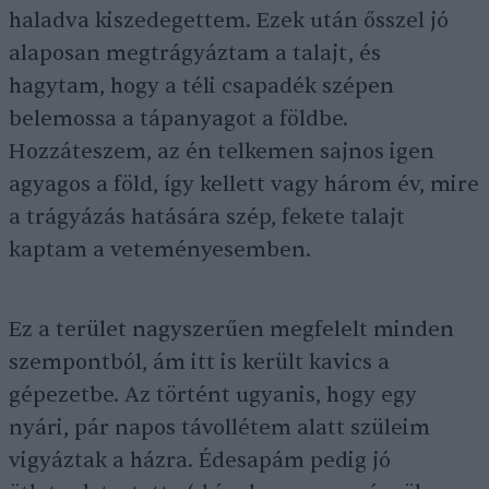
haladva kiszedegettem. Ezek után ősszel jó
alaposan megtrágyáztam a talajt, és
hagytam, hogy a téli csapadék szépen
belemossa a tápanyagot a földbe.
Hozzáteszem, az én telkemen sajnos igen
agyagos a föld, így kellett vagy három év, mire
a trágyázás hatására szép, fekete talajt
kaptam a veteményesemben.
Ez a terület nagyszerűen megfelelt minden
szempontból, ám itt is került kavics a
gépezetbe. Az történt ugyanis, hogy egy
nyári, pár napos távollétem alatt szüleim
vigyáztak a házra. Édesapám pedig jó