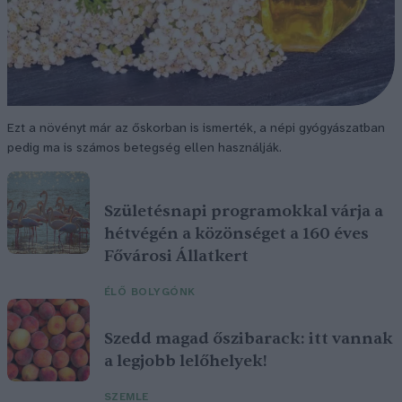
Ezt a növényt már az őskorban is ismerték, a népi gyógyászatban
pedig ma is számos betegség ellen használják.
Születésnapi programokkal várja a
hétvégén a közönséget a 160 éves
Fővárosi Állatkert
ÉLŐ BOLYGÓNK
Szedd magad őszibarack: itt vannak
a legjobb lelőhelyek!
SZEMLE