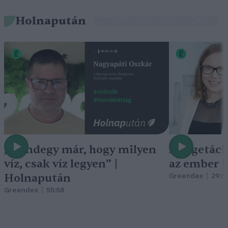
Holnapután
„Mindegy már, hogy milyen
A vegetáci
víz, csak víz legyen” |
az ember 
Holnapután
Greendex
29:5
Greendex
55:58