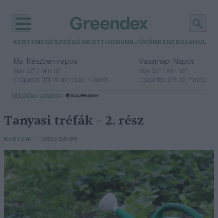
KERTEM
EGÉSZSÉGÜNK
OTTHONUNK
JÖVŐNK
ENERGIA
HULLA
–
–
Ma
Részben napos
Vasárnap
Napos
Max 32° / Min 18°
Max 32° / Min 18°
Csapadék: 3% (0 mm)
Szél: 11 km/h
Csapadék: 0% (0 mm)
Szél: 
időjárási adatok:
Tanyasi tréfák – 2. rész
KERTEM
2022.08.09