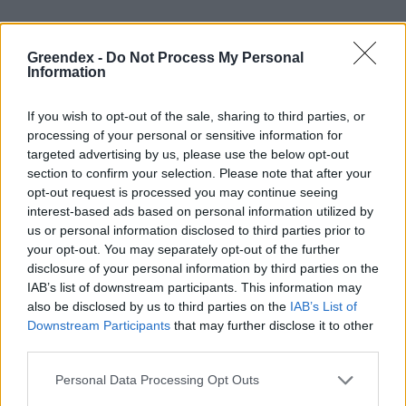
Greendex -
Do Not Process My Personal
Information
If you wish to opt-out of the sale, sharing to third parties, or
processing of your personal or sensitive information for
targeted advertising by us, please use the below opt-out
section to confirm your selection. Please note that after your
opt-out request is processed you may continue seeing
interest-based ads based on personal information utilized by
us or personal information disclosed to third parties prior to
your opt-out. You may separately opt-out of the further
Amire nem számítottam: úgy tűnik, a
disclosure of your personal information by third parties on the
mélymulcsban kiváló otthonra leltek a
IAB’s list of downstream participants. This information may
számomra rettenetes cselőpókok. Tízesével
also be disclosed by us to third parties on the
IAB’s List of
Downstream Participants
that may further disclose it to other
látom őket elfutni a szalmán. Eleve nem
third parties.
vagyok odáig a pókokért (és akkor még
Personal Data Processing Opt Outs
finoman fogalmaztam), mondhatom,