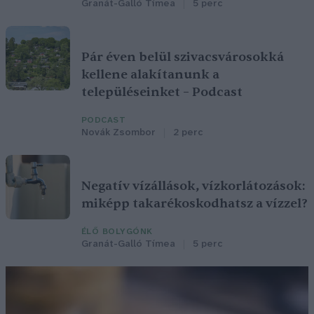
Granát-Galló Tímea
5 perc
Pár éven belül szivacsvárosokká
kellene alakítanunk a
településeinket – Podcast
PODCAST
Novák Zsombor
2 perc
Negatív vízállások, vízkorlátozások:
miképp takarékoskodhatsz a vízzel?
ÉLŐ BOLYGÓNK
Granát-Galló Tímea
5 perc