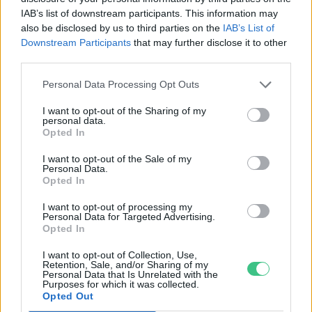
Skultéti Bernadett
IAB’s list of downstream participants. This information may
also be disclosed by us to third parties on the
IAB’s List of
Downstream Participants
that may further disclose it to other
third parties.
Personal Data Processing Opt Outs
Kiskertben, erkélyen, bárhol – Így
I want to opt-out of the Sharing of my
ültess paradicsomot!
personal data.
Opted In
Skultéti Bernadett
I want to opt-out of the Sale of my
Personal Data.
Opted In
I want to opt-out of processing my
Magaságyás fából – Így óvjuk a
Personal Data for Targeted Advertising.
szerkezetet!
Opted In
Skultéti Bernadett
I want to opt-out of Collection, Use,
Retention, Sale, and/or Sharing of my
Personal Data that Is Unrelated with the
Purposes for which it was collected.
Opted Out