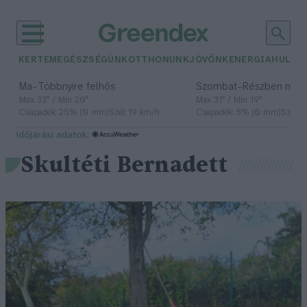
KERTEM
EGÉSZSÉGÜNK
OTTHONUNK
JÖVŐNK
ENERGIA
HULLA
–
–
Ma
Többnyire felhős
Szombat
Részben nap
Max 33° / Min 20°
Max 31° / Min 19°
Csapadék: 25% (0 mm)
Szél: 19 km/h
Csapadék: 5% (0 mm)
Szél: 
időjárási adatok:
Skultéti Bernadett