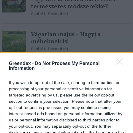
természetes módszerekkel!
Skultéti Bernadett
Vágatlan május – Hagyj a
méheknek is!
Skultéti Bernadett
Greendex -
Do Not Process My Personal
Information
Tavaszi virágok a tányéron:
ízutazás vagy kórházi ágy a vége?
If you wish to opt-out of the sale, sharing to third parties, or
Mutatjuk, miket fogyaszthatsz
processing of your personal or sensitive information for
biztonságosan!
targeted advertising by us, please use the below opt-out
section to confirm your selection. Please note that after your
Skultéti Bernadett
opt-out request is processed you may continue seeing
interest-based ads based on personal information utilized by
us or personal information disclosed to third parties prior to
your opt-out. You may separately opt-out of the further
Mulcsoljunk!
disclosure of your personal information by third parties on the