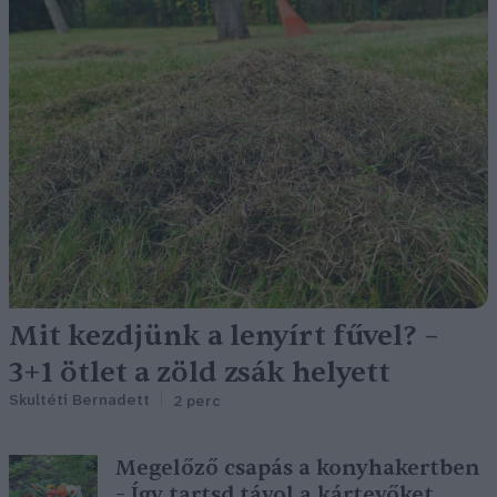
Mit kezdjünk a lenyírt fűvel? –
3+1 ötlet a zöld zsák helyett
Skultéti Bernadett
2 perc
Megelőző csapás a konyhakertben
– Így tartsd távol a kártevőket