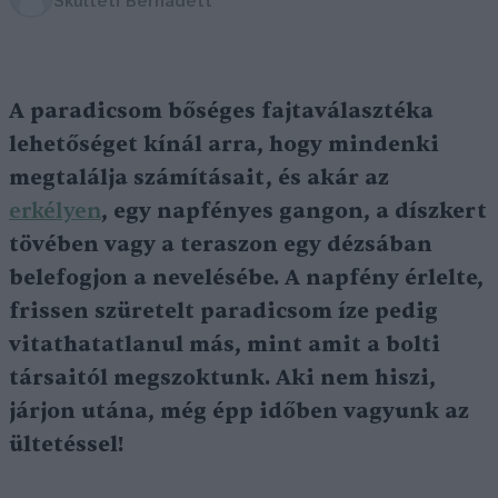
Skultéti Bernadett
A paradicsom bőséges fajtaválasztéka
lehetőséget kínál arra, hogy mindenki
megtalálja számításait, és akár az
erkélyen
, egy napfényes gangon, a díszkert
tövében vagy a teraszon egy dézsában
belefogjon a nevelésébe. A napfény érlelte,
frissen szüretelt paradicsom íze pedig
vitathatatlanul más, mint amit a bolti
társaitól megszoktunk. Aki nem hiszi,
járjon utána, még épp időben vagyunk az
ültetéssel!