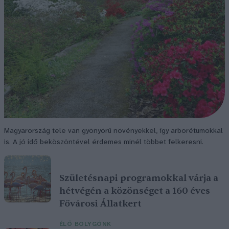
Magyarország tele van gyönyörű növényekkel, így arborétumokkal
is. A jó idő beköszöntével érdemes minél többet felkeresni.
Születésnapi programokkal várja a
hétvégén a közönséget a 160 éves
Fővárosi Állatkert
ÉLŐ BOLYGÓNK