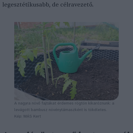
legesztétikusabb, de célravezető.
A nagyra növő fajtákat érdemes rögtön kikaróznunk: a
levágott bambusz növénytámaszként is tökéletes.
Kép: MÁS Kert