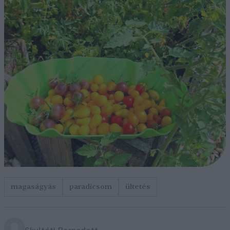
magaságyás
paradicsom
ültetés