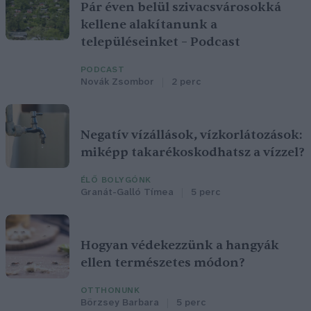
Pár éven belül szivacsvárosokká
kellene alakítanunk a
településeinket – Podcast
PODCAST
Novák Zsombor
2 perc
Negatív vízállások, vízkorlátozások:
miképp takarékoskodhatsz a vízzel?
ÉLŐ BOLYGÓNK
Granát-Galló Tímea
5 perc
Hogyan védekezzünk a hangyák
ellen természetes módon?
OTTHONUNK
Börzsey Barbara
5 perc