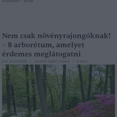
Greendex
55:58
Nem csak növényrajongóknak!
– 8 arborétum, amelyet
érdemes meglátogatni
Granát-Galló Tímea
5 perc
ÉLŐ BOLYGÓNK