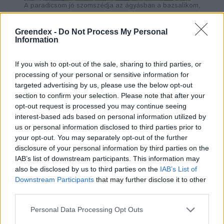
A paradicsom jó szomszédja az ágyásban a bazsalikom,
a petrezselyem, a tépősaláta.
Kép: MÁS Kert
Greendex -
Do Not Process My Personal
Information
Hogyan ültessük?
If you wish to opt-out of the sale, sharing to third parties, or
processing of your personal or sensitive information for
A paradicsomnövény a szárából is képes
targeted advertising by us, please use the below opt-out
section to confirm your selection. Please note that after your
gyökeret ereszteni. Ezért a palántákat a
opt-out request is processed you may continue seeing
megszokottól eltérően, mélyebbre is
interest-based ads based on personal information utilized by
us or personal information disclosed to third parties prior to
ültethetjük, mint ahogyan a cserépben
your opt-out. You may separately opt-out of the further
nevelkedtek. Ez azért is fontos, mert az erős
disclosure of your personal information by third parties on the
IAB’s list of downstream participants. This information may
növény alapja a vastag, erőteljes szár,
also be disclosed by us to third parties on the
IAB’s List of
valamint a mélyre hatoló gyökérzet. Ezért ha
Downstream Participants
that may further disclose it to other
a paradicsompalántánk nyúlánk és karcsú,
third parties.
törekedjünk arra, hogy ültetéskor 5–10, de
Personal Data Processing Opt Outs
méretétől függően akár 20–30 centi szárrész