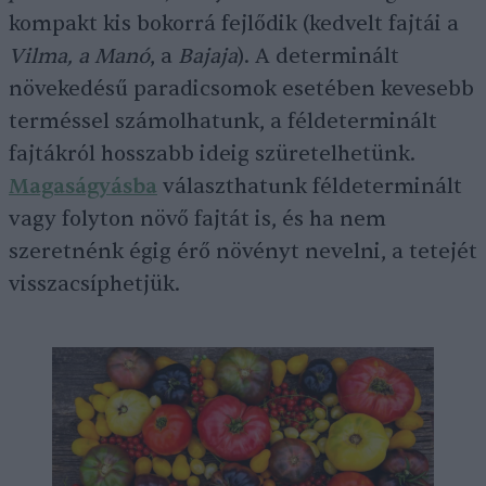
kompakt kis bokorrá fejlődik (kedvelt fajtái a
Vilma, a Manó
, a
Bajaja
). A determinált
növekedésű paradicsomok esetében kevesebb
terméssel számolhatunk, a féldeterminált
fajtákról hosszabb ideig szüretelhetünk.
Magaságyásba
választhatunk féldeterminált
vagy folyton növő fajtát is, és ha nem
szeretnénk égig érő növényt nevelni, a tetejét
visszacsíphetjük.