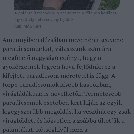
A palánta ültetésekor a szárrész is a föld alá kerülhet,
így erőteljesebb növény fejlődik.
Kép: MÁS Kert
Amennyiben dézsában nevelnénk kedvenc
paradicsomunkat, válasszunk számára
megfelelő nagyságú edényt, hogy a
gyökérzetnek legyen hova fejlődnie; ez a
kifejlett paradicsom méretétől is függ. A
törpe paradicsomok kisebb kaspókban,
virágládákban is nevelhetők. Termetesebb
paradicsomok esetében kert híján az egyik
legegyszerűbb megoldás, ha veszünk egy zsák
virágföldet, és közvetlen a zsákba ültetjük a
palántákat. Kétségkívül nem a