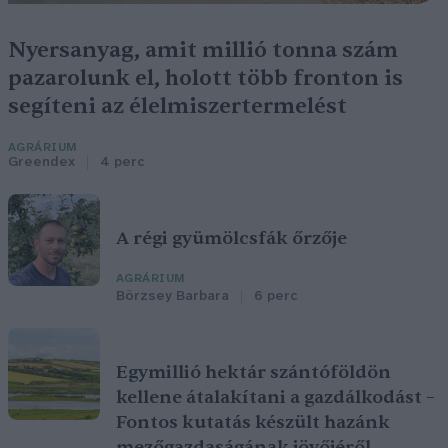
Nyersanyag, amit millió tonna szám
pazarolunk el, holott több fronton is
segíteni az élelmiszertermelést
AGRÁRIUM
Greendex
4 perc
A régi gyümölcsfák őrzője
AGRÁRIUM
Börzsey Barbara
6 perc
Egymillió hektár szántóföldön
kellene átalakítani a gazdálkodást –
Fontos kutatás készült hazánk
mezőgazdaságának jövőjéről