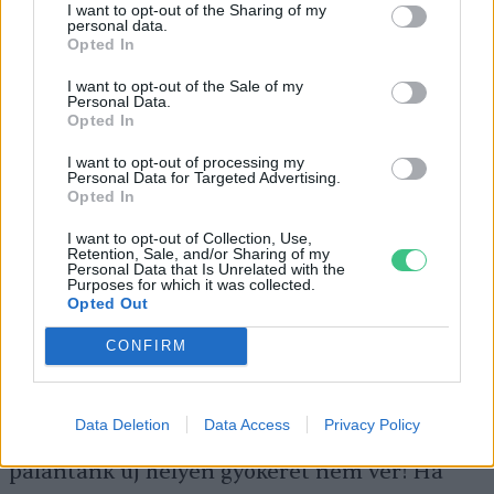
I want to opt-out of the Sharing of my
is a föld alá kerüljön!
personal data.
Opted In
I want to opt-out of the Sale of my
Personal Data.
Az alsó leveleket csipkedjük le ültetés előtt,
Opted In
valamint ültetést követően is azokat, amelyek
I want to opt-out of processing my
a talajjal érintkeznének, mert ez a gombás
Personal Data for Targeted Advertising.
Opted In
betegségeknek kedvez. Lazítsuk meg a talajt,
és ha rendelkezésünkre áll, javítsuk egy kis
I want to opt-out of Collection, Use,
Retention, Sale, and/or Sharing of my
Personal Data that Is Unrelated with the
érett
komposzttal
, majd készítsünk mély
Purposes for which it was collected.
ültetőgödröt, az aljában tömörítsük a földet!
Opted Out
Helyezzük a gödörbe a palántát, és alaposan
CONFIRM
locsoljuk be a gyökere körül, még mielőtt
teljesen betemetnénk! A következő napokban
Data Deletion
Data Access
Privacy Policy
se feledkezzünk meg az öntözésről, amíg
palántánk új helyén gyökeret nem ver! Ha