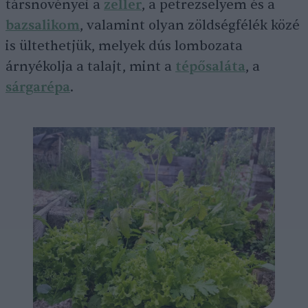
társnövényei a
zeller
, a petrezselyem és a
bazsalikom
, valamint olyan zöldségfélék közé
is ültethetjük, melyek dús lombozata
árnyékolja a talajt, mint a
tépősaláta
, a
sárgarépa
.