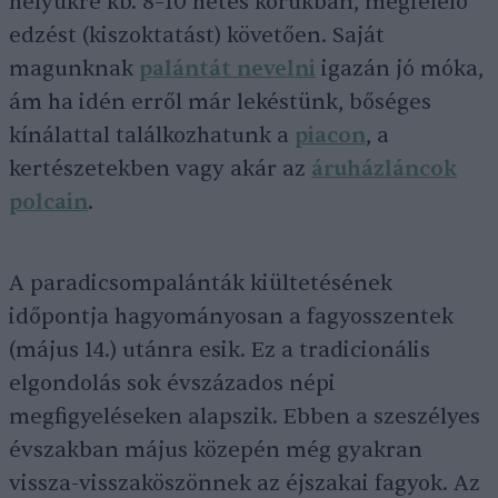
helyükre kb. 8–10 hetes korukban, megfelelő
edzést (kiszoktatást) követően. Saját
magunknak
palántát nevelni
igazán jó móka,
ám ha idén erről már lekéstünk, bőséges
kínálattal találkozhatunk a
piacon
, a
kertészetekben vagy akár az
áruházláncok
polcain
.
A paradicsompalánták kiültetésének
időpontja hagyományosan a fagyosszentek
(május 14.) utánra esik. Ez a tradicionális
elgondolás sok évszázados népi
megfigyeléseken alapszik. Ebben a szeszélyes
évszakban május közepén még gyakran
vissza-visszaköszönnek az éjszakai fagyok. Az