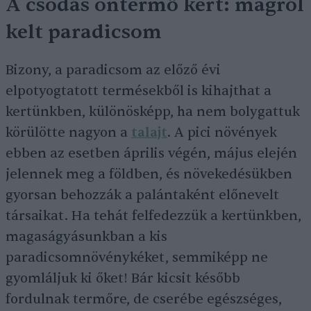
A csodás öntermő kert: magról
kelt paradicsom
Bizony, a paradicsom az előző évi
elpotyogtatott termésekből is kihajthat a
kertünkben, különösképp, ha nem bolygattuk
körülötte nagyon a
talajt
. A pici növények
ebben az esetben április végén, május elején
jelennek meg a földben, és növekedésükben
gyorsan behozzák a palántaként előnevelt
társaikat. Ha tehát felfedezzük a kertünkben,
magaságyásunkban a kis
paradicsomnövénykéket, semmiképp ne
gyomláljuk ki őket! Bár kicsit később
fordulnak termőre, de cserébe egészséges,