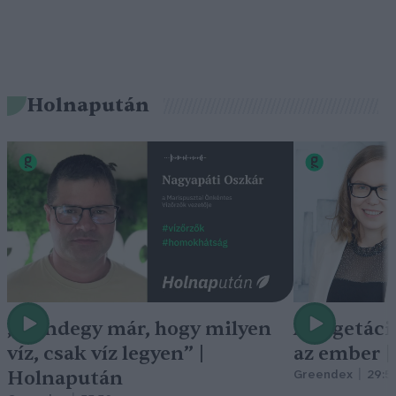
Holnapután
„Mindegy már, hogy milyen
A vegetáci
víz, csak víz legyen” |
az ember 
Holnapután
Greendex
29:5