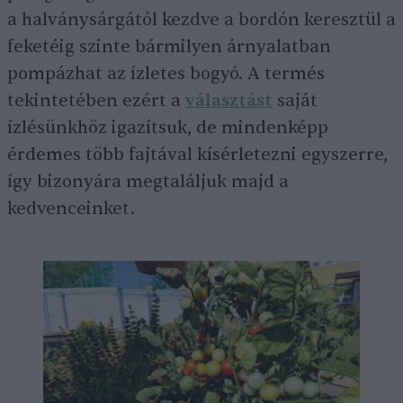
a halványsárgától kezdve a bordón keresztül a
feketéig szinte bármilyen árnyalatban
pompázhat az ízletes bogyó. A termés
tekintetében ezért a
választást
saját
ízlésünkhöz igazítsuk, de mindenképp
érdemes több fajtával kísérletezni egyszerre,
így bizonyára megtaláljuk majd a
kedvenceinket.