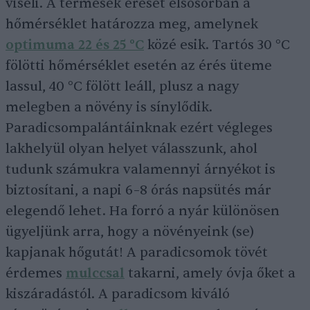
viseli. A termések érését elsősorban a
hőmérséklet határozza meg, amelynek
optimuma 22 és 25 °C
közé esik. Tartós 30 °C
fölötti hőmérséklet esetén az érés üteme
lassul, 40 °C fölött leáll, plusz a nagy
melegben a növény is sínylődik.
Paradicsompalántáinknak ezért végleges
lakhelyül olyan helyet válasszunk, ahol
tudunk számukra valamennyi árnyékot is
biztosítani, a napi 6–8 órás napsütés már
elegendő lehet. Ha forró a nyár különösen
ügyeljünk arra, hogy a növényeink (se)
kapjanak hőgutát! A paradicsomok tövét
érdemes
mulccsal
takarni, amely óvja őket a
kiszáradástól. A paradicsom kiváló