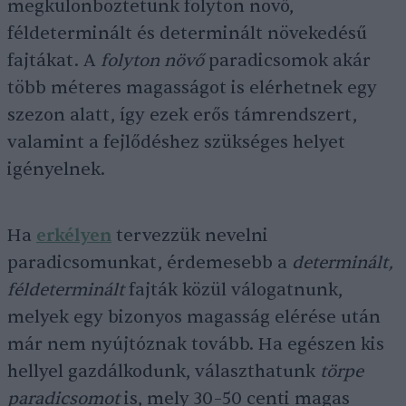
megkülönböztetünk folyton növő,
féldeterminált és determinált növekedésű
fajtákat. A
folyton növő
paradicsomok akár
több méteres magasságot is elérhetnek egy
szezon alatt, így ezek erős támrendszert,
valamint a fejlődéshez szükséges helyet
igényelnek.
Ha
erkélyen
tervezzük nevelni
paradicsomunkat, érdemesebb a
determinált,
féldeterminált
fajták közül válogatnunk,
melyek egy bizonyos magasság elérése után
már nem nyújtóznak tovább. Ha egészen kis
hellyel gazdálkodunk, választhatunk
törpe
paradicsomot
is, mely 30–50 centi magas