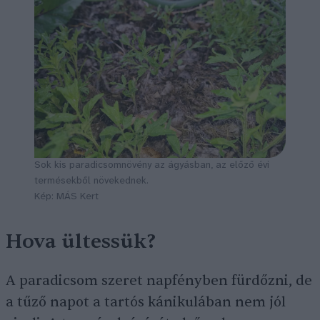
Sok kis paradicsomnövény az ágyásban, az előző évi
termésekből növekednek.
Kép: MÁS Kert
Hova ültessük?
A paradicsom szeret napfényben fürdőzni, de
a tűző napot a tartós kánikulában nem jól