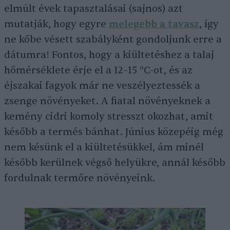
elmúlt évek tapasztalásai (sajnos) azt
mutatják, hogy egyre
melegebb a tavasz
, így
ne kőbe vésett szabályként gondoljunk erre a
dátumra! Fontos, hogy a kiültetéshez a talaj
hőmérséklete érje el a 12–15 °C-ot, és az
éjszakai fagyok már ne veszélyeztessék a
zsenge növényeket. A fiatal növényeknek a
kemény cidri komoly stresszt okozhat, amit
később a termés bánhat. Június közepéig még
nem késünk el a kiültetésükkel, ám minél
később kerülnek végső helyükre, annál később
fordulnak termőre növényeink.