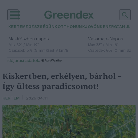
KERTEM
EGÉSZSÉGÜNK
OTTHONUNK
JÖVŐNK
ENERGIA
HULLA
–
–
Ma
Részben napos
Vasárnap
Napos
Max 32° / Min 19°
Max 33° / Min 18°
Csapadék: 5% (0 mm)
Szél: 9 km/h
Csapadék: 0% (0 mm)
Szél: 
időjárási adatok:
Kiskertben, erkélyen, bárhol –
Így ültess paradicsomot!
KERTEM
2026.04.11