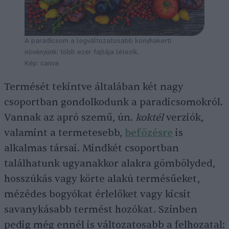
A paradicsom a legváltozatosabb konyhakerti
növényünk: több ezer fajtája létezik.
Kép: canva
Termését tekintve általában két nagy
csoportban gondolkodunk a paradicsomokról.
Vannak az apró szemű, ún.
koktél
verziók,
valamint a termetesebb,
befőzésre
is
alkalmas társai. Mindkét csoportban
találhatunk ugyanakkor alakra gömbölyded,
hosszúkás vagy körte alakú termésűeket,
mézédes bogyókat érlelőket vagy kicsit
savanykásabb termést hozókat. Színben
pedig még ennél is változatosabb a felhozatal: