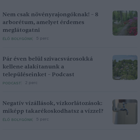
Nem csak növényrajongóknak! – 8
arborétum, amelyet érdemes
meglátogatni
5 perc
ÉLŐ BOLYGÓNK
Pár éven belül szivacsvárosokká
kellene alakítanunk a
településeinket – Podcast
2 perc
PODCAST
Negatív vízállások, vízkorlátozások:
miképp takarékoskodhatsz a vízzel?
5 perc
ÉLŐ BOLYGÓNK