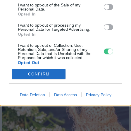
„Mindegy már, hogy milyen
A vegetáci
I want to opt-out of the Sale of my
Personal Data.
víz, csak víz legyen” |
az ember 
Opted In
Holnapután
Greendex
29:5
I want to opt-out of processing my
Personal Data for Targeted Advertising.
Greendex
55:58
Opted In
I want to opt-out of Collection, Use,
Retention, Sale, and/or Sharing of my
Personal Data that Is Unrelated with the
Purposes for which it was collected.
Opted Out
Cickafark – Az évezredek óta
CONFIRM
ismert gyógynövény
Börzsey Barbara
1 perc
EGÉSZSÉGÜNK
Data Deletion
Data Access
Privacy Policy