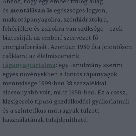
Ahhoz, hogy egy ember fizilógiailag
és
mentálisan is
egészséges legyen,
makrotápanyagokra, szénhidrátokra,
fehérjékre és zsírokra van szüksége – ezek
biztosítják az emberi szervezet fő
energiaforrását. Azonban 1950 óta jelentősen
csökkent az élelmiszereink
tápanyagtartalma
: egy tanulmány szerint
egyes növényekben a fontos tápanyagok
mennyisége 1999-ben 38 százalékkal
alacsonyabb volt, mint 1950-ben. Ez a rossz,
kizsigerelő típusú gazdálkodási gyakorlatnak
és a szintetikus műtrágyák túlzott
használatának tulajdonítható.