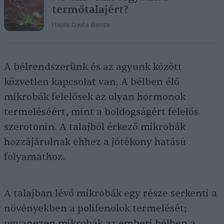
termőtalajért?
Hajas Gyula Bence
A bélrendszerünk és az agyunk között
közvetlen kapcsolat van. A bélben élő
mikrobák felelősek az olyan hormonok
termeléséért, mint a boldogságért felelős
szerotonin. A talajból érkező mikrobák
hozzájárulnak ehhez a jótékony hatású
folyamathoz.
A talajban lévő mikrobák egy része serkenti a
növényekben a polifenolok termelését;
ugyanezen mikrobák az emberi bélben a