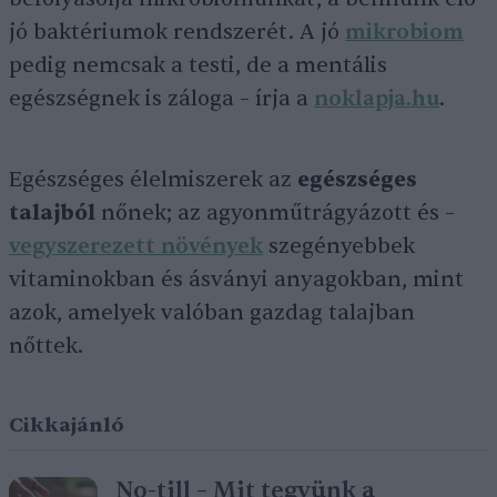
jó baktériumok rendszerét. A jó
mikrobiom
pedig nemcsak a testi, de a mentális
egészségnek is záloga – írja a
noklapja.hu
.
Egészséges élelmiszerek az
egészséges
talajból
nőnek; az agyonműtrágyázott és –
vegyszerezett növények
szegényebbek
vitaminokban és ásványi anyagokban, mint
azok, amelyek valóban gazdag talajban
nőttek.
Cikkajánló
No-till – Mit tegyünk a