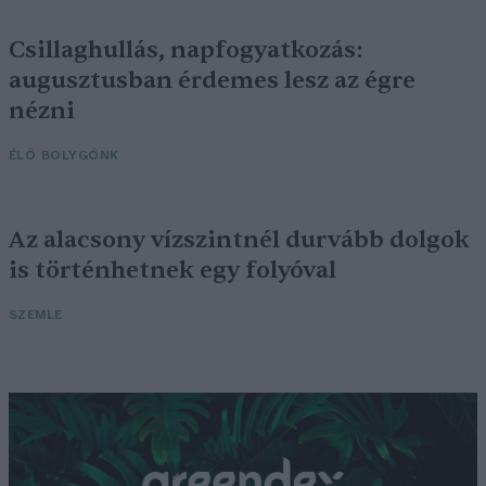
Csillaghullás, napfogyatkozás:
augusztusban érdemes lesz az égre
nézni
ÉLŐ BOLYGÓNK
Az alacsony vízszintnél durvább dolgok
is történhetnek egy folyóval
SZEMLE