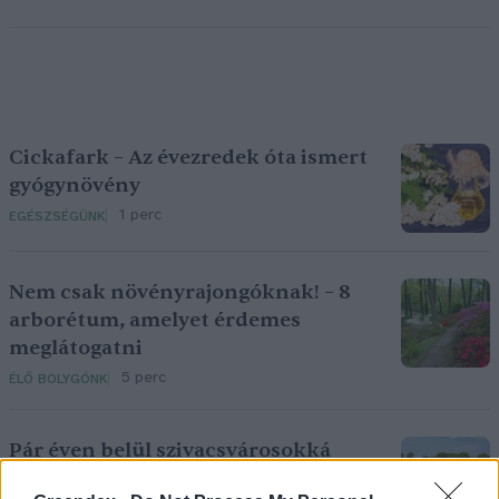
Cickafark – Az évezredek óta ismert
gyógynövény
1 perc
EGÉSZSÉGÜNK
Nem csak növényrajongóknak! – 8
arborétum, amelyet érdemes
meglátogatni
5 perc
ÉLŐ BOLYGÓNK
Pár éven belül szivacsvárosokká
kellene alakítanunk a