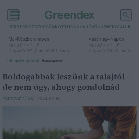
KERTEM
EGÉSZSÉGÜNK
OTTHONUNK
JÖVŐNK
ENERGIA
HULLA
–
–
Ma
Részben napos
Vasárnap
Napos
Max 32° / Min 18°
Max 32° / Min 18°
Csapadék: 3% (0 mm)
Szél: 11 km/h
Csapadék: 0% (0 mm)
Szél: 
időjárási adatok:
Boldogabbak leszünk a talajtól –
de nem úgy, ahogy gondolnád
EGÉSZSÉGÜNK
2024.09.16