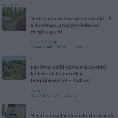
ENERGIA
Nem csak növényrajongóknak! – 8
arborétum, amelyet érdemes
meglátogatni
ÉLŐ BOLYGÓNK
Granát-Galló Tímea
5 perc
Pár éven belül szivacsvárosokká
kellene alakítanunk a
településeinket – Podcast
PODCAST
Novák Zsombor
2 perc
Negatív vízállások, vízkorlátozások: