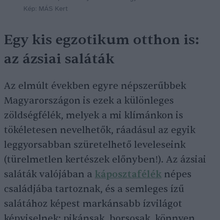
Kép: MÁS Kert
Egy kis egzotikum otthon is:
az ázsiai saláták
Az elmúlt években egyre népszerűbbek
Magyarországon is ezek a különleges
zöldségfélék, melyek a mi klímánkon is
tökéletesen nevelhetők, ráadásul az egyik
leggyorsabban szüretelhető leveleseink
(türelmetlen kertészek előnyben!). Az ázsiai
saláták valójában a
káposztafélék
népes
családjába tartoznak, és a semleges ízű
salátához képest markánsabb ízvilágot
képviselnek: pikánsak, borsosak, könnyen