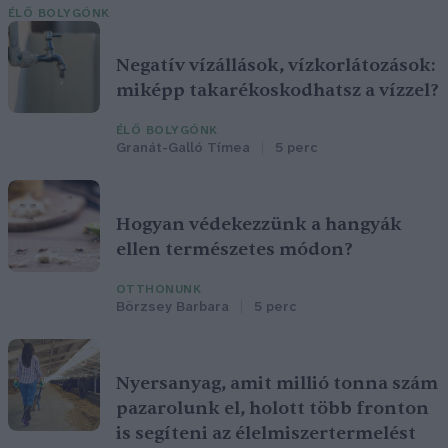
ÉLŐ BOLYGÓNK
Negatív vízállások, vízkorlátozások:
miképp takarékoskodhatsz a vízzel?
ÉLŐ BOLYGÓNK
Granát-Galló Tímea
5 perc
Hogyan védekezzünk a hangyák
ellen természetes módon?
OTTHONUNK
Börzsey Barbara
5 perc
Nyersanyag, amit millió tonna szám
pazarolunk el, holott több fronton
is segíteni az élelmiszertermelést