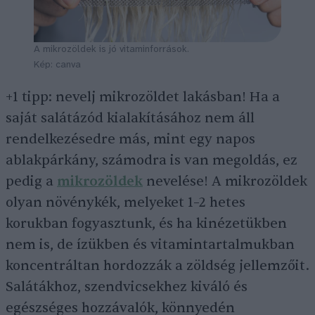
A mikrozöldek is jó vitaminforrások.
Kép: canva
+1 tipp: nevelj mikrozöldet lakásban! Ha a
saját salátázód kialakításához nem áll
rendelkezésedre más, mint egy napos
ablakpárkány, számodra is van megoldás, ez
pedig a
mikrozöldek
nevelése! A mikrozöldek
olyan növénykék, melyeket 1–2 hetes
korukban fogyasztunk, és ha kinézetükben
nem is, de ízükben és vitamintartalmukban
koncentráltan hordozzák a zöldség jellemzőit.
Salátákhoz, szendvicsekhez kiváló és
egészséges hozzávalók, könnyedén