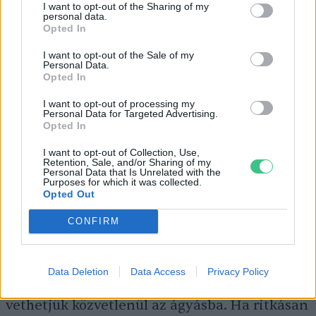
Így neveld a salátád!
I want to opt-out of the Sharing of my
personal data.
Opted In
A salátafélék otthoni neveléséhez nem kell
I want to opt-out of the Sale of my
agrárdiploma; az öntözésen túl sok törődést
Personal Data.
Opted In
nem igényelnek. A tépősalátákkal, az ázsiai
salátákkal már kis területen nagy hozamot
I want to opt-out of processing my
Personal Data for Targeted Advertising.
érhetünk el, vethetjük őket magaságyásba,
Opted In
balkonládába, de akár a virágoskertben
I want to opt-out of Collection, Use,
Retention, Sale, and/or Sharing of my
ágyásszegélyként is jól mutatnak. Kertecske
Personal Data that Is Unrelated with the
Purposes for which it was collected.
hiányában az erkélyen vagy egy napfényes
Opted Out
gangon is nevelhetjük őket.
CONFIRM
A vetési időszak február végén kezdődik, a
Data Deletion
Data Access
Privacy Policy
tépősalátákat és az ázsiai salátaféléket
vethetjük közvetlenül az ágyásba. Ha ritkásan