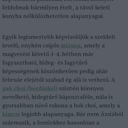
feldobnak bármilyen ételt, a távol-keleti
konyha nélkülözhetetlen alapanyagai.
Egyik legismertebb képviselőjük a szeldelt
levelű, enyhén csípős
mizuna
, amely a
magvetést követő 3–4. hétben már
fogyasztható, hideg- és fagytűrő
képességének köszönhetően pedig akár
február elejétől szabad ég alá is vethető. A
pak choi (bordáskel)
szintén könnyen
nevelhető, hidegtűrő káposztaféle, nála is
gyorsabban növő rokona a bok choi, amely a
kimcsi
legjobb alapanyaga. Bár nem Ázsiából
származik, a fentiekhez hasonlóan a