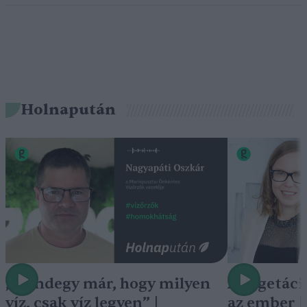
Holnapután
„Mindegy már, hogy milyen
A vegetáci
víz, csak víz legyen” |
az ember 