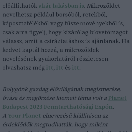
előállíthatók
akár lakásban is
. Mikrozöldet
nevelhetsz például borsóból, retekből,
káposztafélékből vagy fűszernövényekből is,
csak arra figyelj, hogy kizárólag biovetőmagot
válassz, amit a csíráztatáshoz is ajánlanak. Ha
kedvet kaptál hozzá, a mikrozöldek
nevelésének gyakorlatáról részletesen
olvashatsz még
itt
,
itt
és
itt
.
Bolygónk gazdag élővilágának megismerése,
óvása és megőrzése kiemelt téma volt a
Planet
Budapest 2023 Fenntarthatósági Expón
.
A
Your Planet
elnevezésű kiállításon az
érdeklődők megtudhatták, hogy miként