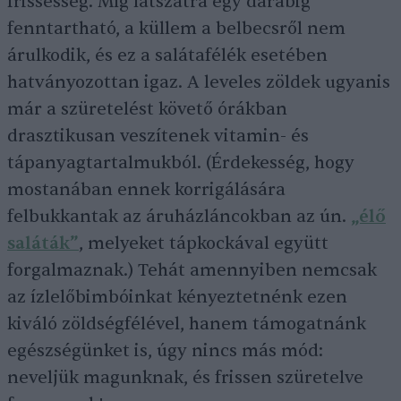
frissesség. Míg látszatra egy darabig
fenntartható, a küllem a belbecsről nem
árulkodik, és ez a salátafélék esetében
hatványozottan igaz. A leveles zöldek ugyanis
már a szüretelést követő órákban
drasztikusan veszítenek vitamin- és
tápanyagtartalmukból. (Érdekesség, hogy
mostanában ennek korrigálására
felbukkantak az áruházláncokban az ún.
„élő
saláták”
, melyeket tápkockával együtt
forgalmaznak.) Tehát amennyiben nemcsak
az ízlelőbimbóinkat kényeztetnénk ezen
kiváló zöldségfélével, hanem támogatnánk
egészségünket is, úgy nincs más mód:
neveljük magunknak, és frissen szüretelve