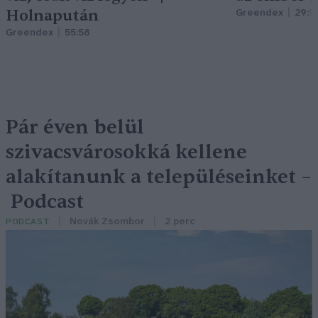
Holnapután
Greendex
29:5
Greendex
55:58
Pár éven belül
szivacsvárosokká kellene
alakítanunk a településeinket –
Podcast
Novák Zsombor
2 perc
PODCAST