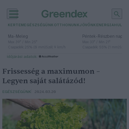
KERTEM
EGÉSZSÉGÜNK
OTTHONUNK
JÖVŐNK
ENERGIA
HULLA
–
–
Ma
Meleg
Péntek
Részben napos, 
Max 39° / Min 25°
Max 33° / Min 21°
Csapadék: 25% (0 mm)
Szél: 9 km/h
Csapadék: 55% (1 mm)
Szél: 
időjárási adatok:
Frissesség a maximumon –
Legyen saját salátázód!
EGÉSZSÉGÜNK
2024.03.20