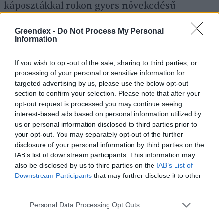
káposztákkal rokon gyors növekedésű
zöldségünk a borsos ízvilágú
rukkola
, melyet
Greendex -
Do Not Process My Personal
salátaként fogyasztunk, és amely kora tavaszi
Information
és őszi termesztésre is kiválóan alkalmas.
If you wish to opt-out of the sale, sharing to third parties, or
processing of your personal or sensitive information for
targeted advertising by us, please use the below opt-out
section to confirm your selection. Please note that after your
opt-out request is processed you may continue seeing
interest-based ads based on personal information utilized by
us or personal information disclosed to third parties prior to
your opt-out. You may separately opt-out of the further
disclosure of your personal information by third parties on the
IAB’s list of downstream participants. This information may
also be disclosed by us to third parties on the
IAB’s List of
Downstream Participants
that may further disclose it to other
A zsenge rukkolalevelek 1–2 hónapon át fogyaszthatók.
third parties.
Kép: MÁS Kert
Personal Data Processing Opt Outs