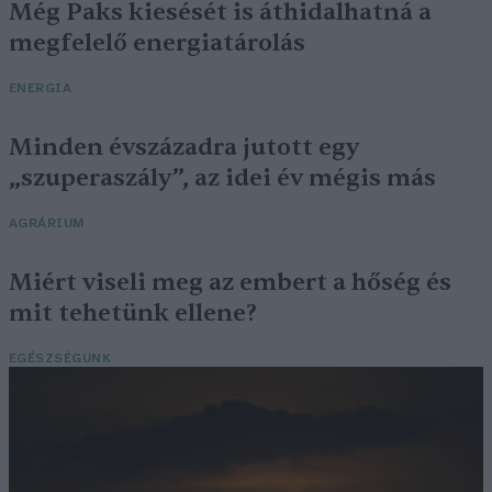
Még Paks kiesését is áthidalhatná a
megfelelő energiatárolás
ENERGIA
Minden évszázadra jutott egy
„szuperaszály”, az idei év mégis más
AGRÁRIUM
Miért viseli meg az embert a hőség és
mit tehetünk ellene?
EGÉSZSÉGÜNK