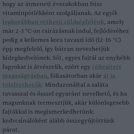
hogy az átmeneti évszakokban friss
vitaminpótlékként szolgáljanak. Az egyik
legkorábban vethető zöldségfélénk
, amely
már 2–3 °C-on csírázásnak indul, fejlődéséhez
pedig a kellemes kora tavaszi idő (12–16 °C)
épp megfelelő, így bátran nevezhetjük
hidegkedvelőnek. Sőt, egyes fajtái az enyhébb
fagyokat is átvészelik, ezért egy
téliesített
magaságyásban
, fóliasátorban akár
át is
teleltethetők.
Mindazonáltal a saláta
tavasszal és ősszel egyaránt nevelhető, és ha
magunknak termesztjük, akár különlegesebb
fajtákkal is megismerkedhetünk:
kedvcsinálóként alább összegyűjtöttünk
párat.