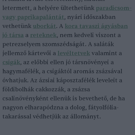
letermett, a helyére ültethetünk
paradicsom-
vagy
paprikapalántát
, nyári időszakban
vethetünk
uborkát
. A
kora tavaszi ágyásban
jó társa
a
reteknek
, nem kedveli viszont a
petrezselyem szomszédságát. A saláták
jellemző kártevői a
levéltetvek
valamint a
csigák
, az előbbi ellen jó társnövényei a
hagymafélék, a csigáktól aromás zsázsával
óvhatjuk. Az ázsiai káposztafélék leveleit a
földibolhák cakkozzák, a zsázsa
csalinövényként ellenük is bevethető, de ha
nagyon elharapódzna a dolog, fátyolfólia-
takarással védhetjük az állományt.