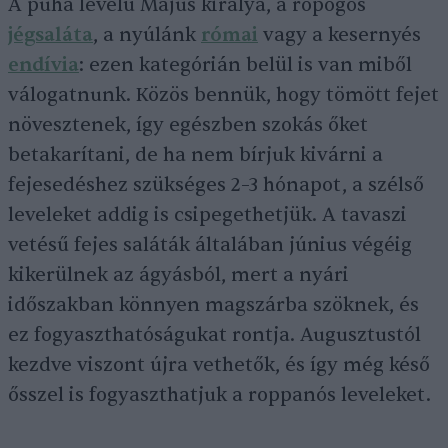
A puha levelű Május királya, a ropogós
jégsaláta
, a nyúlánk
római
vagy a kesernyés
endívia
: ezen kategórián belül is van miből
válogatnunk. Közös bennük, hogy tömött fejet
növesztenek, így egészben szokás őket
betakarítani, de ha nem bírjuk kivárni a
fejesedéshez szükséges 2–3 hónapot, a szélső
leveleket addig is csipegethetjük. A tavaszi
vetésű fejes saláták általában június végéig
kikerülnek az ágyásból, mert a nyári
időszakban könnyen magszárba szöknek, és
ez fogyaszthatóságukat rontja. Augusztustól
kezdve viszont újra vethetők, és így még késő
ősszel is fogyaszthatjuk a roppanós leveleket.