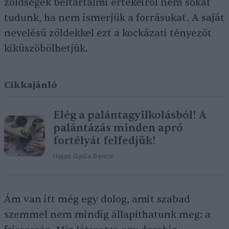
zöldségek beltartalmi értékeiről nem sokat
tudunk, ha nem ismerjük a forrásukat. A saját
nevelésű zöldekkel ezt a kockázati tényezőt
kiküszöbölhetjük.
Cikkajánló
Elég a palántagyilkolásból! A
palántázás minden apró
fortélyát felfedjük!
Hajas Gyula Bence
Ám van itt még egy dolog, amit szabad
szemmel nem mindig állapíthatunk meg: a