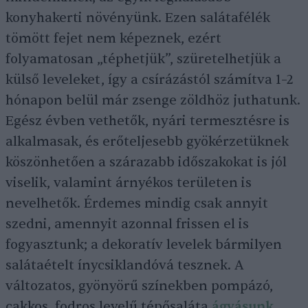
konyhakerti növényünk. Ezen salátafélék
tömött fejet nem képeznek, ezért
folyamatosan „téphetjük”, szüretelhetjük a
külső leveleket, így a csírázástól számítva 1–2
hónapon belül már zsenge zöldhöz juthatunk.
Egész évben vethetők, nyári termesztésre is
alkalmasak, és erőteljesebb gyökérzetüknek
köszönhetően a szárazabb időszakokat is jól
viselik, valamint árnyékos területen is
nevelhetők. Érdemes mindig csak annyit
szedni, amennyit azonnal frissen el is
fogyasztunk; a dekoratív levelek bármilyen
salátaételt ínycsiklandóvá tesznek. A
változatos, gyönyörű színekben pompázó,
cakkos, fodros levelű tépősaláta
ágyásunk