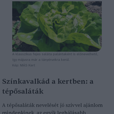
A klasszikus fejes saláta palántaként is előnevelhető,
így májusra már a tányérunkra kerül.
Kép: MÁS Kert
Színkavalkád a kertben: a
tépősaláták
A tépősaláták nevelését jó szívvel ajánlom
mindenkinek, az egyik leghálásabb