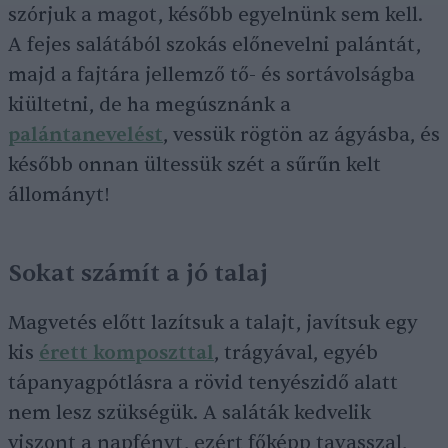
szórjuk a magot, később egyelnünk sem kell.
A fejes salátából szokás előnevelni palántát,
majd a fajtára jellemző tő- és sortávolságba
kiültetni, de ha megúsznánk a
palántanevelést
, vessük rögtön az ágyásba, és
később onnan ültessük szét a sűrűn kelt
állományt!
Sokat számít a jó talaj
Magvetés előtt lazítsuk a talajt, javítsuk egy
kis
érett komposzttal
, trágyával, egyéb
tápanyagpótlásra a rövid tenyészidő alatt
nem lesz szükségük. A saláták kedvelik
viszont a napfényt, ezért főképp tavasszal,