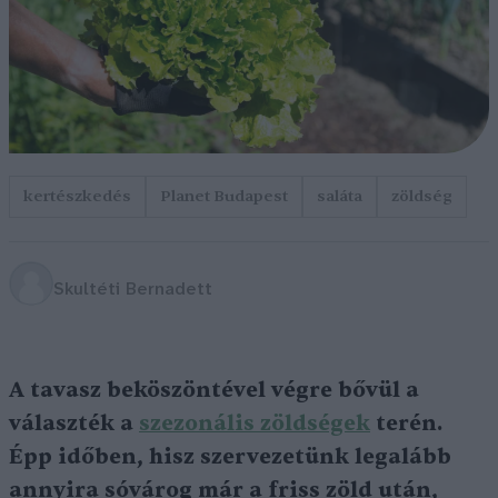
kertészkedés
Planet Budapest
saláta
zöldség
Skultéti Bernadett
A tavasz beköszöntével végre bővül a
választék a
szezonális zöldségek
terén.
Épp időben, hisz szervezetünk legalább
annyira sóvárog már a friss zöld után,