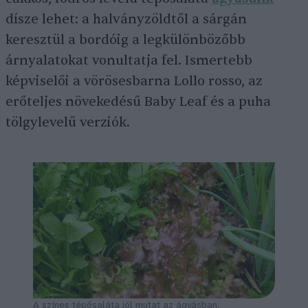
dísze lehet: a halványzöldtől a sárgán
keresztül a bordóig a legkülönbözőbb
árnyalatokat vonultatja fel. Ismertebb
képviselői a vörösesbarna Lollo rosso, az
erőteljes növekedésű Baby Leaf és a puha
tölgylevelű verziók.
A színes tépősaláta jól mutat az ágyásban.