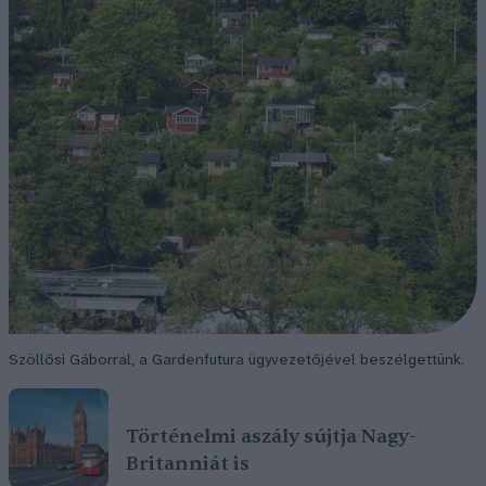
Szöllősi Gáborral, a Gardenfutura ügyvezetőjével beszélgettünk.
Történelmi aszály sújtja Nagy-
Britanniát is