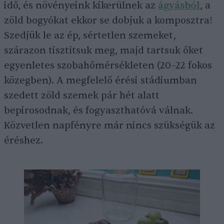
idő, és növényeink kikerülnek az
ágyásból
, a
zöld bogyókat ekkor se dobjuk a komposztra!
Szedjük le az ép, sértetlen szemeket,
szárazon tisztítsuk meg, majd tartsuk őket
egyenletes szobahőmérsékleten (20–22 fokos
közegben). A megfelelő érési stádiumban
szedett zöld szemek pár hét alatt
bepirosodnak, és fogyaszthatóvá válnak.
Közvetlen napfényre már nincs szükségük az
éréshez.