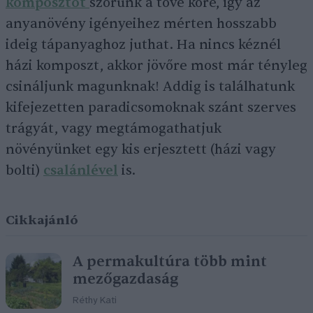
komposztot
szórunk a töve köré, így az
anyanövény igényeihez mérten hosszabb
ideig tápanyaghoz juthat. Ha nincs kéznél
házi komposzt, akkor jövőre most már tényleg
csináljunk magunknak! Addig is találhatunk
kifejezetten paradicsomoknak szánt szerves
trágyát, vagy megtámogathatjuk
növényünket egy kis erjesztett (házi vagy
bolti)
csalánlével
is.
Cikkajánló
A permakultúra több mint
mezőgazdaság
Réthy Kati