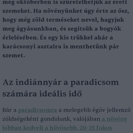
még októberben is szüretelhetjük az érett
szemeket. Ha növényünket úgy érte az ősz,
hogy még zöld terméseket nevel, hagyjuk
meg ágyásunkban, és segítsük a bogyók
érlelésében. És egy kis trükkel akár a
karácsonyi asztalra is menthetünk pár
szemet.
Az indiánnyár a paradicsom
számára ideális idő
Bár a
paradicsomra
a melegebb égöv jellemző
zöldségeként gondolunk, valójában
a növény
jobban kedveli a hűvösebb, 20–25 fokos