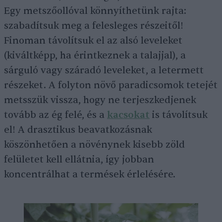
Egy metszőollóval könnyíthetünk rajta:
szabadítsuk meg a felesleges részeitől!
Finoman távolítsuk el az alsó leveleket
(kiváltképp, ha érintkeznek a talajjal), a
sárguló vagy száradó leveleket, a letermett
részeket. A folyton növő paradicsomok tetejét
metsszük vissza, hogy ne terjeszkedjenek
tovább az ég felé, és a
kacsokat
is távolítsuk
el! A drasztikus beavatkozásnak
köszönhetően a növénynek kisebb zöld
felületet kell ellátnia, így jobban
koncentrálhat a termések érlelésére.