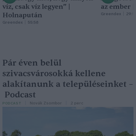
víz, csak víz legyen” |
az ember 
Holnapután
Greendex
29:5
Greendex
55:58
Pár éven belül
szivacsvárosokká kellene
alakítanunk a településeinket –
Podcast
Novák Zsombor
2 perc
PODCAST