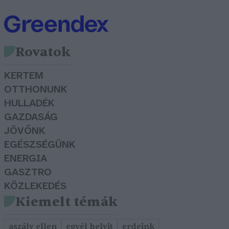
Rovatok
KERTEM
OTTHONUNK
HULLADÉK
GAZDASÁG
JÖVŐNK
EGÉSZSÉGÜNK
ENERGIA
GASZTRO
KÖZLEKEDÉS
Kiemelt témák
aszály ellen
egyél helyit
erdeink