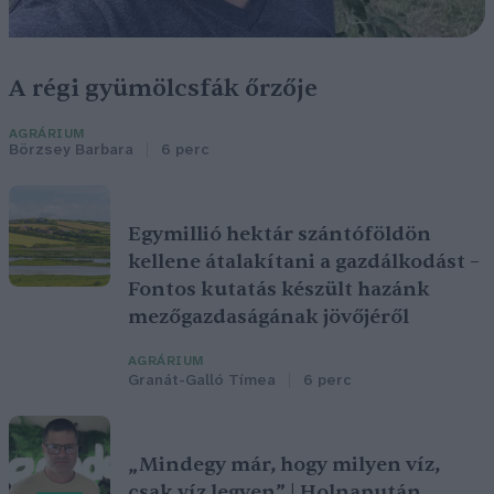
A régi gyümölcsfák őrzője
AGRÁRIUM
Börzsey Barbara
6 perc
Egymillió hektár szántóföldön
kellene átalakítani a gazdálkodást –
Fontos kutatás készült hazánk
mezőgazdaságának jövőjéről
AGRÁRIUM
Granát-Galló Tímea
6 perc
„Mindegy már, hogy milyen víz,
csak víz legyen” | Holnapután