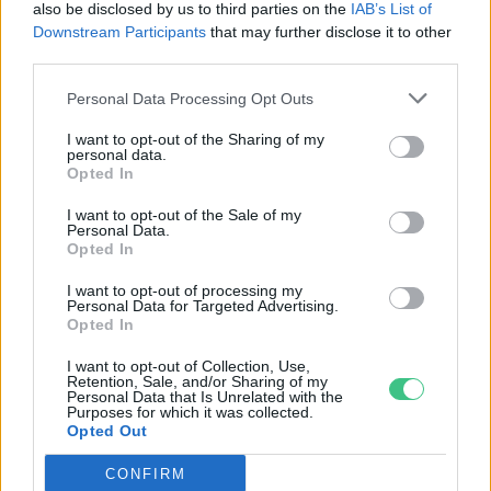
also be disclosed by us to third parties on the
IAB’s List of
Downstream Participants
that may further disclose it to other
third parties.
Personal Data Processing Opt Outs
Tartósítva is élvezhetjük.
Kép: canva
I want to opt-out of the Sharing of my
personal data.
Opted In
Kiemelt kép: canva
I want to opt-out of the Sale of my
Personal Data.
Opted In
Skultéti Bernadett
I want to opt-out of processing my
Personal Data for Targeted Advertising.
Opted In
A szerző további cikkei
I want to opt-out of Collection, Use,
Retention, Sale, and/or Sharing of my
Personal Data that Is Unrelated with the
Purposes for which it was collected.
Opted Out
CONFIRM