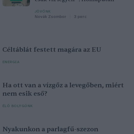
JÖVŐNK
Novák Zsombor
3 perc
Céltáblát festett magára az EU
ENERGIA
Ha ott van a vízgőz a levegőben, miért
nem esik eső?
ÉLŐ BOLYGÓNK
Nyakunkon a parlagfű-szezon