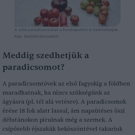
A zöld paradicsomokat a konyhapulton is beérlelhetjük.
Kép: Skultéti Bernadett
Meddig szedhetjük a
paradicsomot?
A paradicsomtövek az első fagyokig a földben
maradhatnak, ha nincs szükségünk az
ágyásra (pl. tél alá vetésre). A paradicsomok
érése 18 fok alatt lassul, ám napsütéses őszi
délutánokon pirulnak még a szemek. A
csípősebb éjszakák beköszöntével takarjuk