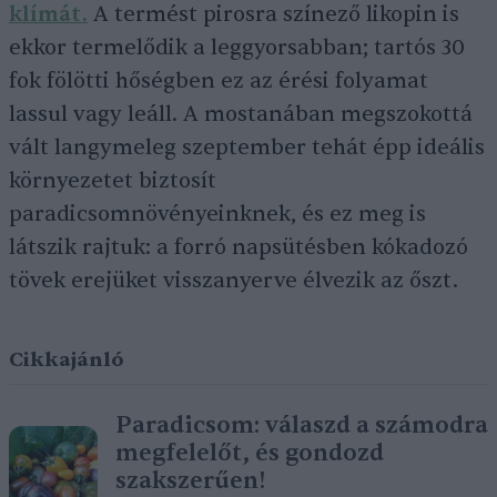
klímát.
A termést pirosra színező likopin is
ekkor termelődik a leggyorsabban; tartós 30
fok fölötti hőségben ez az érési folyamat
lassul vagy leáll. A mostanában megszokottá
vált langymeleg szeptember tehát épp ideális
környezetet biztosít
paradicsomnövényeinknek, és ez meg is
látszik rajtuk: a forró napsütésben kókadozó
tövek erejüket visszanyerve élvezik az őszt.
Cikkajánló
Paradicsom: válaszd a számodra
megfelelőt, és gondozd
szakszerűen!