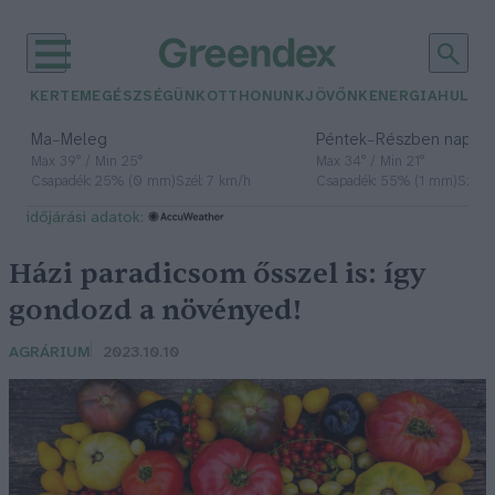
KERTEM
EGÉSZSÉGÜNK
OTTHONUNK
JÖVŐNK
ENERGIA
HULLA
–
–
Ma
Meleg
Péntek
Részben napos, 
Max 39° / Min 25°
Max 34° / Min 21°
Csapadék: 25% (0 mm)
Szél: 7 km/h
Csapadék: 55% (1 mm)
Szél: 
időjárási adatok:
Házi paradicsom ősszel is: így
gondozd a növényed!
AGRÁRIUM
2023.10.10