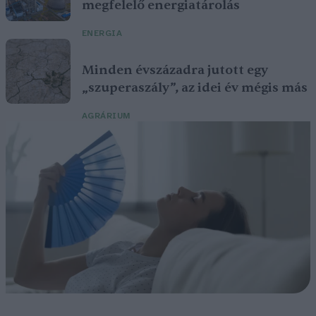
megfelelő energiatárolás
ENERGIA
Minden évszázadra jutott egy
„szuperaszály”, az idei év mégis más
AGRÁRIUM