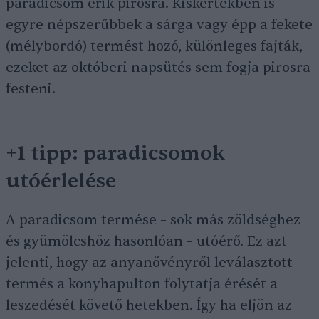
paradicsom érik pirosra. Kiskertekben is
egyre népszerűbbek a sárga vagy épp a fekete
(mélybordó) termést hozó, különleges fajták,
ezeket az októberi napsütés sem fogja pirosra
festeni.
+1 tipp: paradicsomok
utóérlelése
A paradicsom termése – sok más zöldséghez
és gyümölcshöz hasonlóan – utóérő. Ez azt
jelenti, hogy az anyanövényről leválasztott
termés a konyhapulton folytatja érését a
leszedését követő hetekben. Így ha eljön az