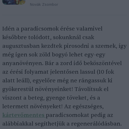
Novák Zsombor
Idén a paradicsomok érése valamivel
későbbre tolódott, sokunknál csak
augusztusban kezdtek pirosodni a szemek, így
még igen sok zöld bogyó lehet egy-egy
anyanövényen. Bár a zord idő beköszöntével
az érési folyamat jelentősen lassul (10 fok
alatt leáll), egyelőre még ne rángassuk ki
gyökerestül növényeinket! Távolítsuk el
viszont a beteg, gyenge töveket, és a
letermett növényeket! Az egészséges,
kártevőmentes
paradicsomokat pedig az
alábbiakkal segíthetjük a regenerálódásban.