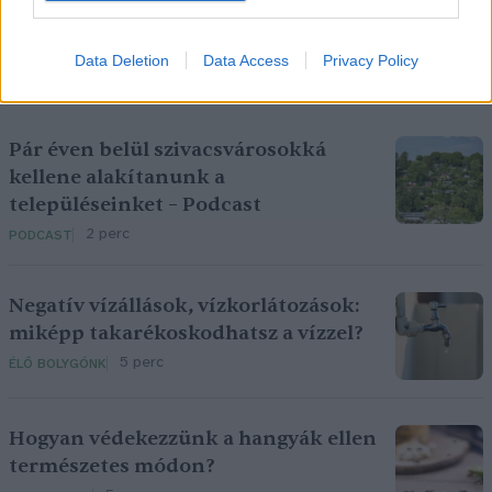
Data Deletion
Data Access
Privacy Policy
Pár éven belül szivacsvárosokká
kellene alakítanunk a
településeinket – Podcast
2 perc
PODCAST
Negatív vízállások, vízkorlátozások:
miképp takarékoskodhatsz a vízzel?
5 perc
ÉLŐ BOLYGÓNK
Hogyan védekezzünk a hangyák ellen
természetes módon?