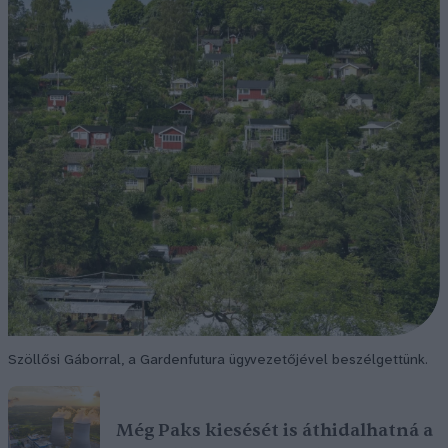
Szöllősi Gáborral, a Gardenfutura ügyvezetőjével beszélgettünk.
Még Paks kiesését is áthidalhatná a