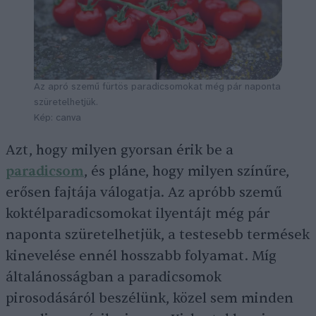
Az apró szemű fürtös paradicsomokat még pár naponta
szüretelhetjük.
Kép: canva
Azt, hogy milyen gyorsan érik be a
paradicsom
, és pláne, hogy milyen színűre,
erősen fajtája válogatja. Az apróbb szemű
koktélparadicsomokat ilyentájt még pár
naponta szüretelhetjük, a testesebb termések
kinevelése ennél hosszabb folyamat. Míg
általánosságban a paradicsomok
pirosodásáról beszélünk, közel sem minden