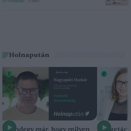
5 perc
OTTHONUNK
Holnapután
„Mindegy már, hogy milyen
A vegetáci