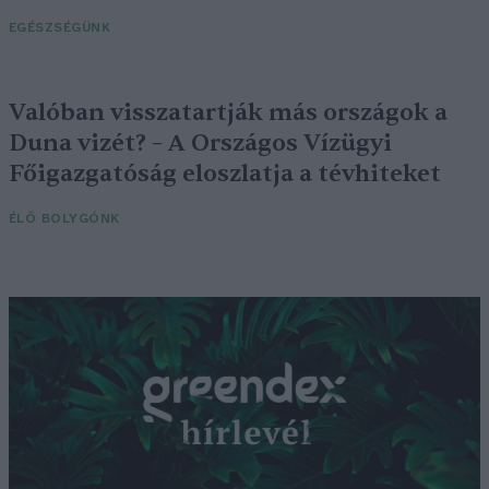
EGÉSZSÉGÜNK
Valóban visszatartják más országok a
Duna vizét? – A Országos Vízügyi
Főigazgatóság eloszlatja a tévhiteket
ÉLŐ BOLYGÓNK