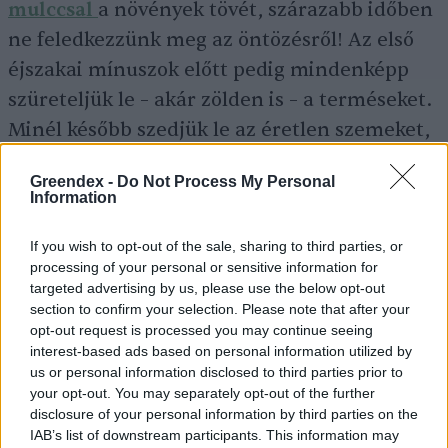
mulccsal
a növények tövét, szárazabb időben
ne feledkezzünk meg az öntözésről! Az első
éjszakai mínuszok előtt pedig mindenképp
szüreteljük le – akár zölden is – a terméseket.
Minél később szedjük le az éretlen szemeket,
annál tovább tárolhatók, fogyaszthatók. Így az
Greendex -
Do Not Process My Personal
utolsó pillanatban, november végén leszedett
Information
zöld paradicsomok karácsonyra pont
If you wish to opt-out of the sale, sharing to third parties, or
beérnek, és helyet kaphatnak az ünnepi
processing of your personal or sensitive information for
asztalon.
targeted advertising by us, please use the below opt-out
section to confirm your selection. Please note that after your
opt-out request is processed you may continue seeing
interest-based ads based on personal information utilized by
us or personal information disclosed to third parties prior to
your opt-out. You may separately opt-out of the further
disclosure of your personal information by third parties on the
IAB’s list of downstream participants. This information may