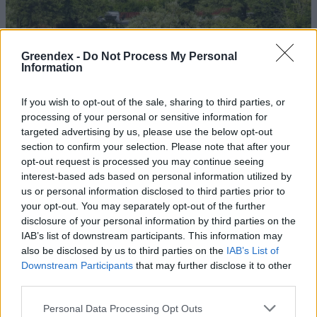
Greendex -
Do Not Process My Personal
Information
Szöllősi Gáborral, a Gardenfutura ügyvezetőjével beszélgettünk.
If you wish to opt-out of the sale, sharing to third parties, or
processing of your personal or sensitive information for
targeted advertising by us, please use the below opt-out
Történelmi aszály sújtja Nagy-
section to confirm your selection. Please note that after your
Britanniát is
opt-out request is processed you may continue seeing
interest-based ads based on personal information utilized by
SZEMLE
us or personal information disclosed to third parties prior to
your opt-out. You may separately opt-out of the further
disclosure of your personal information by third parties on the
Elképesztő felvétel mutatja meg,
IAB’s list of downstream participants. This information may
mekkora a különbség az áradó és a
also be disclosed by us to third parties on the
IAB’s List of
kiszáradó Duna között
Downstream Participants
that may further disclose it to other
third parties.
ÉLŐ BOLYGÓNK
Personal Data Processing Opt Outs