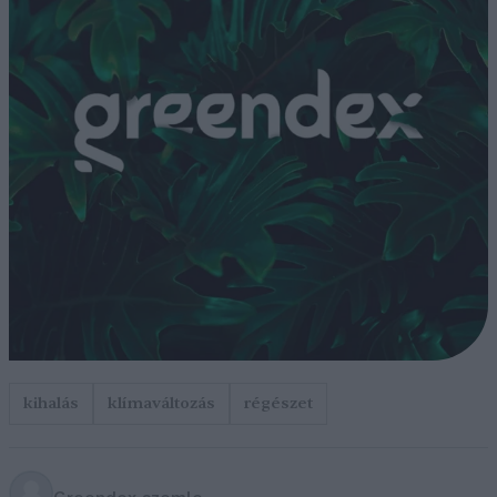
kihalás
klímaváltozás
régészet