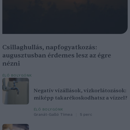
Csillaghullás, napfogyatkozás:
augusztusban érdemes lesz az égre
nézni
ÉLŐ BOLYGÓNK
Negatív vízállások, vízkorlátozások:
miképp takarékoskodhatsz a vízzel?
ÉLŐ BOLYGÓNK
Granát-Galló Tímea
5 perc