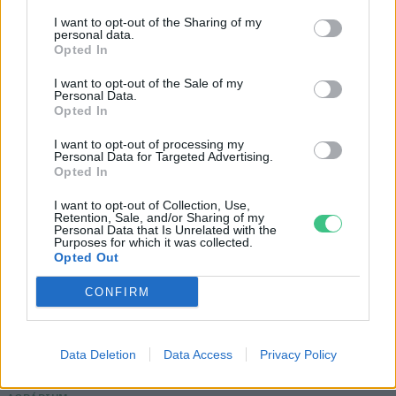
I want to opt-out of the Sharing of my
personal data.
Opted In
I want to opt-out of the Sale of my
Personal Data.
Opted In
I want to opt-out of processing my
Personal Data for Targeted Advertising.
Opted In
I want to opt-out of Collection, Use,
Retention, Sale, and/or Sharing of my
Még Paks kiesését is áthidalhatná a
Personal Data that Is Unrelated with the
Purposes for which it was collected.
megfelelő energiatárolás
Opted Out
ENERGIA
CONFIRM
Minden évszázadra jutott egy
Data Deletion
Data Access
Privacy Policy
„szuperaszály”, az idei év mégis más