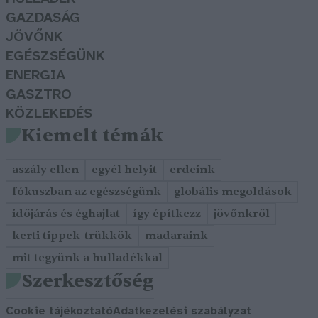
GAZDASÁG
JÖVŐNK
EGÉSZSÉGÜNK
ENERGIA
GASZTRO
KÖZLEKEDÉS
Kiemelt témák
aszály ellen
egyél helyit
erdeink
fókuszban az egészségünk
globális megoldások
időjárás és éghajlat
így építkezz
jövőnkről
kerti tippek-trükkök
madaraink
mit tegyünk a hulladékkal
Szerkesztőség
Cookie tájékoztató
Adatkezelési szabályzat