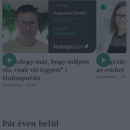
„Mindegy már, hogy milyen
A vegetáci
víz, csak víz legyen” |
az ember 
Holnapután
Greendex
29:5
Greendex
55:58
Pár éven belül