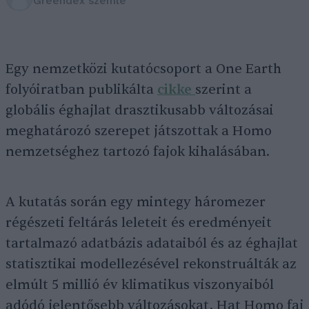
Greendex szemle
Egy nemzetközi kutatócsoport a One Earth
folyóiratban publikálta
cikke
szerint a
globális éghajlat drasztikusabb változásai
meghatározó szerepet játszottak a Homo
nemzetséghez tartozó fajok kihalásában.
A kutatás során egy mintegy háromezer
régészeti feltárás leleteit és eredményeit
tartalmazó adatbázis adataiból és az éghajlat
statisztikai modellezésével rekonstruálták az
elmúlt 5 millió év klimatikus viszonyaiból
adódó jelentősebb változásokat. Hat Homo faj