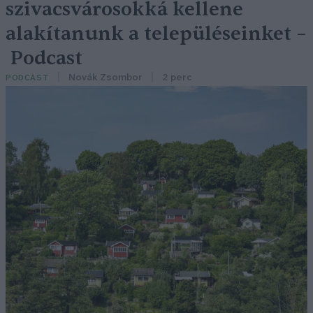
szivacsvárosokká kellene
alakítanunk a településeinket –
Podcast
Novák Zsombor
2 perc
PODCAST