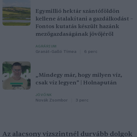
Egymillió hektár szántóföldön
kellene átalakítani a gazdálkodást –
Fontos kutatás készült hazánk
mezőgazdaságának jövőjéről
AGRÁRIUM
Granát-Galló Tímea
6 perc
„Mindegy már, hogy milyen víz,
csak víz legyen” | Holnapután
JÖVŐNK
Novák Zsombor
3 perc
Az alacsony vízszintnél durvább dolgok