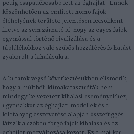
pedig csapadékosabb lett az éghajlat. Ennek
köszönhetően az említett homo fajok
élőhelyének területe jelentősen lecsökkent,
illetve az sem zárható ki, hogy az egyes fajok
egymással történő rivalizálása és a
táplálékokhoz való szűkös hozzáférés is hatást
gyakorolt a kihalásukra.
A kutatók végső következtésükben elismerik,
hogy a múltbéli klímakatasztrófák nem
mindegyike vezetett kihalási eseményekhez,
ugyanakkor az éghajlati modellek és a
leletanyag összevetése alapján összefüggés
látszik a szóban forgó fajok kihalása és az
éghajlat megváltozása között. Ez a mai kor