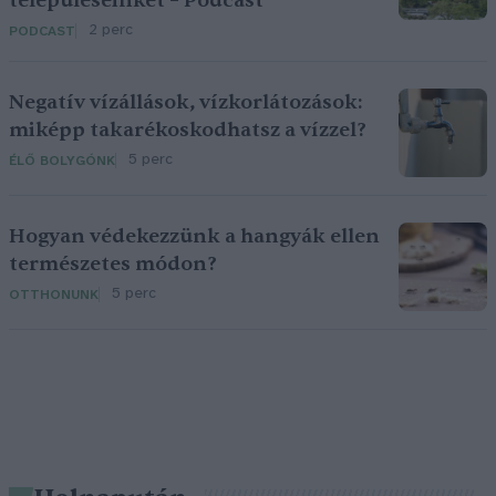
településeinket – Podcast
2 perc
PODCAST
Negatív vízállások, vízkorlátozások:
miképp takarékoskodhatsz a vízzel?
5 perc
ÉLŐ BOLYGÓNK
Hogyan védekezzünk a hangyák ellen
természetes módon?
5 perc
OTTHONUNK