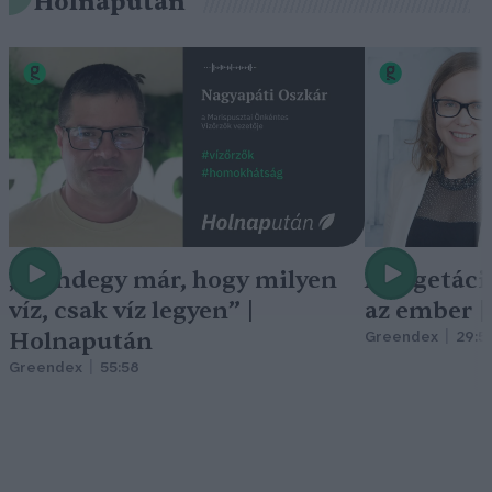
Holnapután
„Mindegy már, hogy milyen
A vegetáci
víz, csak víz legyen” |
az ember 
Holnapután
Greendex
29:5
Greendex
55:58