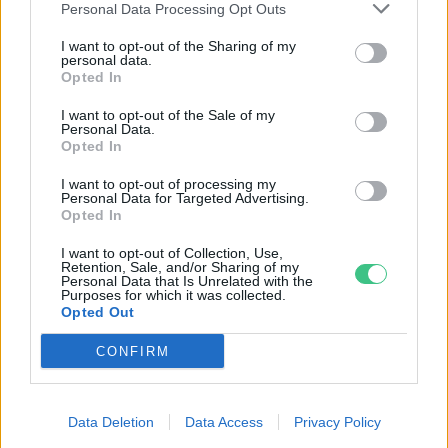
Personal Data Processing Opt Outs
I want to opt-out of the Sharing of my
personal data.
Opted In
I want to opt-out of the Sale of my
Personal Data.
Opted In
Szöllősi Gáborral, a Gardenfutura ügyvezetőjével beszélgettünk.
I want to opt-out of processing my
Personal Data for Targeted Advertising.
Opted In
Történelmi aszály sújtja Nagy-
I want to opt-out of Collection, Use,
Britanniát is
Retention, Sale, and/or Sharing of my
Personal Data that Is Unrelated with the
Purposes for which it was collected.
SZEMLE
Opted Out
CONFIRM
Elképesztő felvétel mutatja meg,
mekkora a különbség az áradó és a
kiszáradó Duna között
Data Deletion
Data Access
Privacy Policy