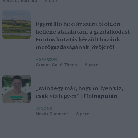
Börzsey Barbara
6 perc
Egymillió hektár szántóföldön
kellene átalakítani a gazdálkodást –
Fontos kutatás készült hazánk
mezőgazdaságának jövőjéről
AGRÁRIUM
Granát-Galló Tímea
6 perc
„Mindegy már, hogy milyen víz,
csak víz legyen” | Holnapután
JÖVŐNK
Novák Zsombor
3 perc