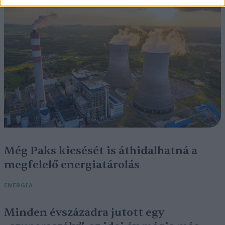
ÉLŐ BOLYGÓNK
Még Paks kiesését is áthidalhatná a
megfelelő energiatárolás
ENERGIA
Minden évszázadra jutott egy