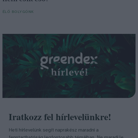
ÉLŐ BOLYGÓNK
Iratkozz fel hírlevelünkre!
Heti hírlevelünk segít naprakész maradni a
fenntarthatóság legfontosabb témáiban. Ne maradj le,