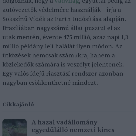
dolgoznak, hogy a
vadvilág
, egyúttal pedig az
autóvezetők védelmére használják – írja a
Sokszínű Vidék az Earth tudósítása alapján.
Brazíliában nagyszámú állat pusztul el az
utak mentén, évente 475 millió, azaz napi 1,3
millió példány leli halálát ilyen módon. Az
ütközések nemcsak számukra, hanem a
közlekedők számára is veszélyt jelentenek.
Egy valós idejű riasztási rendszer azonban
nagyban csökkenthetné mindezt.
Cikkajánló
A hazai vadállomány
egyedülálló nemzeti kincs