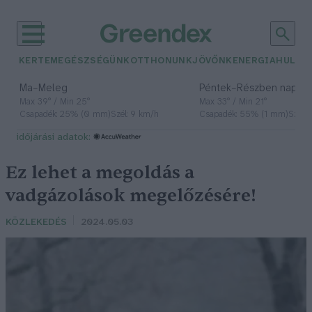
KERTEM
EGÉSZSÉGÜNK
OTTHONUNK
JÖVŐNK
ENERGIA
HULLA
–
–
Ma
Meleg
Péntek
Részben napos, 
Max 39° / Min 25°
Max 33° / Min 21°
Csapadék: 25% (0 mm)
Szél: 9 km/h
Csapadék: 55% (1 mm)
Szél: 
időjárási adatok:
Ez lehet a megoldás a
vadgázolások megelőzésére!
KÖZLEKEDÉS
2024.05.03