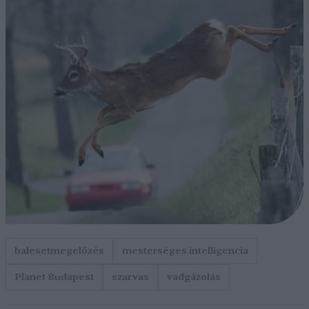
balesetmegelőzés
mesterséges intelligencia
Planet Budapest
szarvas
vadgázolás