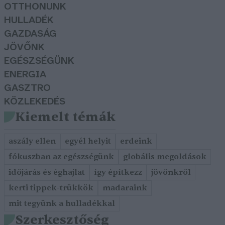
OTTHONUNK
HULLADÉK
GAZDASÁG
JÖVŐNK
EGÉSZSÉGÜNK
ENERGIA
GASZTRO
KÖZLEKEDÉS
Kiemelt témák
aszály ellen
egyél helyit
erdeink
fókuszban az egészségünk
globális megoldások
időjárás és éghajlat
így építkezz
jövőnkről
kerti tippek-trükkök
madaraink
mit tegyünk a hulladékkal
Szerkesztőség