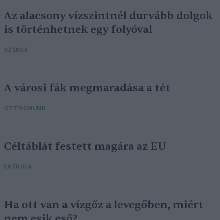
Az alacsony vízszintnél durvább dolgok
is történhetnek egy folyóval
SZEMLE
A városi fák megmaradása a tét
OTTHONUNK
Céltáblát festett magára az EU
ENERGIA
Ha ott van a vízgőz a levegőben, miért
nem esik eső?