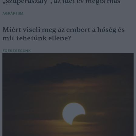
„szuperaszály”, az idei év mégis más
AGRÁRIUM
Miért viseli meg az embert a hőség és
mit tehetünk ellene?
EGÉSZSÉGÜNK