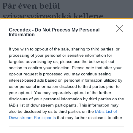
Pár éven belül
szivacsvárosokká kellene
alakítanunk a településeinket –
Greendex -
Do Not Process My Personal
Information
Podcast
Novák Zsombor
2 perc
PODCAST
If you wish to opt-out of the sale, sharing to third parties, or
processing of your personal or sensitive information for
targeted advertising by us, please use the below opt-out
section to confirm your selection. Please note that after your
opt-out request is processed you may continue seeing
interest-based ads based on personal information utilized by
us or personal information disclosed to third parties prior to
your opt-out. You may separately opt-out of the further
disclosure of your personal information by third parties on the
IAB’s list of downstream participants. This information may
also be disclosed by us to third parties on the
IAB’s List of
Downstream Participants
that may further disclose it to other
third parties.