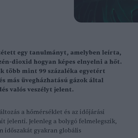
étett egy tanulmányt, amelyben leírta,
szén-dioxid hogyan képes elnyelni a hőt.
k több mint 99 százaléka egyetért
 és más üvegházhatású gázok által
és valós veszélyt jelent.
áltozás a hőmérséklet és az időjárási
t jelenti. Jelenleg a bolygó felmelegszik,
en időszakát gyakran globális