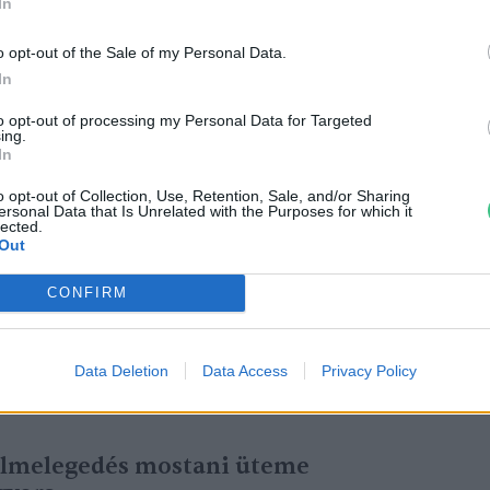
In
a globális felmelegedés legnagyobb okozója.
o opt-out of the Sale of my Personal Data.
házhatású gázok több mint háromnegyedét
In
ozik a metán és a dinitrogén-oxid. Az Our
to opt-out of processing my Personal Data for Targeted
 34 milliárd tonna CO2-t bocsátunk ki. Az
ing.
In
édelmi Hivatala szerint az üvegházhatású
aléka a közlekedési ágazatból, 25 százaléka
o opt-out of Collection, Use, Retention, Sale, and/or Sharing
ersonal Data that Is Unrelated with the Purposes for which it
, 24 százaléka az iparból, 13 százaléka a
lected.
Out
ektorból, 11 százaléka a mezőgazdaságból,
nálatból és az erdészetből származik.
CONFIRM
Data Deletion
Data Access
Privacy Policy
felmelegedés mostani üteme