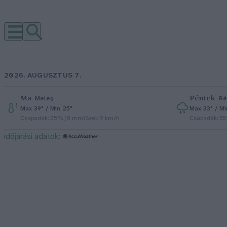
2026. AUGUSZTUS 7.
Ma
–
Péntek
–
Meleg
Ré
Max 39° / Min 25°
Max 33° / Mi
Csapadék: 25% (0 mm)
Szél: 9 km/h
Csapadék: 5
időjárási adatok: