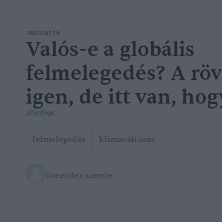
2023.01.14
Valós-e a globális
felmelegedés? A röv
igen, de itt van, ho
JÖVŐNK
felmelegedés
klímaváltozás
Greendex szemle