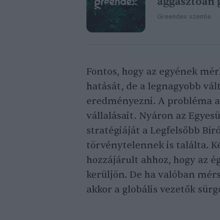
aggasztóan 
Greendex szemle
Fontos, hogy az egyének mérl
hatását, de a legnagyobb vál
eredményezni. A probléma az
vállalásait. Nyáron az Egyesü
stratégiáját a Legfelsőbb B
törvénytelennek is találta. 
hozzájárult ahhoz, hogy az é
kerüljön. De ha valóban mérs
akkor a globális vezetők sür