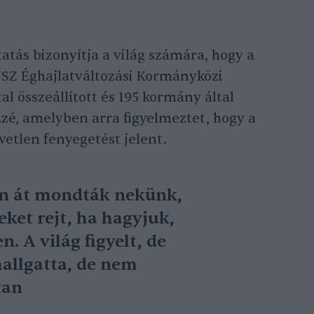
tás bizonyítja a világ számára, hogy a
NSZ Éghajlatváltozási Kormányközi
al összeállított és 195 kormány által
zzé, amelyben arra figyelmeztet, hogy a
etlen fenyegetést jelent.
n át mondták nekünk,
eket rejt, ha hagyjuk,
. A világ figyelt, de
hallgatta, de nem
tan