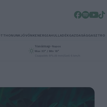
OTTHONUNK
JÖVŐNK
ENERGIA
HULLADÉK
GAZDASÁG
GASZTRO
Vasárnap
–
Napos
Max 33° / Min 18°
h
Csapadék: 0% (0 mm)
Szél: 6 km/h