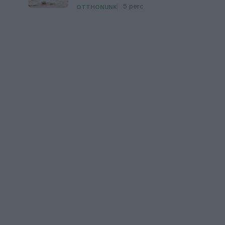
5 perc
OTTHONUNK