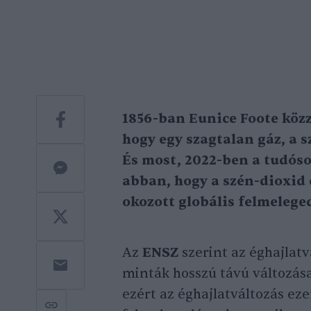
1856-ban Eunice Foote közz
hogy egy szagtalan gáz, a 
És most, 2022-ben a tudóso
abban, hogy a szén-dioxid
okozott globális felmeleged
Az
ENSZ
szerint az éghajlatv
minták hosszú távú változásai
ezért az éghajlatváltozás ez