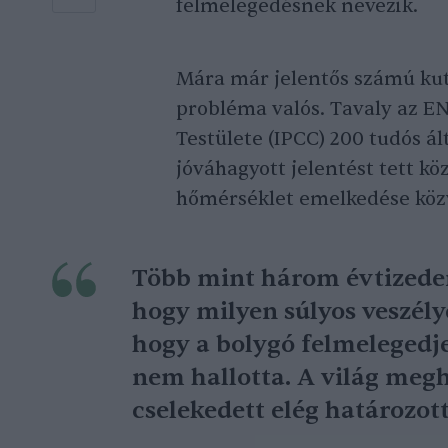
felmelegedésnek nevezik.
Mára már jelentős számú kuta
probléma valós. Tavaly az E
Testülete (IPCC) 200 tudós ált
jóváhagyott jelentést tett kö
hőmérséklet emelkedése közv
Több mint három évtizede
hogy milyen súlyos veszély
hogy a bolygó felmelegedjen
nem hallotta. A világ meg
cselekedett elég határozot