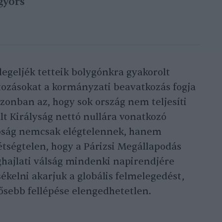
gyors
egeljék tetteik bolygónkra gyakorolt
tozásokat a kormányzati beavatkozás fogja
onban az, hogy sok ország nem teljesíti
lt Királyság nettó nullára vonatkozó
íróság nemcsak elégtelennek, hanem
Kétségtelen, hogy a Párizsi Megállapodás
ghajlati válság mindenki napirendjére
ékelni akarjuk a globális felmelegedést,
gősebb fellépése elengedhetetlen.