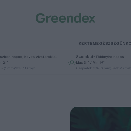
KERTEM
EGÉSZSÉGÜNK
Szombat
–
szben napos, heves zivatarokkal
Többnyire napos
n 21°
Max 31° / Min 19°
5% (1 mm)
Szél: 11 km/h
Csapadék: 5% (0 mm)
Szél: 9 km/