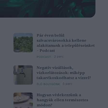
Pár éven belül
szivacsvárosokká kellene
alakítanunk a településeinket
– Podcast
2 perc
PODCAST
Negatív vízállások,
vízkorlátozások: miképp
takarékoskodhatsz a vízzel?
5 perc
ÉLŐ BOLYGÓNK
Hogyan védekezzünk a
hangyák ellen természetes
módon?