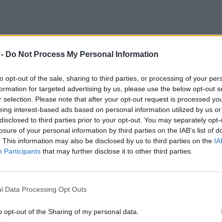
az
ENSZ Környezetvédelmi
 -
Do Not Process My Personal Information
azgatója.
to opt-out of the sale, sharing to third parties, or processing of your per
formation for targeted advertising by us, please use the below opt-out s
22 tavasza és nyara előtt hangzott el,
r selection. Please note that after your opt-out request is processed y
t döntő éghajlati katasztrófák történtek.
eing interest-based ads based on personal information utilized by us or
disclosed to third parties prior to your opt-out. You may separately opt-
 mértek 40 °C-os csúcshőmérsékletet, ami
losure of your personal information by third parties on the IAB’s list of
i hivatala életveszélyes figyelmeztetést
. This information may also be disclosed by us to third parties on the
IA
Participants
that may further disclose it to other third parties.
ban a történelem legsúlyosabb hőhulláma
n át 40 °C-os hőséget hozott. 2022 első
azság miatt Szomáliában mintegy 500 000
l Data Processing Opt Outs
 elhagyni.
o opt-out of the Sharing of my personal data.