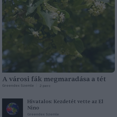
A városi fák megmaradása a tét
Greendex Szemle
2 perc
Hivatalos: Kezdetét vette az El
Nino
Greendex Szemle