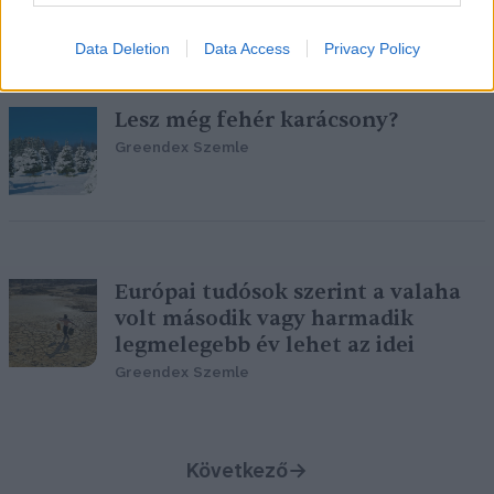
Greendex Szemle
Data Deletion
Data Access
Privacy Policy
Lesz még fehér karácsony?
Greendex Szemle
Európai tudósok szerint a valaha
volt második vagy harmadik
legmelegebb év lehet az idei
Greendex Szemle
Következő
→