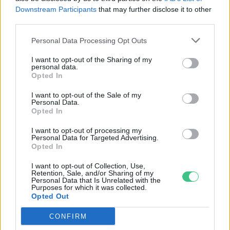
Downstream Participants
that may further disclose it to other
third parties.
2026-ban 1,4 Celsius-fokkal lehet
Personal Data Processing Opt Outs
melegebb, mint az iparosodás
I want to opt-out of the Sharing of my
előtt
personal data.
Opted In
Greendex Szemle
I want to opt-out of the Sale of my
Personal Data.
Opted In
Tíz éven belül csúcsra pörög a
I want to opt-out of processing my
gleccserek pusztulása Európában
Personal Data for Targeted Advertising.
Opted In
Greendex Szemle
I want to opt-out of Collection, Use,
Retention, Sale, and/or Sharing of my
Personal Data that Is Unrelated with the
Purposes for which it was collected.
Opted Out
Visszafordíthatatlannak tűnik az
Arktisz melegedése
CONFIRM