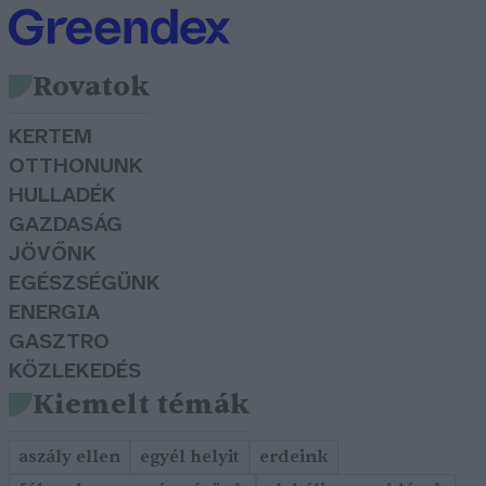
Rovatok
KERTEM
OTTHONUNK
HULLADÉK
GAZDASÁG
JÖVŐNK
EGÉSZSÉGÜNK
ENERGIA
GASZTRO
KÖZLEKEDÉS
Kiemelt témák
aszály ellen
egyél helyit
erdeink