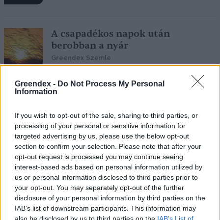
A csapadékos napok után
berobban a nyár
Greendex Szemle
Greendex -
Do Not Process My Personal
Information
Az elmúlt három év átlagát
tekintve átléptük a másfél fokos
If you wish to opt-out of the sale, sharing to third parties, or
határt
processing of your personal or sensitive information for
Greendex Szemle
targeted advertising by us, please use the below opt-out
section to confirm your selection. Please note that after your
opt-out request is processed you may continue seeing
interest-based ads based on personal information utilized by
us or personal information disclosed to third parties prior to
A rénszarvasok nagy ellensége az
your opt-out. You may separately opt-out of the further
eső
disclosure of your personal information by third parties on the
Greendex Szemle
IAB’s list of downstream participants. This information may
also be disclosed by us to third parties on the
IAB’s List of