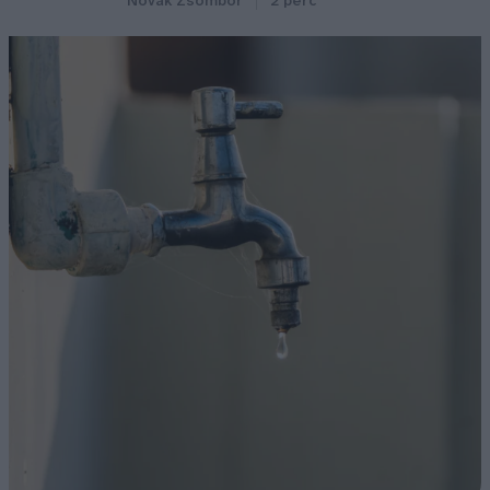
Novák Zsombor
2 perc