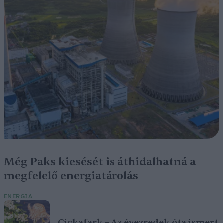
Még Paks kiesését is áthidalhatná a
megfelelő energiatárolás
ENERGIA
Cickafark – Az évezredek óta ismert