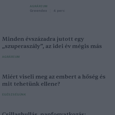
AGRÁRIUM
Greendex
4 perc
Minden évszázadra jutott egy
„szuperaszály”, az idei év mégis más
AGRÁRIUM
Miért viseli meg az embert a hőség és
mit tehetünk ellene?
EGÉSZSÉGÜNK
Csillaghullás, napfogyatkozás: