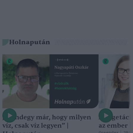
Holnapután
„Mindegy már, hogy milyen
A vegetáci
víz, csak víz legyen” |
az ember 
Greendex
29:5