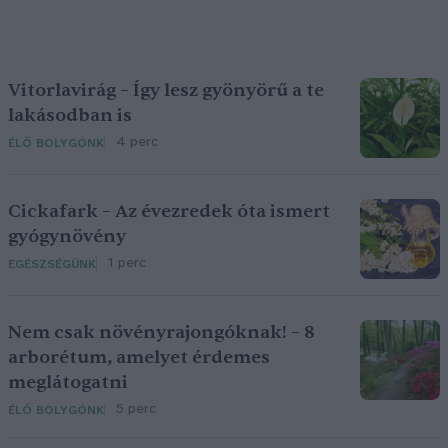
Vitorlavirág – Így lesz gyönyörű a te
lakásodban is
4 perc
ÉLŐ BOLYGÓNK
Cickafark – Az évezredek óta ismert
gyógynövény
1 perc
EGÉSZSÉGÜNK
Nem csak növényrajongóknak! – 8
arborétum, amelyet érdemes
meglátogatni
5 perc
ÉLŐ BOLYGÓNK