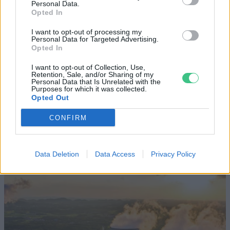
Personal Data.
KÖZLEKEDÉS
Opted In
Történelmi aszály sújtja Nagy-
I want to opt-out of processing my
Personal Data for Targeted Advertising.
Britanniát is
Opted In
I want to opt-out of Collection, Use,
SZEMLE
Retention, Sale, and/or Sharing of my
Personal Data that Is Unrelated with the
Purposes for which it was collected.
Elképesztő felvétel mutatja meg,
Opted Out
mekkora a különbség az áradó és a
CONFIRM
kiszáradó Duna között
ÉLŐ BOLYGÓNK
Data Deletion
Data Access
Privacy Policy