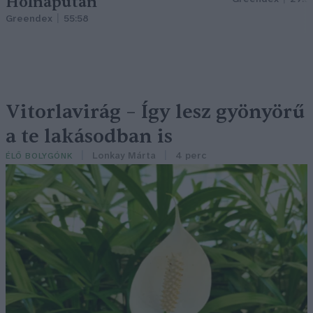
Holnapután
Greendex
55:58
Vitorlavirág – Így lesz gyönyörű
a te lakásodban is
Lonkay Márta
4 perc
ÉLŐ BOLYGÓNK