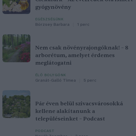
gyógynövény
EGÉSZSÉGÜNK
Börzsey Barbara
1 perc
Nem csak növényrajongóknak! – 8
arborétum, amelyet érdemes
meglátogatni
ÉLŐ BOLYGÓNK
Granát-Galló Tímea
5 perc
Pár éven belül szivacsvárosokká
kellene alakítanunk a
településeinket – Podcast
PODCAST