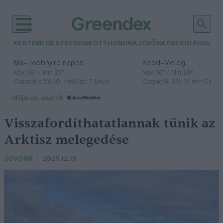
KERTEM
EGÉSZSÉGÜNK
OTTHONUNK
JÖVŐNK
ENERGIA
HULLA
–
–
Ma
Többnyire napos
Kedd
Meleg
Max 36° / Min 23°
Max 36° / Min 20°
Csapadék: 2% (0 mm)
Szél: 7 km/h
Csapadék: 0% (0 mm)
Szél: 
időjárási adatok:
Visszafordíthatatlannak tűnik az
Arktisz melegedése
JÖVŐNK
2025.12.15