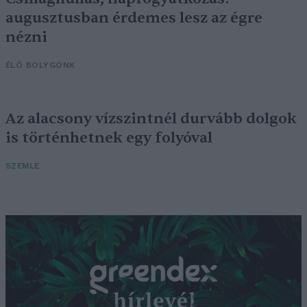
augusztusban érdemes lesz az égre
nézni
ÉLŐ BOLYGÓNK
Az alacsony vízszintnél durvább dolgok
is történhetnek egy folyóval
SZEMLE