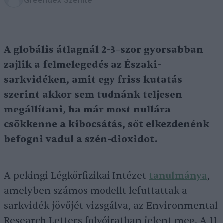
Greendex Szemle
A globális átlagnál 2-3–szor gyorsabban
zajlik a felmelegedés az Északi-
sarkvidéken, amit egy friss kutatás
szerint akkor sem tudnánk teljesen
megállítani, ha már most nullára
csökkenne a kibocsátás, sőt elkezdenénk
befogni vadul a szén-dioxidot.
A pekingi Légkörfizikai Intézet
tanulmánya
,
amelyben számos modellt lefuttattak a
sarkvidék jövőjét vizsgálva, az Environmental
Research Letters folyóiratban jelent meg. A 11