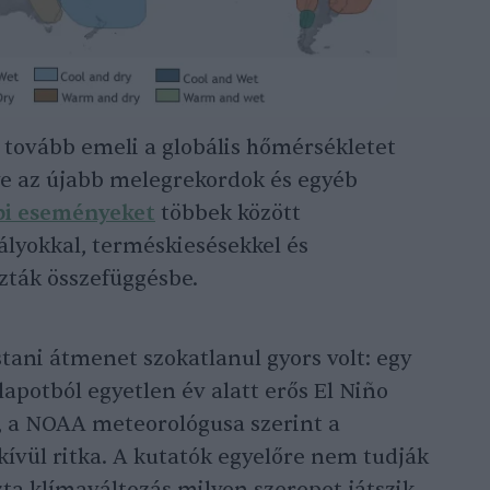
 tovább emeli a globális hőmérsékletet
ve az újabb melegrekordok és egyéb
bi eseményeket
többek között
zályokkal, terméskiesésekkel és
zták összefüggésbe.
ani átmenet szokatlanul gyors volt: egy
apotból egyetlen év alatt erős El Niño
n, a NOAA meteorológusa szerint a
kívül ritka. A kutatók egyelőre nem tudják
ta klímaváltozás milyen szerepet játszik