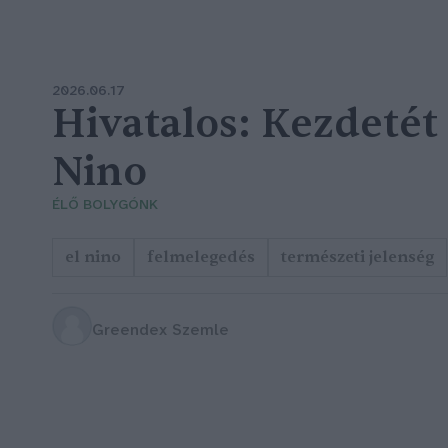
2026.06.17
Hivatalos: Kezdetét 
Nino
ÉLŐ BOLYGÓNK
el nino
felmelegedés
természeti jelenség
Greendex Szemle