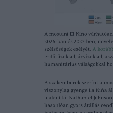
A mostani El Niño várhatóan
2026-ban és 2027-ben, növel
szélsőségek esélyét.
A koráb
erdőtüzekkel, árvizekkel, as
humanitárius válságokkal ho
A szakemberek szerint a most
viszonylag gyenge La Niña áll
alakult ki. Nathaniel Johnso
hasonlóan gyors átállás rend
biztosan, hogy az ember okoz