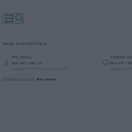
2026. AUGUSZTUS 6.
Ma
–
Péntek
–
Meleg
Ré
Max 40° / Min 25°
Max 34° / Mi
Csapadék: 3% (0 mm)
Szél: 6 km/h
Csapadék: 5
időjárási adatok: