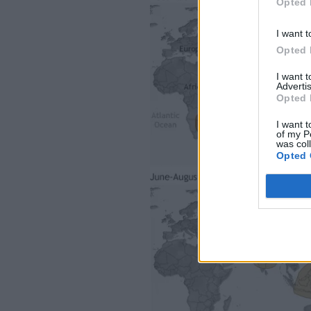
Opted 
I want t
Opted 
I want 
Advertis
Opted 
I want t
of my P
was col
Opted 