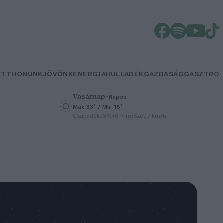
OTTHONUNK
JÖVŐNK
ENERGIA
HULLADÉK
GAZDASÁG
GASZTRO
Vasárnap
–
Napos
Max 33° / Min 18°
h
Csapadék: 0% (0 mm)
Szél: 7 km/h