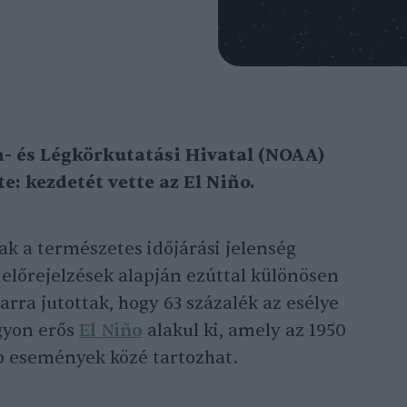
- és Légkörkutatási Hivatal (NOAA)
e: kezdetét vette az El Niño.
ak a természetes időjárási jelenség
 előrejelzések alapján ezúttal különösen
rra jutottak, hogy 63 százalék az esélye
gyon erős
El Niño
alakul ki, amely az 1950
b események közé tartozhat.