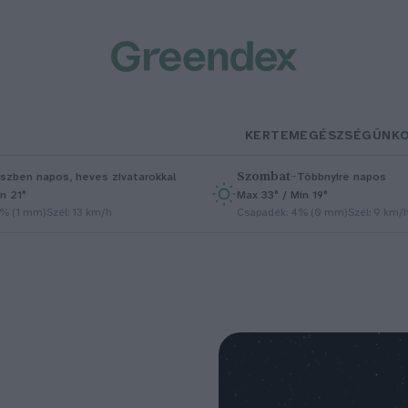
KERTEM
EGÉSZSÉGÜNK
Szombat
–
szben napos, heves zivatarokkal
Többnyire napos
n 21°
Max 33° / Min 19°
5% (1 mm)
Szél: 13 km/h
Csapadék: 4% (0 mm)
Szél: 9 km/