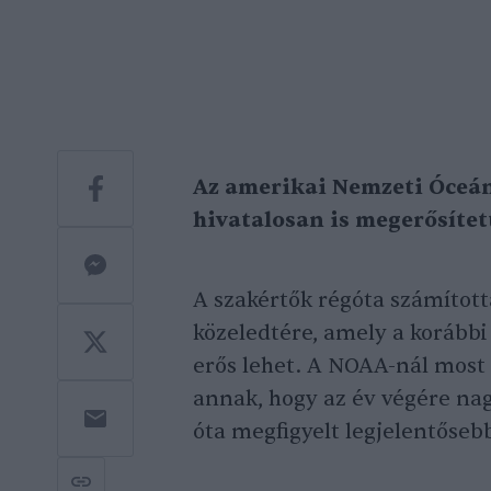
Az amerikai Nemzeti Óceán
hivatalosan is megerősített
A szakértők régóta számított
közeledtére, amely a korábbi
erős lehet. A NOAA-nál most a
annak, hogy az év végére na
óta megfigyelt legjelentőseb