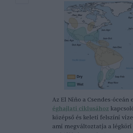
Az El Niño a Csendes-óceán 
éghajlati ciklusához
kapcsoló
középső és keleti felszíni vi
ami megváltoztatja a légköri