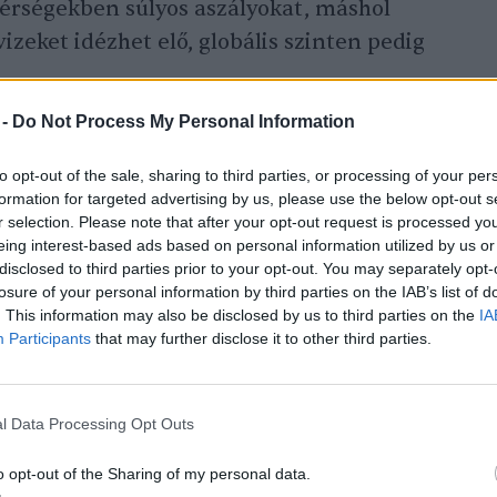
térségekben súlyos aszályokat, máshol
izeket idézhet elő, globális szinten pedig
.
 -
Do Not Process My Personal Information
dellek közül egyre több számít rendkívüli
to opt-out of the sale, sharing to third parties, or processing of your per
rejelzések mintegy háromnegyede azt
formation for targeted advertising by us, please use the below opt-out s
án térségének vízhőmérséklete legalább
r selection. Please note that after your opt-out request is processed y
eing interest-based ads based on personal information utilized by us or
a meg az átlagot, egyes forgatókönyvek
disclosed to third parties prior to your opt-out. You may separately opt-
térést is elképzelhetőnek tartanak.
losure of your personal information by third parties on the IAB’s list of
. This information may also be disclosed by us to third parties on the
IA
7–1998-as, illetve a 2015–2016-os
Participants
that may further disclose it to other third parties.
ño
idején körülbelül 2,3 Celsius-fokos
l Data Processing Opt Outs
o opt-out of the Sharing of my personal data.